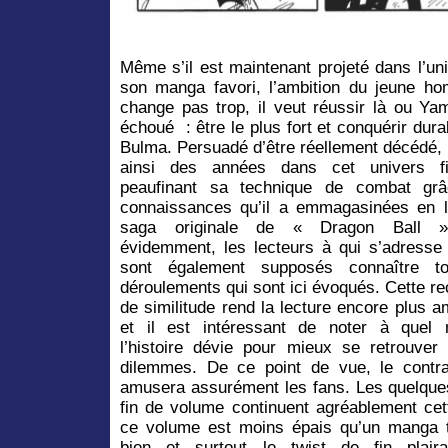
Même s’il est maintenant projeté dans l’un
son manga favori, l’ambition du jeune h
change pas trop, il veut réussir là ou Y
échoué : être le plus fort et conquérir dur
Bulma. Persuadé d’être réellement décédé, 
ainsi des années dans cet univers fi
peaufinant sa technique de combat gr
connaissances qu’il a emmagasinées en li
saga originale de « Dragon Ball »
évidemment, les lecteurs à qui s’adresse 
sont également supposés connaître t
déroulements qui sont ici évoqués. Cette r
de similitude rend la lecture encore plus 
et il est intéressant de noter à quel
l’histoire dévie pour mieux se retrouve
dilemmes. De ce point de vue, le contra
amusera assurément les fans. Les quelques
fin de volume continuent agréablement cet
ce volume est moins épais qu’un manga trad
bien et surtout le twist de fin plair