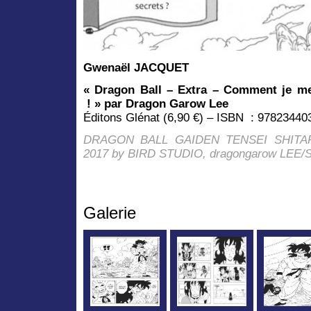
Gwenaël JACQUET
« Dragon Ball – Extra – Comment je m
! » par Dragon Garow Lee
Éditons Glénat (6,90 €) – ISBN : 97823440
DRAGON BALL GAIDEN TENSEI SHITA
2017 by BIRD STUDIO, dragongarow LEE/
Galerie