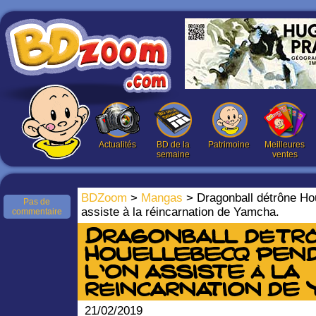
Actualités
BD de la
Patrimoine
Meilleures
semaine
ventes
BDZoom
>
Mangas
> Dragonball détrône Hou
Pas de
assiste à la réincarnation de Yamcha.
commentaire
Dragonball détr
Houellebecq pen
l’on assiste à la
réincarnation de 
21/02/2019