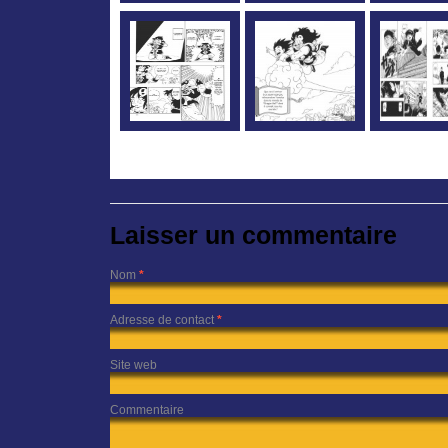
Laisser un commentaire
Nom
*
Adresse de contact
*
Site web
Commentaire