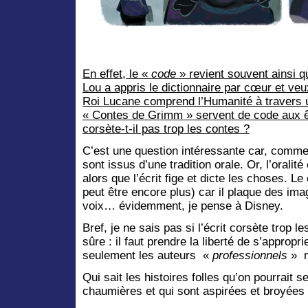
En effet, le «
code
» revient souvent ainsi qu
Lou a appris le dictionnaire par cœur et veu
Roi Lucane comprend l’Humanité à travers un
« Contes de Grimm » servent de code aux êt
corsète-t-il pas trop les contes ?
C’est une question intéressante car, comme
sont issus d’une tradition orale. Or, l’oralit
alors que l’écrit fige et dicte les choses. L
peut être encore plus) car il plaque des im
voix… évidemment, je pense à Disney.
Bref, je ne sais pas si l’écrit corsète trop 
sûre : il faut prendre la liberté de s’appropri
seulement les auteurs «
professionnels
» m
Qui sait les histoires folles qu’on pourrait 
chaumières et qui sont aspirées et broyées