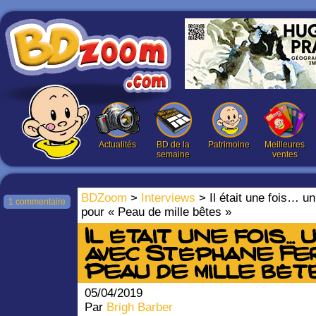
Actualités
BD de la
Patrimoine
Meilleures
semaine
ventes
BDZoom
>
Interviews
> Il était une fois… u
1 commentaire
pour « Peau de mille bêtes »
Il était une fois…
avec Stéphane Fe
Peau de mille bêt
05/04/2019
Par
Brigh Barber