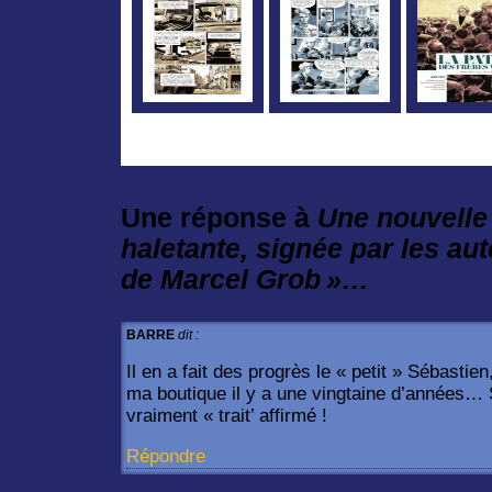
Une réponse à
Une nouvelle 
haletante, signée par les au
de Marcel Grob »…
BARRE
dit :
Il en a fait des progrès le « petit » Sébastie
ma boutique il y a une vingtaine d’années…
vraiment « trait’ affirmé !
Répondre