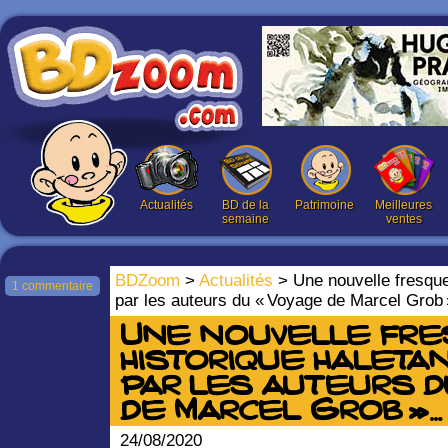
Actualités
BD de la
Patrimoine
Meilleures
semaine
ventes
BDZoom
>
Actualités
> Une nouvelle fresque 
1 commentaire
par les auteurs du « Voyage de Marcel Gro
Une nouvelle fr
historique haleta
par les auteurs d
de Marcel Grob »…
24/08/2020