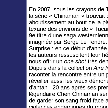
En 2007, sous les crayons de 
la série « Chinaman » trouvait
aboutissement au bout de la pi
texane des environs de « Tuca
9e titre d’une saga westernien
imaginée par Serge Le Tendre.
Surprise : en ce début d’année
les auteurs ressuscitent leur h
nous offrir un
one shot
très den
Dupuis dans la collection
Aire l
raconter la rencontre entre un p
réveiller aussi les vieux démon
d’antan : 20 ans après ses prem
légendaire Chen Chinaman sera
de garder son sang-froid face 
violences endémiques du mond