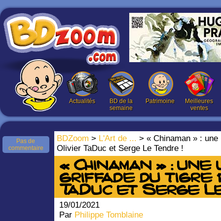
Actualités
BD de la
Patrimoine
Meilleures
semaine
ventes
BDZoom
>
L'Art de ...
> « Chinaman » : une u
Pas de
Olivier TaDuc et Serge Le Tendre !
commentaire
« Chinaman » : une 
griffade du tigre 
TaDuc et Serge Le
19/01/2021
Par
Philippe Tomblaine