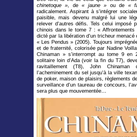
chinetoque »
, de
« jaune »
ou de
« f
radicalement. Aspirant à s’intégrer social
paisible, mais devenu malgré lui une lé
relever d’autres défis. Tels celui imposé
chinois dans le tome 7 : « Affrontements 
dicté par la libération d’un tricheur menacé
« Les Pendus » (2005). Toujours imprégnée
et de fraternité, colorisée par Nadine Voill
Chinaman » s’interrompt au tome 9 en 2
solitaire loin d’Ada (voir la fin du T7), d
ravitaillement (T8), John Chinaman d
l’acheminement du sel jusqu’à la ville texa
de poker, maison de plaisirs, règlements d
surveillance d’un taureau de concours, l’a
sera plus que mouvementée…