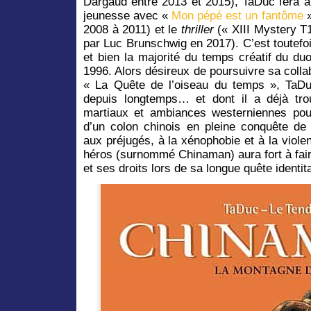
Dargaud entre 2013 et 2015), TaDuc fera a
jeunesse avec «
Mon pépé est un fantôme
»
2008 à 2011) et le
thriller
(« XIII Mystery T1
par Luc Brunschwig en 2017). C’est toutefo
et bien la majorité du temps créatif du du
1996. Alors désireux de poursuivre sa colla
« La Quête de l’oiseau du temps », TaDu
depuis longtemps… et dont il a déjà trou
martiaux et ambiances westerniennes pou
d’un colon chinois en pleine conquête de 
aux préjugés, à la xénophobie et à la viol
héros (surnommé Chinaman) aura fort à fai
et ses droits lors de sa longue quête identita