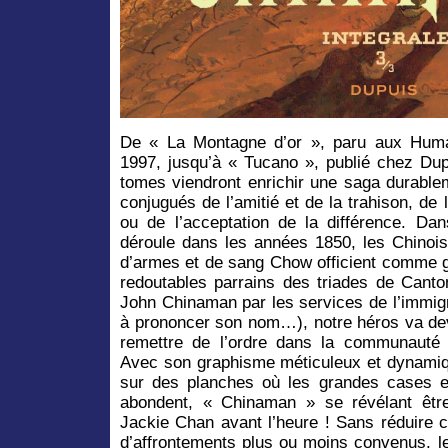
De « La Montagne d’or », paru aux Huma
1997, jusqu’à « Tucano », publié chez Du
tomes viendront enrichir une saga durabl
conjugués de l’amitié et de la trahison, de 
ou de l’acceptation de la différence. Da
déroule dans les années 1850, les Chinoi
d’armes et de sang Chow officient comme g
redoutables parrains des triades de Canto
John Chinaman par les services de l’immigr
à prononcer son nom…), notre héros va dev
remettre de l’ordre dans la communauté 
Avec son graphisme méticuleux et dynamiqu
sur des planches où les grandes cases e
abondent, « Chinaman » se révélant êtr
Jackie Chan avant l’heure ! Sans réduire c
d’affrontements plus ou moins convenus, l