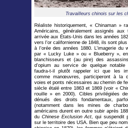
Travailleurs chinois sur les ch
Réaliste historiquement, « Chinaman » ra
Américains, généralement assignés aux 
arrivée aux États-Unis dans les années 182
vers l’or californienne de 1848, ils sont pl
à l’orée des années 1880. L’imagerie du 
par « Lucky Luke » ou « Blueberry », en
blanchisseurs et (au pire) des assassin
d’opium au service de quelque notable
faudra-t-il plutôt rappeler ici que les 
comme manœuvres, participeront à la d
voies et ponts nécessaires au chemin de fer
siècle étalé entre 1863 et 1869 (voir « C
rouille » en 2000). Cibles privilégiées d
dénués des droits fondamentaux, parfo
(notamment dans les mines de charbon
américains durent en outre subir après 18
du
Chinese Exclusion Act
, qui suspendit 
sur le territoire des USA. Bien que peu no