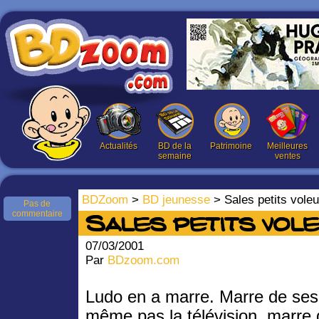
Actualités
BD de la
Patrimoine
Meilleures
semaine
ventes
BDZoom
>
BD jeunesse
> Sales petits voleu
Pas de
commentaire
Sales petits vole
07/03/2001
Par
BDzoom.com
Ludo en a marre. Marre de ses 
même pas la télévision, marre 