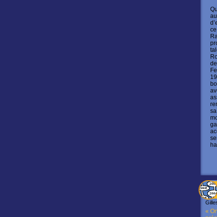
Qu
au
d’
ce
Ra
pr
ta
Ro
de
Fe
19
bo
av
as
re
sa
mo
ga
ac
se
ha
Gille
« On