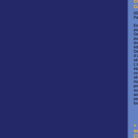
c
G
05
P
En
pl
Ge
pu
do
éd
De
d’
sé
L’
ét
co
sé
ma
pr
su
ao
pe
to
« 
s
C