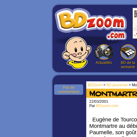
Actualités
BD de la
semaine
BDZoom
>
BD jeunesse
> Mon
Pas de
commentaire
Montmartr
22/03/2001
Par
BDzoom.com
Eugène de Tourcoing
Montmartre au début
Paumelle, son goût p