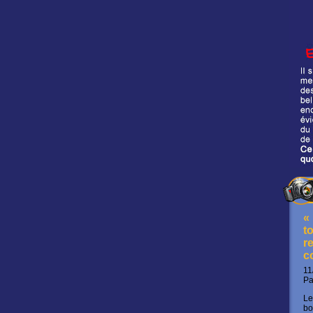
«
t
re
c
11
P
Le
bo