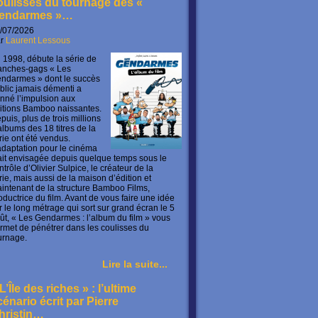
oulisses du tournage des «
endarmes »…
/07/2026
ar
Laurent Lessous
 1998, débute la série de
anches-gags « Les
ndarmes » dont le succès
blic jamais démenti a
nné l’impulsion aux
itions Bamboo naissantes.
puis, plus de trois millions
albums des 18 titres de la
rie ont été vendus.
adaptation pour le cinéma
ait envisagée depuis quelque temps sous le
ntrôle d’Olivier Sulpice, le créateur de la
rie, mais aussi de la maison d’édition et
intenant de la structure Bamboo Films,
oductrice du film. Avant de vous faire une idée
r le long métrage qui sort sur grand écran le 5
ût, « Les Gendarmes : l’album du film » vous
rmet de pénétrer dans les coulisses du
urnage.
Lire la suite...
L’Île des riches » : l’ultime
cénario écrit par Pierre
hristin…