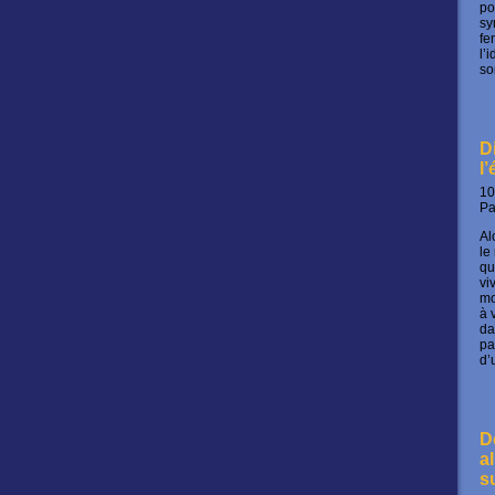
po
sy
fe
l’
so
D
l
10
P
Al
le
qu
vi
mo
à 
da
pa
d’
D
a
s