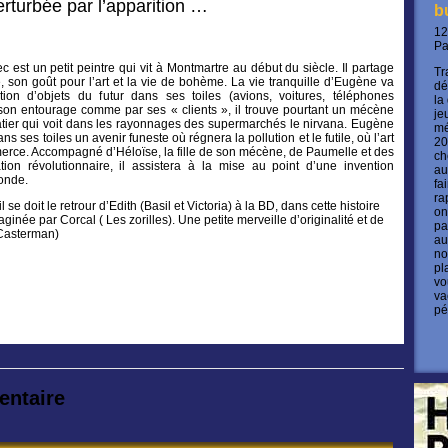
rturbée par l’apparition …
b
12
P
 est un petit peintre qui vit à Montmartre au début du siècle. Il partage
Tr
 son goût pour l’art et la vie de bohème. La vie tranquille d’Eugène va
dé
ition d’objets du futur dans ses toiles (avions, voitures, téléphones
la
son entourage comme par ses « clients », il trouve pourtant un mécène
je
tier qui voit dans les rayonnages des supermarchés le nirvana. Eugène
mé
 ses toiles un avenir funeste où régnera la pollution et le futile, où l’art
20
merce. Accompagné d’Héloïse, la fille de son mécène, de Paumelle et des
ch
ation révolutionnaire, il assistera à la mise au point d’une invention
au
onde.
fa
ra
se doit le retrour d’Edith (Basil et Victoria) à la BD, dans cette histoire
on
ginée par Corcal ( Les zorilles). Une petite merveille d’originalité et de
pa
 Casterman)
au
no
pl
vo
va
pé
entaire