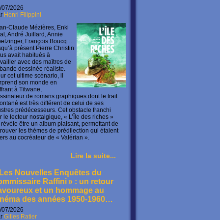
/07/2026
ar
Henri Filippini
an-Claude Mézières, Enki
lal, André Juillard, Annie
etzinger, François Boucq…
squ’à présent Pierre Christin
us avait habitués à
availler avec des maîtres de
 bande dessinée réaliste.
ur cet ultime scénario, il
rprend son monde en
offrant à Titwane,
ssinateur de romans graphiques dont le trait
ontané est très différent de celui de ses
lustres prédécesseurs. Cet obstacle franchi
r le lecteur nostalgique, « L’Île des riches »
 révèle être un album plaisant, permettant de
trouver les thèmes de prédilection qui étaient
ers au cocréateur de « Valérian ».
Lire la suite...
 Les Nouvelles Enquêtes du
ommissaire Raffini » : un retour
avoureux et un hommage au
inéma des années 1950-1960…
/07/2026
ar
Gilles Ratier