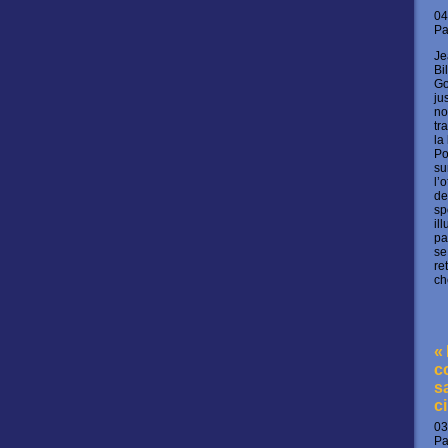
04
P
Je
Bi
Go
ju
no
tr
la
Po
su
l’
de
sp
il
pa
se
re
ch
«
c
s
c
03
P