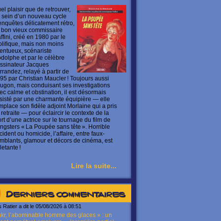
el plaisir que de retrouver,
 sein d’un nouveau cycle
enquêtes délicatement rétro,
 bon vieux commissaire
ffini, créé en 1980 par le
olifique, mais non moins
lentueux, scénariste
dolphe et par le célèbre
ssinateur Jacques
rrandez, relayé à partir de
95 par Christian Maucler ! Toujours aussi
ugon, mais conduisant ses investigations
ec calme et obstination, il est désormais
sisté par une charmante équipière — elle
mplace son fidèle adjoint Morlaine qui a pris
 retraite — pour éclaircir le contexte de la
rt d’une actrice sur le tournage du film de
ngsters « La Poupée sans tête ». Horrible
cident ou homicide, l’affaire, entre faux-
mblants, glamour et décors de cinéma, est
letante !
Lire la suite...
Derniers commentaires
s Ratier a dit le 05/08/2026 à 08:51
kr, l’abominable homme des glaces » : un