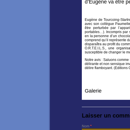
d’Eugène va être pe
Eugène de Tourcoing-Startrec
avec son collègue Paumelle,
être perturbée par l’appar
portables…). Incompris par 
en la personne d’un chocola
comprend qu’il représente dans
disparaîtra au profit du com
O.R.T.E.I.L.S., une organis
susceptible de changer le m
Notre avis : Saluons comme il 
délirante et non sensique ima
délire flamboyant. (Editions
Galerie
Laisser un comm
Nom
*