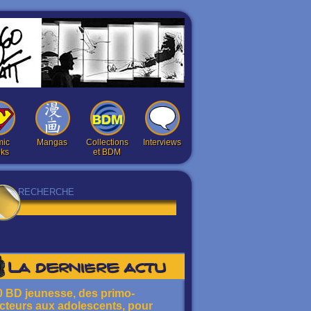
ic
Mangas
Collections
Interviews
ks
et BDM
La dernière actu
0 BD jeunesse, des primo-
ecteurs aux adolescents, pour