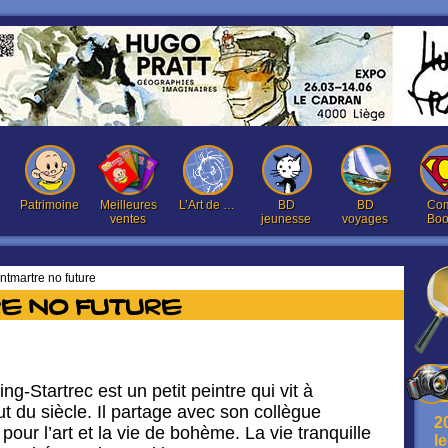
Patrimoine
Meilleures
L’Art de …
BD
BD
Com
ventes
jeunesse
voyages
Boo
tmartre no future
e no future
-Startrec est un petit peintre qui vit à
 du siècle. Il partage avec son collègue
2
our l’art et la vie de bohème. La vie tranquille
l