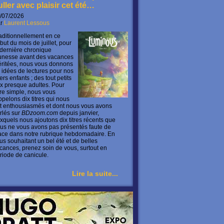
uller avec plaisir cet été…
/07/2026
ar
Laurent Lessous
aditionnellement en ce
but du mois de juillet, pour
 dernière chronique
unesse avant des vacances
ritées, nous vous donnons
 idées de lectures pour nos
ers enfants ; des tout petits
x presque adultes. Pour
ire simple, nous vous
ppelons dix titres qui nous
t enthousiasmés et dont nous vous avons
rlés sur
BDzoom.com
depuis janvier,
xquels nous ajoutons dix titres récents que
us ne vous avons pas présentés faute de
ace dans notre rubrique hebdomadaire. En
us souhaitant un bel été et de belles
cances, prenez soin de vous, surtout en
riode de canicule.
Lire la suite...