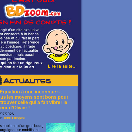
Actualités
 Équation à une inconnue » :
ous les moyens sont bons pour
trouver celle qui a fait vibrer le
œur d’Olivier !
/07/2026
ar
Henri Filippini
s habitants d’un gros bourg
urguignon se mobilisent