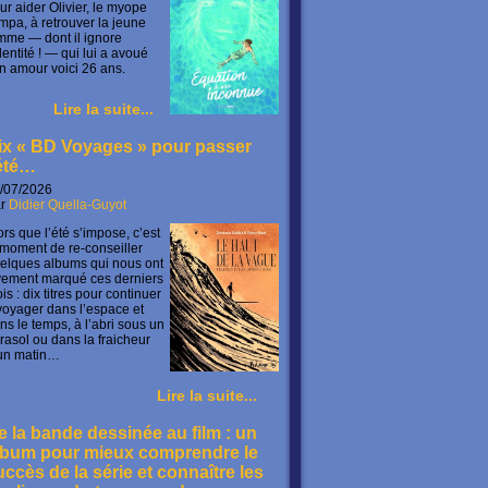
ur aider Olivier, le myope
mpa, à retrouver la jeune
mme — dont il ignore
identité ! — qui lui a avoué
n amour voici 26 ans.
Lire la suite...
ix « BD Voyages » pour passer
’été…
/07/2026
ar
Didier Quella-Guyot
ors que l’été s’impose, c’est
 moment de re-conseiller
elques albums qui nous ont
vement marqué ces derniers
is : dix titres pour continuer
voyager dans l’espace et
ns le temps, à l’abri sous un
rasol ou dans la fraicheur
un matin…
Lire la suite...
e la bande dessinée au film : un
lbum pour mieux comprendre le
uccès de la série et connaître les