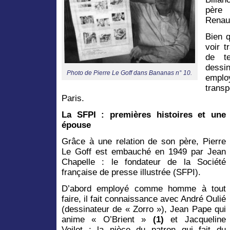
père 
Renaul
Bien q
voir t
de t
dessin
Photo de Pierre Le Goff dans Bananas n° 10.
emplo
trans
Paris.
La SFPI : premières histoires et une
épouse
Grâce à une relation de son père, Pierre
Le Goff est embauché en 1949 par Jean
Chapelle : le fondateur de la Société
française de presse illustrée (SFPI).
D’abord employé comme homme à tout
faire, il fait connaissance avec André Oulié
(dessinateur de « Zorro »), Jean Pape qui
anime « O’Brient »
(1)
et Jacqueline
Voilot : la nièce du patron qui fait du