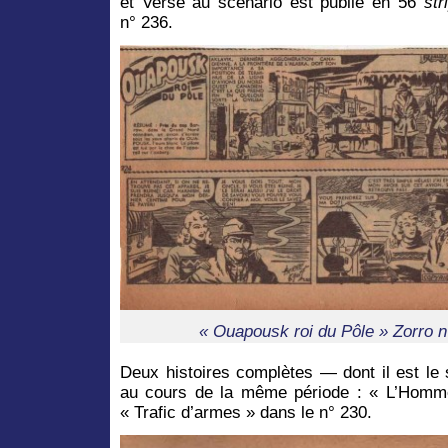
et Verse au scénario est publié en 56
str
n° 236.
« Ouapousk roi du Pôle » Zorro n
Deux histoires complètes — dont il est le
au cours de la même période : « L’Homme
« Trafic d’armes » dans le n° 230.