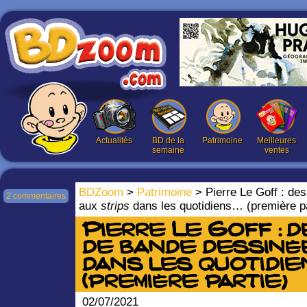
Actualités
BD de la
Patrimoine
Meilleures
semaine
ventes
BDZoom
>
Patrimoine
> Pierre Le Goff : de
2 commentaires
aux
strips
dans les quotidiens… (première pa
Pierre Le Goff : 
de bande dessiné
dans les quotidie
(première partie)
02/07/2021