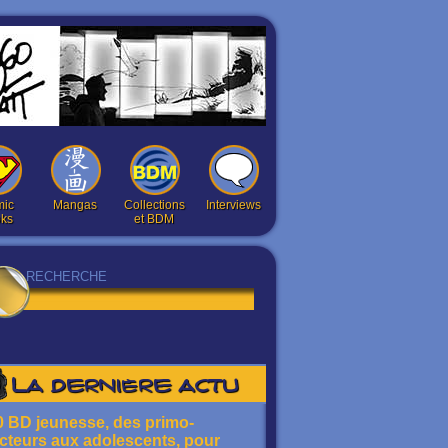
ic
Mangas
Collections
Interviews
ks
et BDM
La dernière actu
0 BD jeunesse, des primo-
ecteurs aux adolescents, pour