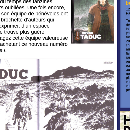
 du temps des fanzines
b
s oubliées. Une fois encore,
12
 son équipe de bénévoles ont
P
 brochette d’auteurs qui
Tr
’exprimer, d’un espace
dé
la
ne trouve plus guère
je
ragez cette équipe valeureuse
mé
20
 achetant ce nouveau numéro
ch
e !
.
au
fa
ra
on
pa
au
no
pl
vo
va
pé