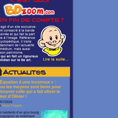
Actualités
 Équation à une inconnue » :
ous les moyens sont bons pour
trouver celle qui a fait vibrer le
œur d’Olivier !
/07/2026
ar
Henri Filippini
s habitants d’un gros bourg
urguignon se mobilisent