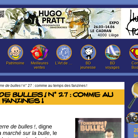
Patrimoine
Meilleures
L’Art de …
BD
BD
Com
ventes
jeunesse
voyages
Boo
re de bulles !
n° 27 : comme au temps des fanzines !
e bulles !
n° 27 : comme au
fanzines !
rre de bulles !
, digne
2
 marché sur la bulle
, le
l