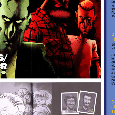
po
sy
fe
l’
so
D
l
10
P
Al
le
qu
vi
mo
à 
da
pa
d’
D
a
s