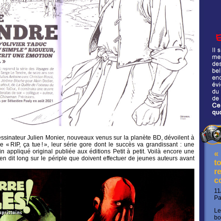
essinateur Julien Monier, nouveaux venus sur la planète BD, dévoilent à
 « RIP, ça tue ! », leur série gore dont le succès va grandissant : une
in appliqué original publiée aux éditions Petit à petit. Voilà encore une
«
en dit long sur le périple que doivent effectuer de jeunes auteurs avant
t
re
c
11
P
Le
bo