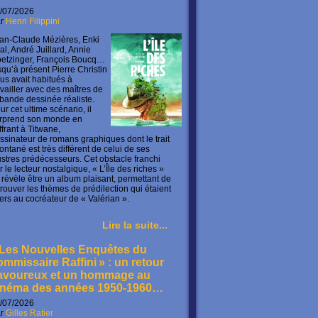
/07/2026
ar
Henri Filippini
an-Claude Mézières, Enki
lal, André Juillard, Annie
etzinger, François Boucq…
squ’à présent Pierre Christin
us avait habitués à
availler avec des maîtres de
 bande dessinée réaliste.
ur cet ultime scénario, il
rprend son monde en
offrant à Titwane,
ssinateur de romans graphiques dont le trait
ontané est très différent de celui de ses
lustres prédécesseurs. Cet obstacle franchi
r le lecteur nostalgique, « L’Île des riches »
 révèle être un album plaisant, permettant de
trouver les thèmes de prédilection qui étaient
ers au cocréateur de « Valérian ».
Lire la suite...
 Les Nouvelles Enquêtes du
ommissaire Raffini » : un retour
avoureux et un hommage au
inéma des années 1950-1960…
/07/2026
ar
Gilles Ratier