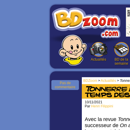
Actualités
BD de la
semaine
BDZoom
>
Actualités
>
Tonner
Pas de
commentaire
Tonnerre d
temps des 
10/11/2021
Par
Henri Filippini
Avec la revue
Tonne
successeur de
On a