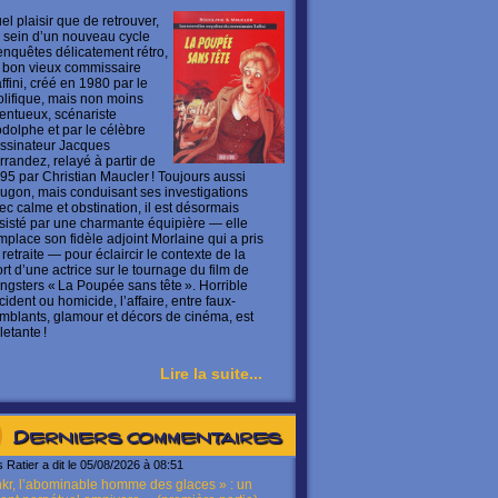
el plaisir que de retrouver,
 sein d’un nouveau cycle
enquêtes délicatement rétro,
 bon vieux commissaire
ffini, créé en 1980 par le
olifique, mais non moins
lentueux, scénariste
dolphe et par le célèbre
ssinateur Jacques
rrandez, relayé à partir de
95 par Christian Maucler ! Toujours aussi
ugon, mais conduisant ses investigations
ec calme et obstination, il est désormais
sisté par une charmante équipière — elle
mplace son fidèle adjoint Morlaine qui a pris
 retraite — pour éclaircir le contexte de la
rt d’une actrice sur le tournage du film de
ngsters « La Poupée sans tête ». Horrible
cident ou homicide, l’affaire, entre faux-
mblants, glamour et décors de cinéma, est
letante !
Lire la suite...
Derniers commentaires
s Ratier a dit le 05/08/2026 à 08:51
kr, l’abominable homme des glaces » : un