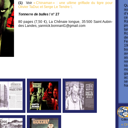
(1)
Voir
« Chinaman » : une ultime griffade du tigre pour
Qu
Olivier TaDuc et Serge Le Tendre !
.
au
d’
Tonnerre de bulles !
n° 27
ce
Ra
80 pages (7,50 €), La Chênaie longue, 35 500 Saint Aubin-
pr
des Landes, yannick.bonnant1@gmail.com
ta
Ro
de
Fe
19
bo
av
as
re
sa
mo
ga
ac
se
ha
Gille
« On