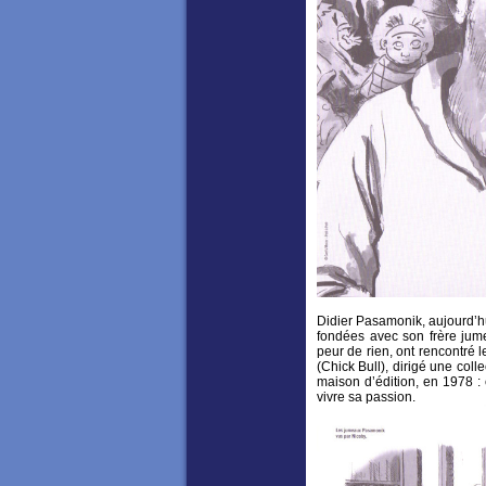
Didier Pasamonik, aujourd’hui
fondées avec son frère jum
peur de rien, ont rencontré l
(Chick Bull), dirigé une coll
maison d’édition, en 1978 : 
vivre sa passion.