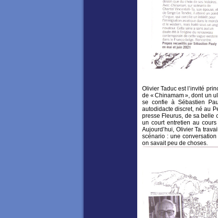
Olivier Taduc est l’invité pri
de « Chinamam », dont un ult
se confie à Sébastien Paul
autodidacte discret, né au P
presse Fleurus, de sa belle 
un court entretien au cours
Aujourd’hui, Olivier Ta trava
scénario : une conversatio
on savait peu de choses.