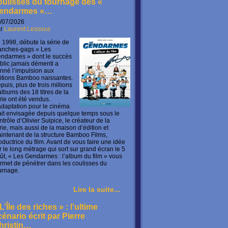
oulisses du tournage des «
endarmes »…
/07/2026
ar
Laurent Lessous
 1998, débute la série de
anches-gags « Les
ndarmes » dont le succès
blic jamais démenti a
nné l’impulsion aux
itions Bamboo naissantes.
puis, plus de trois millions
albums des 18 titres de la
rie ont été vendus.
adaptation pour le cinéma
ait envisagée depuis quelque temps sous le
ntrôle d’Olivier Sulpice, le créateur de la
rie, mais aussi de la maison d’édition et
intenant de la structure Bamboo Films,
oductrice du film. Avant de vous faire une idée
r le long métrage qui sort sur grand écran le 5
ût, « Les Gendarmes : l’album du film » vous
rmet de pénétrer dans les coulisses du
urnage.
Lire la suite...
L’Île des riches » : l’ultime
cénario écrit par Pierre
hristin…