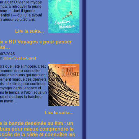
ur aider Olivier, le myope
mpa, à retrouver la jeune
mme — dont il ignore
identité ! — qui lui a avoué
n amour voici 26 ans.
Lire la suite...
ix « BD Voyages » pour passer
’été…
/07/2026
ar
Didier Quella-Guyot
ors que l’été s’impose, c’est
 moment de re-conseiller
elques albums qui nous ont
vement marqué ces derniers
is : dix titres pour continuer
voyager dans l’espace et
ns le temps, à l’abri sous un
rasol ou dans la fraicheur
un matin…
Lire la suite...
e la bande dessinée au film : un
lbum pour mieux comprendre le
uccès de la série et connaître les