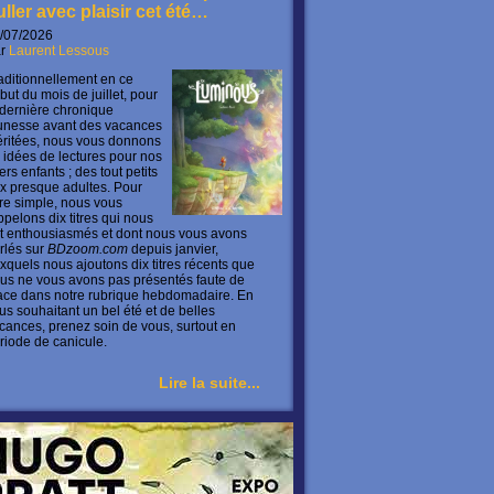
uller avec plaisir cet été…
/07/2026
ar
Laurent Lessous
aditionnellement en ce
but du mois de juillet, pour
 dernière chronique
unesse avant des vacances
ritées, nous vous donnons
 idées de lectures pour nos
ers enfants ; des tout petits
x presque adultes. Pour
ire simple, nous vous
ppelons dix titres qui nous
t enthousiasmés et dont nous vous avons
rlés sur
BDzoom.com
depuis janvier,
xquels nous ajoutons dix titres récents que
us ne vous avons pas présentés faute de
ace dans notre rubrique hebdomadaire. En
us souhaitant un bel été et de belles
cances, prenez soin de vous, surtout en
riode de canicule.
Lire la suite...