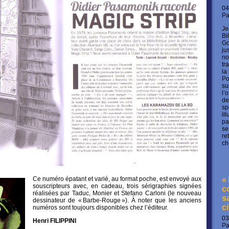
04
P
Je
Bi
Go
ju
no
tr
la
Po
su
l’
de
sp
il
pa
se
re
ch
«
Ce numéro épatant et varié, au format poche, est envoyé aux
souscripteurs avec, en cadeau, trois sérigraphies signées
c
réalisées par Taduc, Monier et Stefano Carloni (le nouveau
s
dessinateur de « Barbe-Rouge »). À noter que les anciens
c
numéros sont toujours disponibles chez l’éditeur.
03
Henri FILIPPINI
P