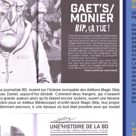
c
G
05
P
En
pl
Ge
pu
do
éd
De
d’
sé
L’
ét
co
sé
ma
pr
su
 journaliste BD, revient sur l’histoire incroyable des éditions Magic Strip
ao
eau Daniel, aujourd’hui décédé. Comment deux frangins, qui n’avaient
pe
es grands auteurs alors qu’ils étaient encore lycéens, ouvert une librairie
to
ection pour un éditeur (Bédescope) et enfin lancé Magic Strip, leur propre
étonnant parcours, à une époque où tout était possible pour qui voulait
« 
s
C