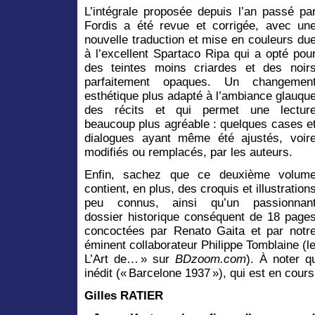
L’intégrale proposée depuis l’an passé pa
Fordis a été revue et corrigée, avec un
nouvelle traduction et mise en couleurs du
à l’excellent Spartaco Ripa qui a opté pou
des teintes moins criardes et des noir
parfaitement opaques. Un changemen
esthétique plus adapté à l’ambiance glauqu
des récits et qui permet une lectur
beaucoup plus agréable : quelques cases e
dialogues ayant même été ajustés, voir
modifiés ou remplacés, par les auteurs.
Enfin, sachez que ce deuxième volum
contient, en plus, des croquis et illustration
peu connus, ainsi qu’un passionnan
dossier historique conséquent de 18 page
concoctées par Renato Gaita et par notr
éminent collaborateur Philippe Tomblaine (l
L’Art de… » sur
BDzoom.com
). À noter q
inédit (« Barcelone 1937 »), qui est en cours
Gilles RATIER