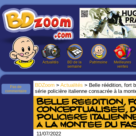
Actualités
BD de la
Patrimoine
Meilleures
semaine
ventes
BDZoom
>
Actualités
> Belle réédition, fort 
Pas de
série policière italienne consacrée à la mo
commentaire
Belle réédition, f
conceptualisée, d
policière italien
à la montée du fa
11/07/2022