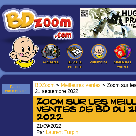
Actualités
BD de la
Patrimoine
Meilleures
semaine
ventes
BDZoom
>
Meilleures ventes
> Zoom sur les
Pas de
21 septembre 2022
commentaire
Zoom sur les meil
ventes de BD du 2
2022
21/09/2022
Par
Laurent Turpin