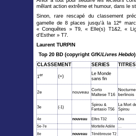
Anlor a tout pour séduire les lecteurs co
mêlant action extrême et humour, dans le st
Sinon, rare rescapé du classement pr
e
gamelle de 8 places jusqu’à la 12
march
« Conquêtes » T9, « Elle(s) T1&2, « Lig
d’Esther » T7.
Laurent TURPIN
Top 20 BD (copyright GfK/
Livres Hebdo
CLASSEMENT
SERIES
TITRES
Le Monde
er
(=)
1
sans fin
Corto
Nocturne
2e
nouveau
Maltese T16
berlinois
Spirou &
La Mort d
3e
(-1)
Fantasio T56
Spirou
4e
nouveau
Elfes T32
Ora
5e-7e
Mortelle Adèle
…
8e
nouveau
Ténébreuse T2