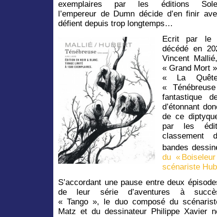
exemplaires par les éditions Solei
l’empereur de Dumn décide d’en finir ave
défient depuis trop longtemps…
Ecrit par le 
décédé en 2020
Vincent Mallié
« Grand Mort »
« La Quête
« Ténébreuse
fantastique d
d’étonnant don
de ce diptyqu
par les édit
classement 
bandes dessin
du « Boiseleur
scénariste Hub
S’accordant une pause entre deux épisode
de leur série d’aventures à succè
« Tango », le duo composé du scénarist
Matz et du dessinateur Philippe Xavier n