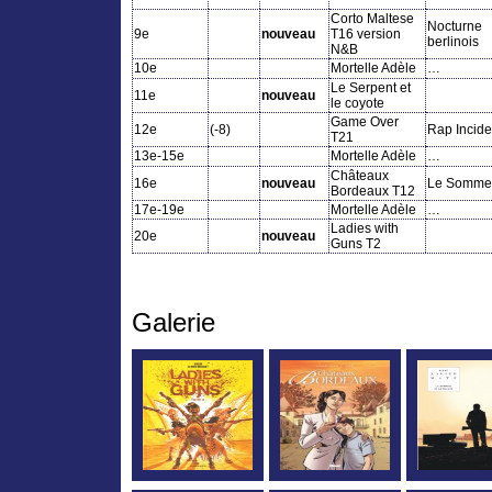
Corto Maltese
Nocturne
9e
nouveau
T16 version
berlinois
N&B
10e
Mortelle Adèle
…
Le Serpent et
11e
nouveau
le coyote
Game Over
12e
(-8)
Rap Incide
T21
13e-15e
Mortelle Adèle
…
Châteaux
16e
nouveau
Le Sommel
Bordeaux T12
17e-19e
Mortelle Adèle
…
Ladies with
20e
nouveau
Guns T2
Galerie