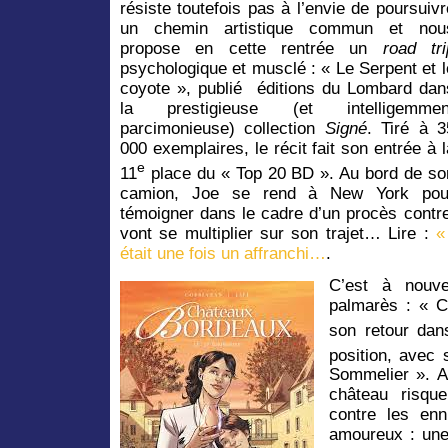
résiste toutefois pas à l’envie de poursuivr
un chemin artistique commun et nou
propose en cette rentrée un
road tri
psychologique et musclé : « Le Serpent et l
coyote », publié éditions du Lombard dan
la prestigieuse (et intelligemmen
parcimonieuse) collection
Signé
. Tiré à 3
000 exemplaires, le récit fait son entrée à l
e
11
place du « Top 20 BD ». Au bord de so
camion, Joe se rend à New York pou
témoigner dans le cadre d’un procès contre
vont se multiplier sur son trajet… Lire :
«
était une fois un affranchi…
.
C’est à nouv
palmarès : « C
son retour da
position, avec 
Sommelier ». Al
château risque
contre les ennu
amoureux : une