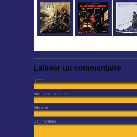
Laisser un commentaire
Nom
*
Adresse de contact
*
Site web
Commentaire