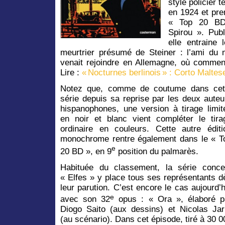
style policier 
en 1924 et pre
« Top 20 BD
Spirou ». Pub
elle entraine 
meurtrier présumé de Steiner : l’ami du 
venait rejoindre en Allemagne, où commen
Lire :
« Nocturnes berlinois » : Corto Maltes
Notez que, comme de coutume dans cet
série depuis sa reprise par les deux auteu
hispanophones, une version à tirage limit
en noir et blanc vient compléter le tira
ordinaire en couleurs. Cette autre éditi
monochrome rentre également dans le « T
e
20 BD », en 9
position du palmarès.
Habituée du classement, la série conce
« Elfes » y place tous ses représentants d
leur parution. C’est encore le cas aujourd’h
e
avec son 32
opus : « Ora », élaboré p
Diogo Saito (aux dessins) et Nicolas Jar
(au scénario). Dans cet épisode, tiré à 30 0