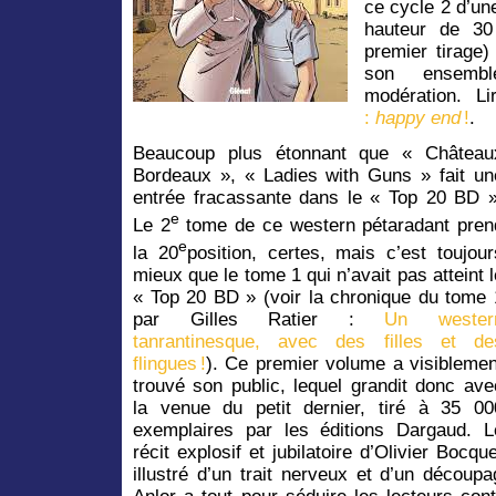
ce cycle 2 d’un
hauteur de 30
premier tirage)
son ensemb
modération. L
:
happy end
!
.
Beaucoup plus étonnant que « Château
Bordeaux », « Ladies with Guns » fait un
entrée fracassante dans le « Top 20 BD »
e
Le 2
tome de ce western pétaradant pren
e
la 20
position, certes, mais c’est toujour
mieux que le tome 1 qui n’avait pas atteint l
« Top 20 BD » (voir la chronique du tome 
par Gilles Ratier :
Un wester
tanrantinesque, avec des filles et de
flingues !
). Ce premier volume a visiblemen
trouvé son public, lequel grandit donc ave
la venue du petit dernier, tiré à 35 00
exemplaires par les éditions Dargaud. L
récit explosif et jubilatoire d’Olivier Bocque
illustré d’un trait nerveux et d’un découpag