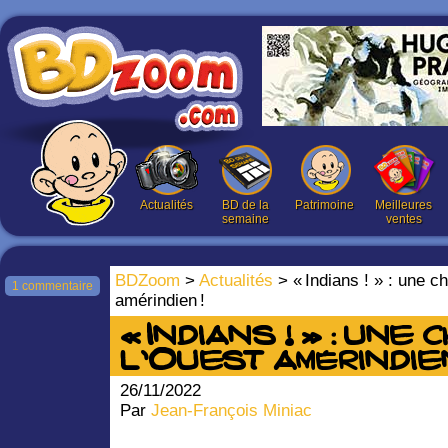
Actualités
BD de la
Patrimoine
Meilleures
semaine
ventes
BDZoom
>
Actualités
> « Indians ! » : une c
1 commentaire
amérindien !
« Indians ! » : une
l’Ouest amérindien
26/11/2022
Par
Jean-François Miniac