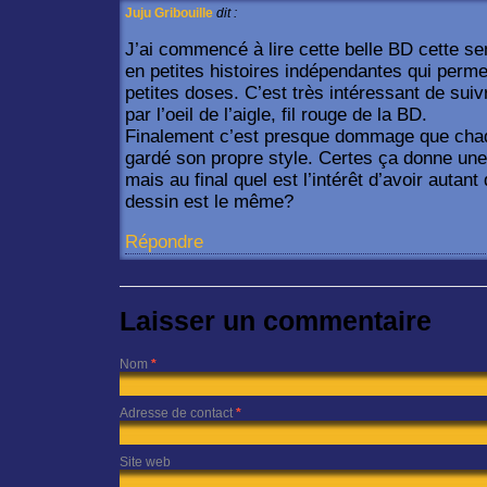
Juju Gribouille
dit :
J’ai commencé à lire cette belle BD cette s
en petites histoires indépendantes qui permet
petites doses. C’est très intéressant de suiv
par l’oeil de l’aigle, fil rouge de la BD.
Finalement c’est presque dommage que chaq
gardé son propre style. Certes ça donne un
mais au final quel est l’intérêt d’avoir autan
dessin est le même?
Répondre
Laisser un commentaire
Nom
*
Adresse de contact
*
Site web