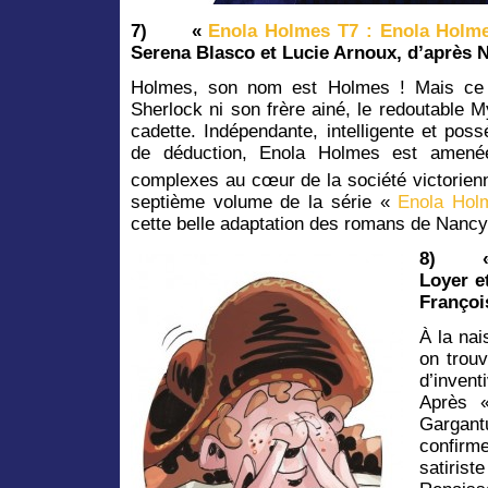
7)
«
Enola Holmes T7 :
Enola Holm
Serena Blasco et Lucie Arnoux, d’après 
Holmes, son nom est Holmes ! Mais ce n’
Sherlock ni son frère ainé, le redoutable 
cadette. Indépendante, intelligente et poss
de déduction, Enola Holmes est amené
complexes au cœur de la société victorienn
septième volume de la série «
Enola Hol
cette belle adaptation des romans de Nancy
8)
Loyer e
Françoi
À la na
on trou
d’inven
Après 
Gargant
confirm
satiri