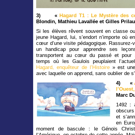
3)
«
Hagard T1 : Le Mystère des c
Blondin, Mathieu Lavallée et Gilles Prila
Si les élèves rêvent souvent en classe ou
jeune Hagard, lui, s’endort n’importe où e
cœur d’une visite pédagogique. Rassurez-v
un handicap pour apprendre ses leçons
transportent au cœur du passé et pour 
temps où les Gaulois peuplaient l’actue
Hagard, enquêteur de l’Histoire
» est une 
avec laquelle on apprend, sans oublier de s
4)
«
l’Ouest
Marc D
1492 : 
obscurs
et s’an
en Euro
moment de bascule : le Génois Chris
l’Amérique, en octobre de cette année. Mais