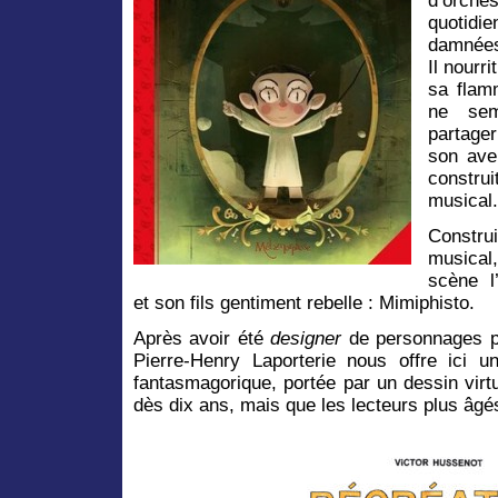
d’orc
quotid
damnées
Il nourr
sa flam
ne sem
partage
son ave
constru
musical.
Constru
musical
scène l
et son fils gentiment rebelle : Mimiphisto.
Après avoir été
designer
de personnages pou
Pierre-Henry Laporterie nous offre ici u
fantasmagorique, portée par un dessin vir
dès dix ans, mais que les lecteurs plus âgé