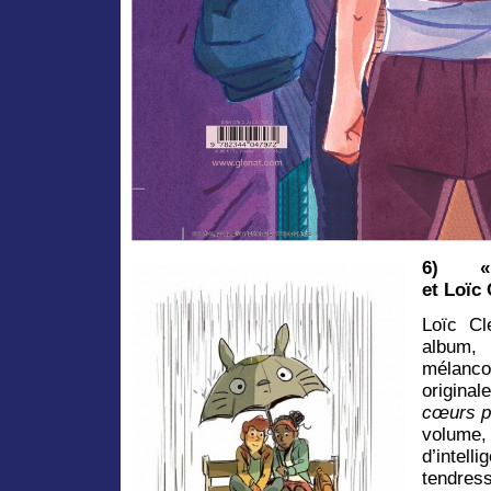
6)
et Loïc
Loïc Cl
album,
mélanco
originale
cœurs p
volume,
d’intell
tendres