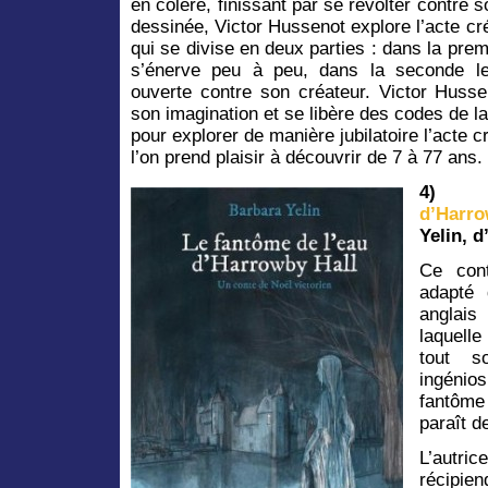
en colère, finissant par se révolter contre 
dessinée, Victor Hussenot explore l’acte cré
qui se divise en deux parties : dans la prem
s’énerve peu à peu, dans la seconde le
ouverte contre son créateur. Victor Hussen
son imagination et se libère des codes de la
pour explorer de manière jubilatoire l’acte 
l’on prend plaisir à découvrir de 7 à 77 ans.
4)
d’Harr
Yelin, 
Ce cont
adapté 
anglais
laquell
tout s
ingénios
fantôm
paraît d
L’autri
récipie