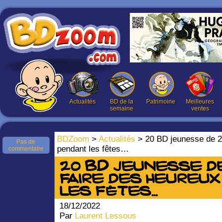
Actualités
BD de la
Patrimoine
Meilleures
semaine
ventes
BDZoom
>
Actualités
> 20 BD jeunesse de 2
Pas de
pendant les fêtes…
commentaire
20 BD jeunesse d
faire des heureu
les fêtes…
18/12/2022
Par
Laurent Lessous