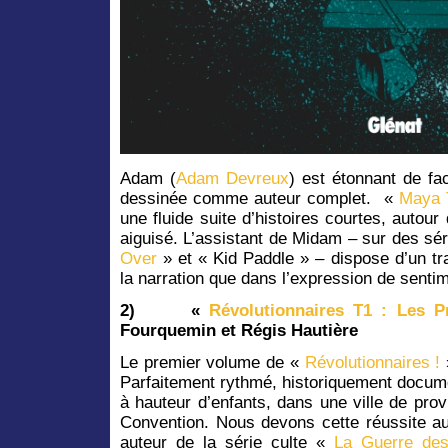
Adam (
Adam Devreux
) est étonnant de fa
dessinée comme auteur complet. «
Maya T
une fluide suite d’histoires courtes, autour 
aiguisé. L’assistant de Midam – sur des 
Over
» et « Kid Paddle » – dispose d’un trai
la narration que dans l’expression de senti
2)
«
Révolutionnaires T1 : Les P
Fourquemin et Régis Hautière
Le premier volume de «
Révolutionnaires !
Parfaitement rythmé, historiquement docume
à hauteur d’enfants, dans une ville de pro
Convention. Nous devons cette réussite a
auteur de la série culte «
La Guerre des