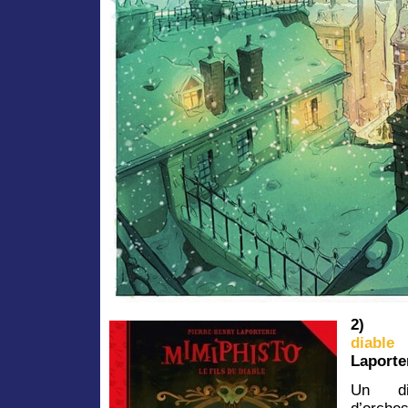
2)
diable
»
Laporte
Un di