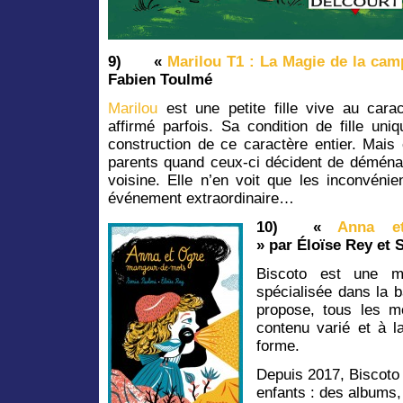
9)
«
Marilou T1 : La Magie de la ca
Fabien Toulmé
Marilou
est une petite fille vive au carac
affirmé parfois. Sa condition de fille uni
construction de ce caractère entier. Mais
parents quand ceux-ci décident de déménag
voisine. Elle n’en voit que les inconvénie
événement extraordinaire…
10)
«
Anna e
»
par É
loïse Rey et 
Biscoto est une mai
spécialisée dans la 
propose, tous les m
contenu varié et à l
forme.
Depuis 2017, Biscoto 
enfants : des albums