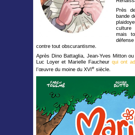
Renaiss
Près de
bande d
plaidoye
culture 
mais to
défens
contre tout obscurantisme.
Après Dino Battaglia, Jean-Yves Mitton ou
Luc Loyer et Marielle Faucheur
qui ont a
e
l’œuvre du moine du XVI
siècle.