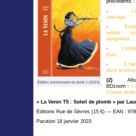
précédents :
-
L
sauvage…
-
Emil
autres se
dangereux…
-
L’ombr
Klan…
-
À Ne
dans le tome 
(2)
Album
Édition anniversaire du tome 1 (2023).
BDzoom :
« 
l’Ouest améri
«
La Venin T5 : Soleil de plomb » par Lau
Éditions Rue de Sèvres (15 €) — EAN : 97
Parution 18 janvier 2023