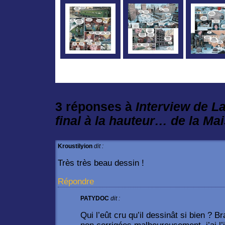
3 réponses à
Interview de La
final à la hauteur… de la Ma
Kroustilyion
dit :
Très très beau dessin !
Répondre
PATYDOC
dit :
Qui l’eût cru qu’il dessinât si bien ? B