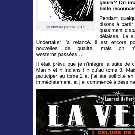
genre ? On im
belle reconna
Pendant quelq
disons à parti
Dossier de presse 2015.
quasiment disp
délaissé. Le s
Undertaker l’a relancé. Il est encore p
nouvelles de qualité, mais on n
westerns passées…
Il était prévu que je n’intègre la suite de
Man » et « Indians ! » qu’au tome 3. Ma
participer au tome 2 et j’ai été sollicité e
immédiatement, et j’ai commencé à dessiner 