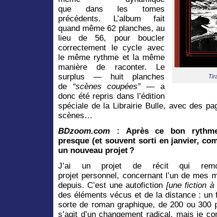
que dans les tomes
précédents. L’album fait
quand même 62 planches, au
lieu de 56, pour boucler
correctement le cycle avec
le même rythme et la même
manière de raconter. Le
surplus — huit planches
Tir
de
“scènes coupées”
— a
donc été repris dans l’édition
spéciale de la Librairie Bulle, avec des p
scènes…
BDzoom.com
: Après ce bon rythm
presque (et souvent sorti en janvier, c
un nouveau projet ?
J’ai un projet de récit qui r
projet personnel, concernant l’un de mes m
depuis. C’est une autofiction
[une fiction 
des éléments vécus et de la distance : un 
sorte de roman graphique, de 200 ou 300 p
s’agit d’un changement radical, mais je c