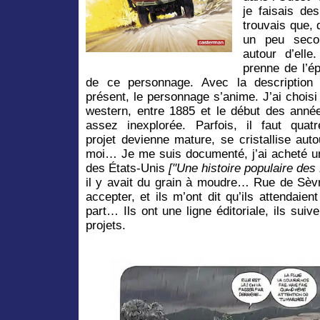
je faisais de
trouvais que, d
un peu secon
autour d’elle
prenne de l’ép
de ce personnage. Avec la descriptio
présent, le personnage s’anime. J’ai chois
western, entre 1885 et le début des anné
assez inexplorée. Parfois, il faut qua
projet devienne mature, se cristallise aut
moi… Je me suis documenté, j’ai acheté un 
des États-Unis
["Une histoire populaire des
il y avait du grain à moudre… Rue de Sèvr
accepter, et ils m’ont dit qu’ils attendaie
part… Ils ont une ligne éditoriale, ils suiv
projets.