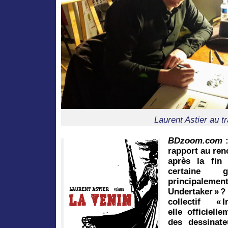
Laurent Astier au tr
BDzoom.com
:
rapport au re
après la fin 
certaine 
principale
Undertaker » 
collectif «
elle officiell
des dessinate