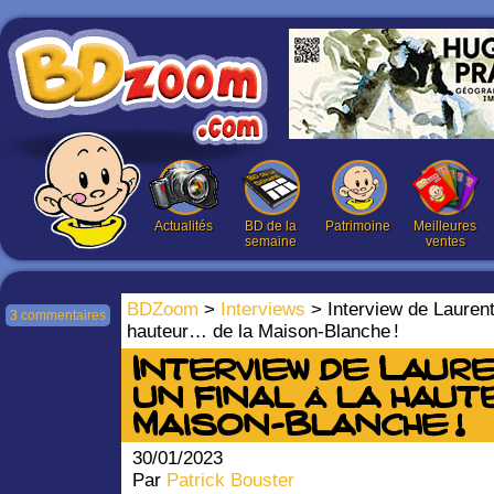
Actualités
BD de la
Patrimoine
Meilleures
semaine
ventes
BDZoom
>
Interviews
> Interview de Laurent 
3 commentaires
hauteur… de la Maison-Blanche !
Interview de Laure
un final à la haut
Maison-Blanche !
30/01/2023
Par
Patrick Bouster