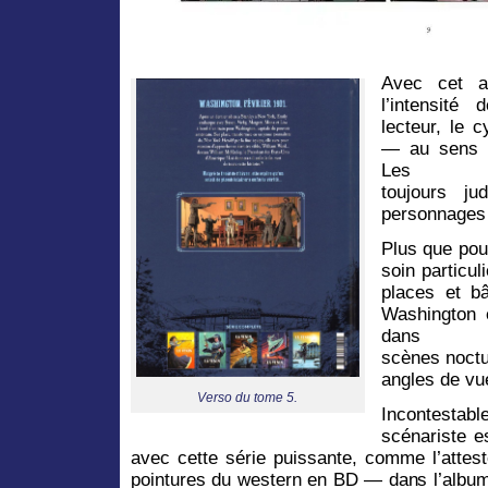
Avec cet al
l’intensité 
lecteur, le 
— au sens p
Le
toujours ju
personnages e
Plus que pou
soin particul
places et b
Washington 
dans 
scènes noctu
angles de vu
Verso du tome 5.
Incontesta
scénariste e
avec cette série puissante, comme l’atte
pointures du western en BD — dans l’album c