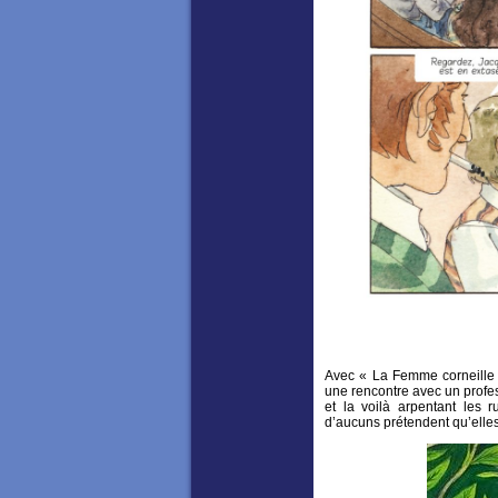
Avec « La Femme corneille »,
une rencontre avec un profes
et la voilà arpentant les r
d’aucuns prétendent qu’elles 