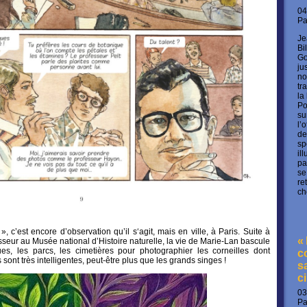
04
P
Je
Bi
Go
ju
no
tr
la
Po
su
l’
de
sp
il
pa
se
re
ch
 c’est encore d’observation qu’il s‘agit, mais en ville, à Paris. Suite à
«
seur au Musée national d’Histoire naturelle, la vie de Marie-Lan bascule
ues, les parcs, les cimetières pour photographier les corneilles dont
c
sont très intelligentes, peut-être plus que les grands singes !
s
c
03
P