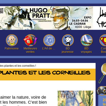
Patrimoine
Meilleures
L’Art de …
BD
BD
Com
ventes
jeunesse
voyages
Boo
es plantes et les corneilles !
plantes et les corneilles
d’aimer la nature, voire de
2
ant les hommes. C’est bien
l