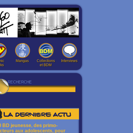
ic
Mangas
Collections
Interviews
ks
et BDM
La dernière actu
0 BD jeunesse, des primo-
ecteurs aux adolescents, pour