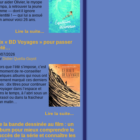
ur aider Olivier, le myope
mpa, à retrouver la jeune
mme — dont il ignore
identité ! — qui lui a avoué
n amour voici 26 ans.
Lire la suite...
ix « BD Voyages » pour passer
’été…
/07/2026
ar
Didier Quella-Guyot
ors que l’été s’impose, c’est
 moment de re-conseiller
elques albums qui nous ont
vement marqué ces derniers
is : dix titres pour continuer
voyager dans l’espace et
ns le temps, à l’abri sous un
rasol ou dans la fraicheur
un matin…
Lire la suite...
e la bande dessinée au film : un
lbum pour mieux comprendre le
uccès de la série et connaître les