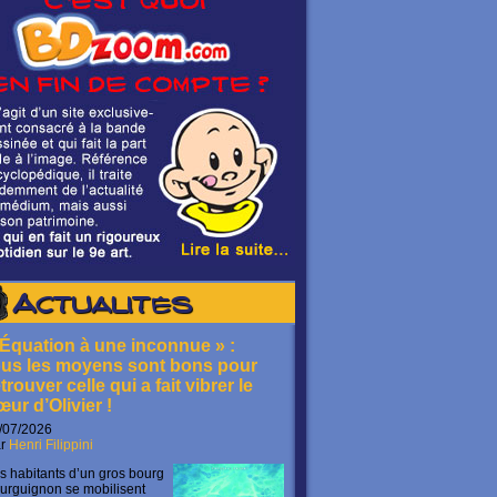
Actualités
 Équation à une inconnue » :
ous les moyens sont bons pour
trouver celle qui a fait vibrer le
œur d’Olivier !
/07/2026
ar
Henri Filippini
s habitants d’un gros bourg
urguignon se mobilisent