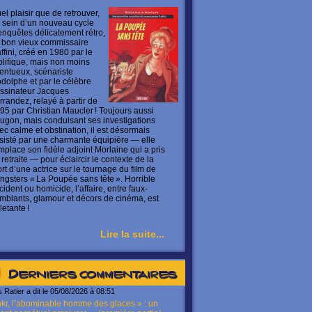
el plaisir que de retrouver,
 sein d’un nouveau cycle
enquêtes délicatement rétro,
 bon vieux commissaire
ffini, créé en 1980 par le
olifique, mais non moins
lentueux, scénariste
dolphe et par le célèbre
ssinateur Jacques
rrandez, relayé à partir de
95 par Christian Maucler ! Toujours aussi
ugon, mais conduisant ses investigations
ec calme et obstination, il est désormais
sisté par une charmante équipière — elle
mplace son fidèle adjoint Morlaine qui a pris
 retraite — pour éclaircir le contexte de la
rt d’une actrice sur le tournage du film de
ngsters « La Poupée sans tête ». Horrible
cident ou homicide, l’affaire, entre faux-
mblants, glamour et décors de cinéma, est
letante !
Lire la suite...
Derniers commentaires
s Ratier a dit le 05/08/2026 à 08:51
kr, l’abominable homme des glaces » : un