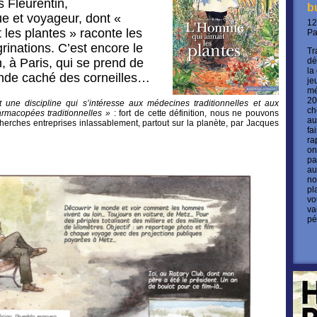
s Fleurentin,
b
 et voyageur, dont «
12
les plantes » raconte les
P
rinations. C’est encore le
Tr
, à Paris, qui se prend de
dé
la
nde caché des corneilles…
je
mé
20
 une discipline qui s’intéresse aux médecines traditionnelles et aux
ch
armacopées traditionnelles »
: fort de cette définition, nous ne pouvons
au
herches entreprises inlassablement, partout sur la planète, par Jacques
fa
ra
on
pa
au
no
pl
vo
va
pé