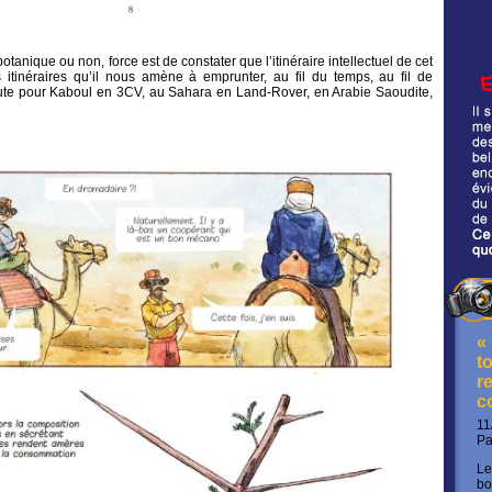
otanique ou non, force est de constater que l’itinéraire intellectuel de cet
itinéraires qu’il nous amène à emprunter, au fil du temps, au fil de
oute pour Kaboul en 3CV, au Sahara en Land-Rover, en Arabie Saoudite,
«
t
re
c
11
P
Le
bo