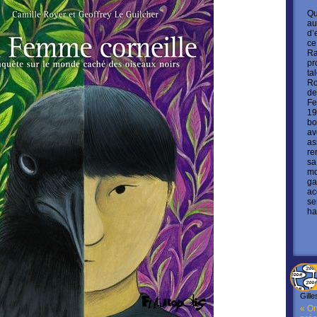
Qu
au
d’
ce
Ra
pr
ta
Ro
de
Fe
19
bo
av
as
re
sa
mo
ga
ac
se
ha
Gille
« On