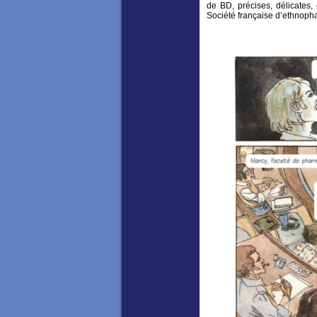
de BD, précises, délicates,
Société française d’ethnopha