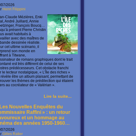
/07/2026
ar
Henri Filippini
an-Claude Mézières, Enki
lal, André Juillard, Annie
etzinger, François Boucq…
squ’à présent Pierre Christin
us avait habitués à
availler avec des maîtres de
 bande dessinée réaliste.
ur cet ultime scénario, il
rprend son monde en
offrant à Titwane,
ssinateur de romans graphiques dont le trait
ontané est très différent de celui de ses
lustres prédécesseurs. Cet obstacle franchi
r le lecteur nostalgique, « L’Île des riches »
 révèle être un album plaisant, permettant de
trouver les thèmes de prédilection qui étaient
ers au cocréateur de « Valérian ».
Lire la suite...
 Les Nouvelles Enquêtes du
ommissaire Raffini » : un retour
avoureux et un hommage au
inéma des années 1950-1960…
/07/2026
ar
Gilles Ratier