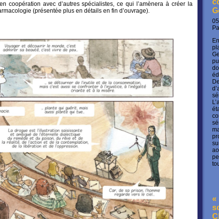
c
 en coopération avec d’autres spécialistes, ce qui l’amènera à créer la
G
rmacologie (présentée plus en détails en fin d’ouvrage).
05
P
En
pl
Ge
pu
do
éd
De
d’
sé
L’
ét
co
sé
ma
pr
su
ao
pe
to
« 
s
C