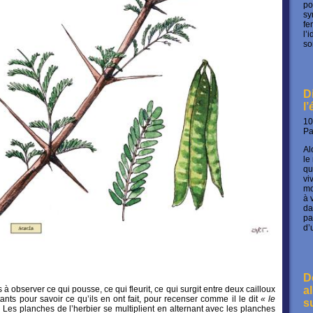
po
sy
fe
l’
so
D
l
10
P
Al
le
qu
vi
mo
à 
da
pa
d’
D
s à observer ce qui pousse, ce qui fleurit, ce qui surgit entre deux cailloux
a
nts pour savoir ce qu’ils en ont fait, pour recenser comme il le dit
« le
s
. Les planches de l’herbier se multiplient en alternant avec les planches