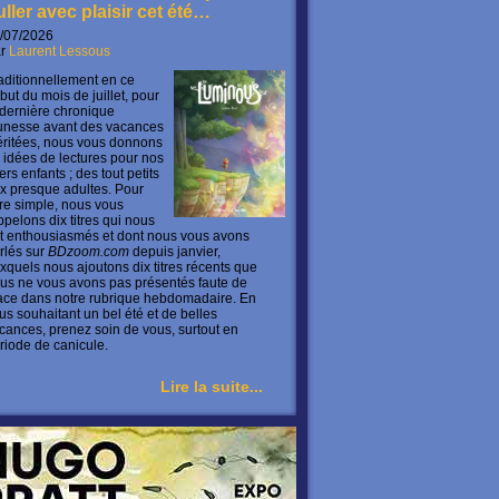
uller avec plaisir cet été…
/07/2026
ar
Laurent Lessous
aditionnellement en ce
but du mois de juillet, pour
 dernière chronique
unesse avant des vacances
ritées, nous vous donnons
 idées de lectures pour nos
ers enfants ; des tout petits
x presque adultes. Pour
ire simple, nous vous
ppelons dix titres qui nous
t enthousiasmés et dont nous vous avons
rlés sur
BDzoom.com
depuis janvier,
xquels nous ajoutons dix titres récents que
us ne vous avons pas présentés faute de
ace dans notre rubrique hebdomadaire. En
us souhaitant un bel été et de belles
cances, prenez soin de vous, surtout en
riode de canicule.
Lire la suite...