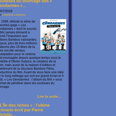
oulisses du tournage des «
endarmes »…
/07/2026
ar
Laurent Lessous
 1998, débute la série de
anches-gags « Les
ndarmes » dont le succès
blic jamais démenti a
nné l’impulsion aux
itions Bamboo naissantes.
puis, plus de trois millions
albums des 18 titres de la
rie ont été vendus.
adaptation pour le cinéma
ait envisagée depuis quelque temps sous le
ntrôle d’Olivier Sulpice, le créateur de la
rie, mais aussi de la maison d’édition et
intenant de la structure Bamboo Films,
oductrice du film. Avant de vous faire une idée
r le long métrage qui sort sur grand écran le 5
ût, « Les Gendarmes : l’album du film » vous
rmet de pénétrer dans les coulisses du
urnage.
Lire la suite...
L’Île des riches » : l’ultime
cénario écrit par Pierre
hristin…