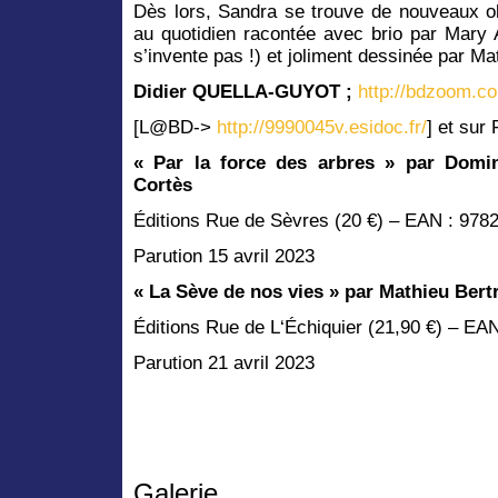
Dès lors, Sandra se trouve de nouveaux ob
au quotidien racontée avec brio par Mary 
s’invente pas !) et joliment dessinée par Ma
Didier QUELLA-GUYOT ;
http://bdzoom.c
[L@BD->
http://9990045v.esidoc.fr/
] et sur
« Par la force des arbres » par Dom
Cortès
Éditions Rue de Sèvres (20 €) – EAN : 97
Parution 15 avril 2023
« La Sève de nos vies » par Mathieu Ber
Éditions Rue de L‘Échiquier (21,90 €) – E
Parution 21 avril 2023
Galerie