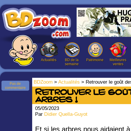
Actualités
BD de la
Patrimoine
Meilleures
semaine
ventes
BDZoom
>
Actualités
> Retrouver le goût de
Pas de
commentaire
Retrouver le goû
arbres !
05/05/2023
Par
Didier Quella-Guyot
Et si les arbres nous aidaient à