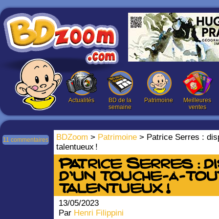
Actualités
BD de la
Patrimoine
Meilleures
semaine
ventes
BDZoom
>
Patrimoine
> Patrice Serres : dis
11 commentaires
talentueux !
Patrice Serres : d
d’un touche-à-tou
talentueux !
13/05/2023
Par
Henri Filippini