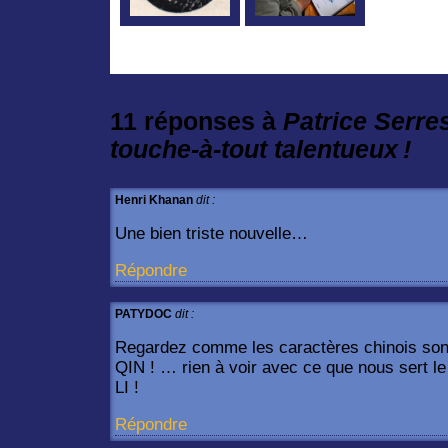
11 réponses à
Patrice Serres
touche-à-tout talentueux !
Henri Khanan
dit :
Une bien triste nouvelle…
Répondre
PATYDOC
dit :
Regardez comme les caractères chinois sont
QIN ! … rien à voir avec ce que nous sert l
LI !
Répondre