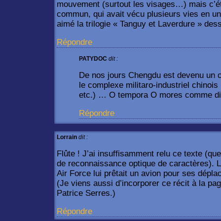
mouvement (surtout les visages…) mais c’é
commun, qui avait vécu plusieurs vies en un
aimé la trilogie « Tanguy et Laverdure » dessi
Répondre
PATYDOC
dit :
De nos jours Chengdu est devenu un ce
le complexe militaro-industriel chinois
etc.) … O tempora O mores comme dira
Répondre
Lorrain
dit :
Flûte ! J’ai insuffisamment relu ce texte (que
de reconnaissance optique de caractères). Li
Air Force lui prêtait un avion pour ses dépla
(Je viens aussi d’incorporer ce récit à la p
Patrice Serres.)
Répondre