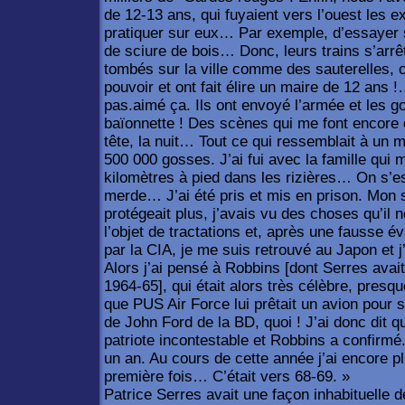
de 12-13 ans, qui fuyaient vers l’ouest les 
pratiquer sur eux… Par exemple, d’essayer s
de sciure de bois… Donc, leurs trains s’arrêt
tombés sur la ville comme des sauterelles, ch
pouvoir et ont fait élire un maire de 12 ans 
pas.aimé ça. Ils ont envoyé l’armée et les g
baïonnette ! Des scènes qui me font encore 
tête, la nuit… Tout ce qui ressemblait à u
500 000 gosses. J’ai fui avec la famille qui 
kilomètres à pied dans les rizières… On s’
merde… J’ai été pris et mis en prison. Mon s
protégeait plus, j’avais vu des choses qu’il ne 
l’objet de tractations et, après une fausse év
par la CIA, je me suis retrouvé au Japon et 
Alors j’ai pensé à Robbins [dont Serres avait
1964-65], qui était alors très célèbre, presqu
que PUS Air Force lui prêtait un avion pour
de John Ford de la BD, quoi ! J’ai donc dit qu
patriote incontestable et Robbins a confirmé
un an. Au cours de cette année j’ai encore pl
première fois… C’était vers 68-69. »
Patrice Serres avait une façon inhabituelle 