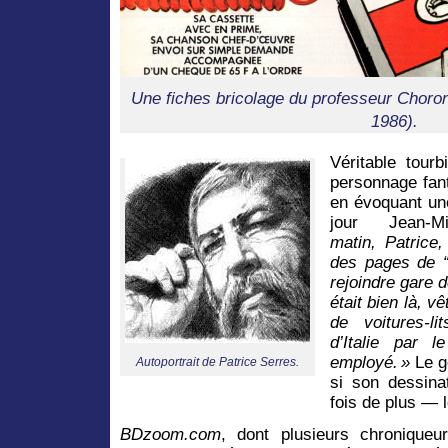
Une fiches bricolage du professeur Choron,
1986).
Véritable tourb
personnage fant
en évoquant un
jour Jean-
matin, Patrice,
des pages de 
rejoindre gare de
était bien là, 
de voitures-lit
d’Italie par l
employé. »
Le g
Autoportrait de Patrice Serres.
si son dessina
fois de plus —
BDzoom.com
, dont plusieurs chroniqueur