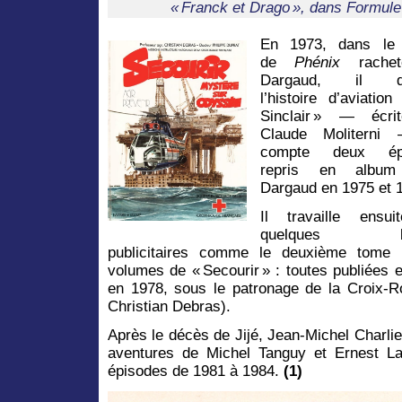
« Franck et Drago », dans Formule
En 1973, dans le
de
Phénix
rache
Dargaud, il de
l’histoire d’aviation
Sinclair » — écri
Claude Moliterni
compte deux épi
repris en album
Dargaud en 1975 et 
Il travaille ensui
quelques ba
publicitaires comme le deuxième tome
volumes de « Secourir » : toutes publiée
en 1978, sous le patronage de la Croix-R
Christian Debras).
Après le décès de Jijé, Jean-Michel Charlie
aventures de Michel Tanguy et Ernest Lave
épisodes de 1981 à 1984.
(1)