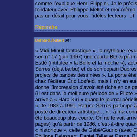
comme l’explique Henri Filippini. Je le préci
fondateur,avec Philippe Mellot et moi-même
pas un détail pour vous, fidèles lecteurs. LT
Répondre
Bernard Joubert
dit :
« Midi-Minuit fantastique », la mythique rev
son n° 17 (juin 1967) une courte BD expérim
Esdé (intitulée « la Belle et la moche »), 
Serres (déjà barbu) et de son copain Ducros
projets de bandes dessinées ». La porte éta
chez l’éditeur Éric Losfeld, mais il n’y en eu
donne l’impression d’avoir été riche en ce 
(Il est dans la meilleure période de « Pilote » 
arrive à « Hara-Kiri » quand le journal péricl
« De 1983 à 1991, Patrice Serres participe à
poste de directeur artistique… » : à ma conn
été beaucoup plus courte. On ne le voit arriv
pages) qu’à partir de 1986, c’est-à-dire quan
« historique », celle de Gébé/Gourio (avec C
Philippe Delessert, Daniel Tallet et Pascal 