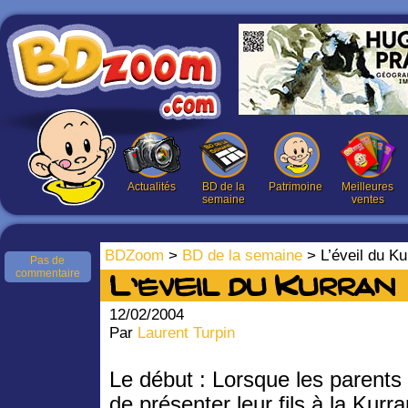
Actualités
BD de la
Patrimoine
Meilleures
semaine
ventes
BDZoom
>
BD de la semaine
> L’éveil du Ku
Pas de
commentaire
L’éveil du Kurran
12/02/2004
Par
Laurent Turpin
Le début : Lorsque les parents
de présenter leur fils à la Kurra