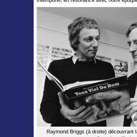
intemporel, en résonance avec notre époqu
Raymond Briggs (à droite) découvrant l