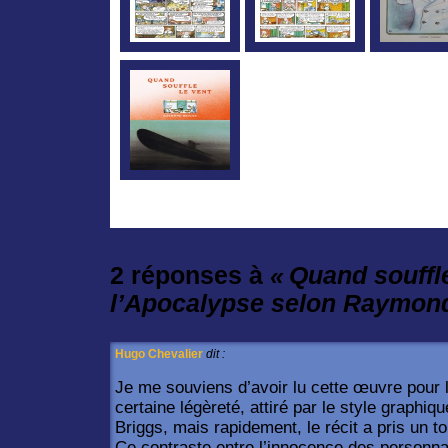
2 réponses à
« Quand souffle
l’Apocalypse selon Raymon
Hugo Chevalier
dit :
Je me souviens d’avoir lu cette œuvre pour 
certaine légèreté, attiré par le style graphi
Briggs, mais rapidement, le récit a pris un 
Ce contraste entre l’innocence des personna