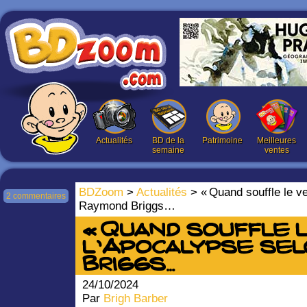
Actualités
BD de la
Patrimoine
Meilleures
semaine
ventes
BDZoom
>
Actualités
> « Quand souffle le ve
2 commentaires
Raymond Briggs…
« Quand souffle le
l’Apocalypse sel
Briggs…
24/10/2024
Par
Brigh Barber