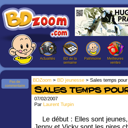
Actualités
BD de la
Patrimoine
Meilleures
semaine
ventes
BDZoom
>
BD jeunesse
> Sales temps pour
Pas de
commentaire
Sales temps pour
07/02/2007
Par
Laurent Turpin
Le début : Elles sont jeunes,
Jenny et Vicky sont les pires ch