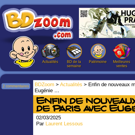
Actualités
BD de la
Patrimoine
Meilleures
semaine
ventes
BDZoom
>
Actualités
> Enfin de nouveaux m
2 commentaires
Eugénie …
Enfin de nouveau
de Paris avec Eugé
02/03/2025
Par
Laurent Lessous