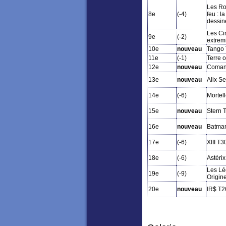
Les R
8e
(-4)
feu : l
dessin
Les Ci
9e
(-2)
extrem
10e
nouveau
Tango
11e
(-1)
Terre 
12e
nouveau
Comanc
13e
nouveau
Alix S
14e
(-6)
Mortel
15e
nouveau
Stern 
16e
nouveau
Batman
17e
(-6)
XIII T3
18e
(-6)
Astéri
Les Lé
19e
(-9)
Origin
20e
nouveau
IR$ T2