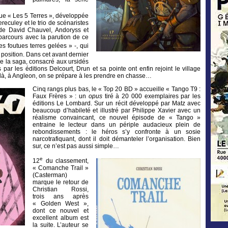
e « Les 5 Terres », développée
reculey et le trio de scénaristes
de David Chauvel, Andoryss et
parcours avec la parution de ce
es foutues terres gelées » -, qui
position. Dans cet avant dernier
de la saga, consacré aux ursidés
 par les éditions Delcourt, Drun et sa pointe ont enfin rejoint le village
de là, à Angleon, on se prépare à les prendre en chasse…
Cinq rangs plus bas, le « Top 20 BD » accueille « Tango T9 :
Faux Frères » : un
opus
tiré à 20 000 exemplaires par les
éditions Le Lombard. Sur un récit développé par Matz avec
beaucoup d’habileté et illustré par Philippe Xavier avec un
réalisme convaincant, ce nouvel épisode de « Tango »
entraine le lecteur dans un périple audacieux plein de
rebondissements : le héros s’y confronte à un sosie
narcotrafiquant, dont il doit démanteler l’organisation. Bien
sur, ce n’est pas aussi simple…
e
12
du classement,
« Comanche Trail »
(Casterman)
marque le retour de
Christian Rossi,
trois ans après
« Golden West »,
dont ce nouvel et
excellent album est
la suite. L’auteur se