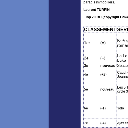
paradis immobiliers.
Laurent TURPIN
Top 20 BD (copyright GfK/
CLASSEMENT
SÉR
K-Pop
1er
(=)
roman
La Lo
2e
(=)
Luke
3e
nouveau
Space
Caucho
4e
(+2)
Jeanne
Les 5 
5e
nouveau
cycle 3
6e
(-1)
Yolo
7e
(-4)
Ajax e