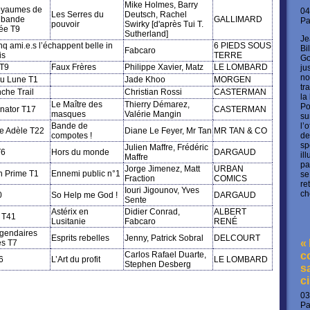
Mike Holmes, Barry
oyaumes de
04
Les Serres du
Deutsch, Rachel
a bande
GALLIMARD
P
pouvoir
Swirky [d'après Tui T.
ée T9
Sutherland]
Je
nq ami.e.s l’échappent belle in
6 PIEDS SOUS
Bi
Fabcaro
is
TERRE
Go
 T9
Faux Frères
Philippe Xavier, Matz
LE LOMBARD
ju
no
ou Lune T1
Jade Khoo
MORGEN
tr
he Trail
Christian Rossi
CASTERMAN
la
Le Maître des
Thierry Démarez,
Po
enator T17
CASTERMAN
masques
Valérie Mangin
su
Bande de
l’
le Adèle T22
Diane Le Feyer, Mr Tan
MR TAN & CO
compotes !
de
sp
Julien Maffre, Frédéric
T6
Hors du monde
DARGAUD
il
Maffre
pa
Jorge Jimenez, Matt
URBAN
 Prime T1
Ennemi public n°1
se
Fraction
COMICS
re
Iouri Jigounov, Yves
ch
0
So Help me God !
DARGAUD
Sente
Astérix en
Didier Conrad,
ALBERT
x T41
Lusitanie
Fabcaro
RENÉ
gendaires
Esprits rebelles
Jenny, Patrick Sobral
DELCOURT
«
es T7
Carlos Rafael Duarte,
c
6
L’Art du profit
LE LOMBARD
Stephen Desberg
s
c
03
P