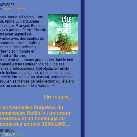
/07/2026
ar
Henri Filippini
an-Claude Mézières, Enki
lal, André Juillard, Annie
etzinger, François Boucq…
squ’à présent Pierre Christin
us avait habitués à
availler avec des maîtres de
 bande dessinée réaliste.
ur cet ultime scénario, il
rprend son monde en
offrant à Titwane,
ssinateur de romans graphiques dont le trait
ontané est très différent de celui de ses
lustres prédécesseurs. Cet obstacle franchi
r le lecteur nostalgique, « L’Île des riches »
 révèle être un album plaisant, permettant de
trouver les thèmes de prédilection qui étaient
ers au cocréateur de « Valérian ».
Lire la suite...
 Les Nouvelles Enquêtes du
ommissaire Raffini » : un retour
avoureux et un hommage au
inéma des années 1950-1960…
/07/2026
ar
Gilles Ratier