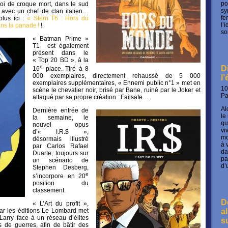
po
oi de croque mort, dans le sud
sy
te avec un chef de clan italien…
fe
plus ici :
« Stern T6 : Hors du
l’
ns la panade !
!
so
« Batman Prime »
T1 est également
présent dans le
« Top 20 BD », à la
e
D
16
place. Tiré à 8
000 exemplaires, directement rehaussé de 5 000
l
exemplaires supplémentaires, « Ennemi public n°1 » met en
10
scène le chevalier noir, brisé par Bane, ruiné par le Joker et
P
attaqué par sa propre création : Failsafe…
Al
Dernière entrée de
le
la semaine, le
qu
nouvel opus
vi
d’« I.R.$ »,
mo
désormais illustré
à 
par Carlos Rafael
da
Duarte, toujours sur
pa
un scénario de
d’
Stephen Desberg,
e
s’incorpore en 20
position du
classement.
D
« L’Art du profit »,
par les éditions Le Lombard met
a
Larry face à un réseau d’élites
s
s de guerres, afin de bâtir des