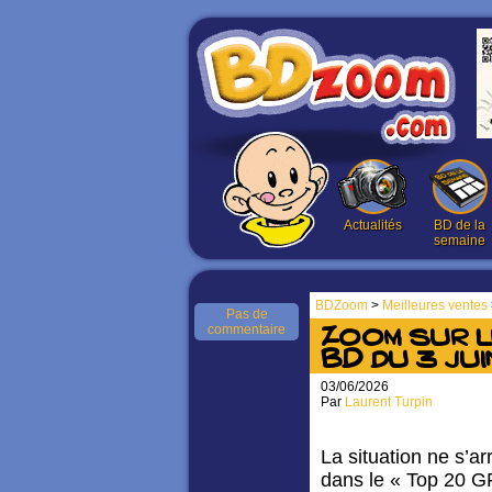
Actualités
BD de la
semaine
BDZoom
>
Meilleures ventes
Pas de
commentaire
Zoom sur 
BD du 3 ju
03/06/2026
Par
Laurent Turpin
La situation ne s’a
dans le « Top 20 G