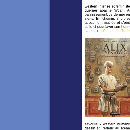
western intense et féminist
guerrier apache Woan. A
bannissement, ce dernier rep
siens. En chemin, il cro
atrocement mutilée et s’em
celle-ci pour laver son honn
l’auteur) :
« Comanche Trail » 
savoureux western humanist
dessin et Frédéric au scéna