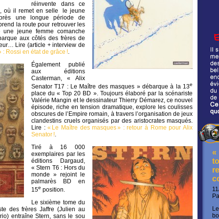
réinvente dans ce
e, où il remet en selle le jeune
près une longue période de
rend la route pour retrouver les
ise une jeune femme comanche
barque aux côtés des frères de
eur… Lire (article + interview de
: Rossi en état de grâce !
.
Également publié
aux éditions
Casterman, « Alix
e
Senator T17 : Le Maître des masques » débarque à la 13
place du « Top 20 BD ». Toujours élaboré par la scénariste
Valérie Mangin et le dessinateur Thierry Démarez, ce nouvel
épisode, riche en tension dramatique, explore les coulisses
obscures de l’Empire romain, à travers l’organisation de jeux
clandestins cruels organisés par des aristocrates masqués.
Lire :
« Le Maître des masques » : retour à Rome pour Alix
Senator !
.
Tiré à 16 000
«
exemplaires par les
t
éditions Dargaud,
« Stern T6 : Hors du
re
monde » rejoint le
c
palmarès BD en
e
11
15
position.
P
Le sixième tome du
Le
e des frères Jaffre (Julien au
bo
rio) entraîne Stern, sans le sou