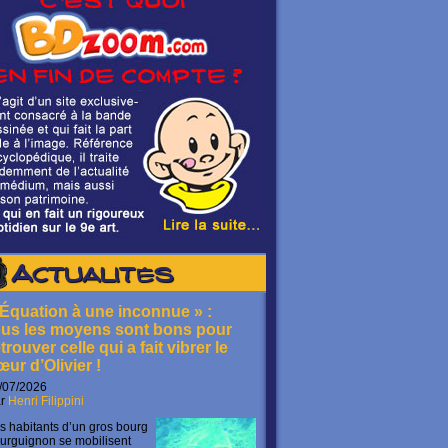
Actualités
 Équation à une inconnue » :
ous les moyens sont bons pour
trouver celle qui a fait vibrer le
œur d’Olivier !
/07/2026
ar
Henri Filippini
s habitants d’un gros bourg
urguignon se mobilisent