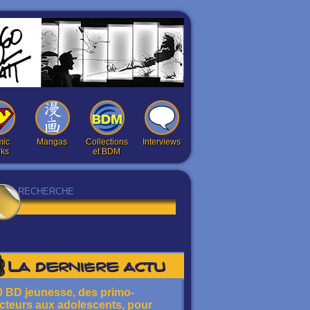
ic
Mangas
Collections
Interviews
ks
et BDM
La dernière actu
0 BD jeunesse, des primo-
ecteurs aux adolescents, pour