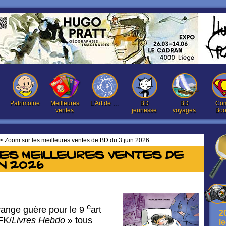
Patrimoine
Meilleures
L’Art de …
BD
BD
Com
ventes
jeunesse
voyages
Boo
> Zoom sur les meilleures ventes de BD du 3 juin 2026
les meilleures ventes de
in 2026
e
rrange guère pour le 9
art
2
FK/
Livres Hebdo
» tous
l