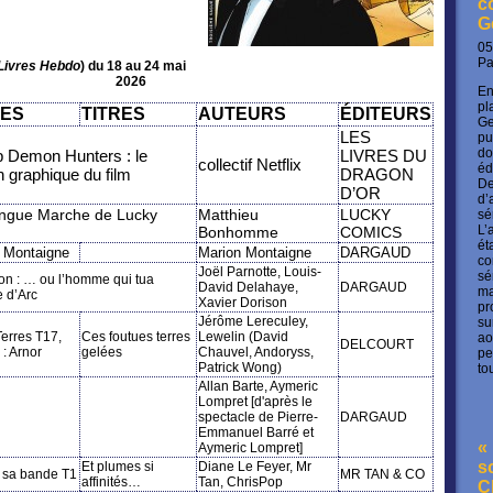
c
G
05
P
Livres Hebdo
) du 18 au 24 mai
2026
En
pl
IES
TITRES
AUTEURS
ÉDITEURS
Ge
LES
pu
do
 Demon Hunters : le
LIVRES DU
collectif Netflix
éd
 graphique du film
DRAGON
De
D’OR
d’
ngue Marche de Lucky
Matthieu
LUCKY
sé
L’
Bonhomme
COMICS
ét
 Montaigne
Marion Montaigne
DARGAUD
co
Joël Parnotte, Louis-
sé
n : … ou l’homme qui tua
David Delahaye,
DARGAUD
ma
 d’Arc
Xavier Dorison
pr
Jérôme Lereculey,
su
Terres T17,
Ces foutues terres
Lewelin (David
ao
DELCOURT
 : Arnor
gelées
Chauvel, Andoryss,
pe
Patrick Wong)
to
Allan Barte, Aymeric
Lompret [d'après le
spectacle de Pierre-
DARGAUD
Emmanuel Barré et
« 
Aymeric Lompret]
s
Et plumes si
Diane Le Feyer, Mr
t sa bande T1
MR TAN & CO
affinités…
Tan, ChrisPop
C