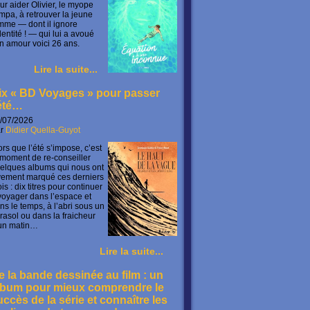
ur aider Olivier, le myope
mpa, à retrouver la jeune
mme — dont il ignore
identité ! — qui lui a avoué
n amour voici 26 ans.
Lire la suite...
ix « BD Voyages » pour passer
’été…
/07/2026
ar
Didier Quella-Guyot
ors que l’été s’impose, c’est
 moment de re-conseiller
elques albums qui nous ont
vement marqué ces derniers
is : dix titres pour continuer
voyager dans l’espace et
ns le temps, à l’abri sous un
rasol ou dans la fraicheur
un matin…
Lire la suite...
e la bande dessinée au film : un
lbum pour mieux comprendre le
uccès de la série et connaître les