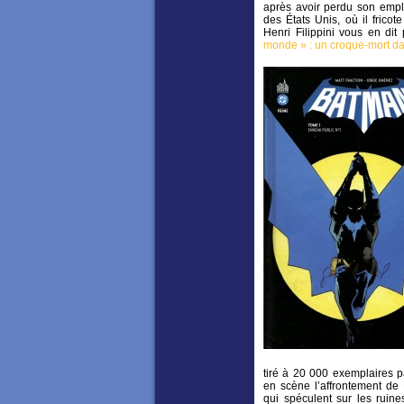
après avoir perdu son empl
des États Unis, où il frico
Henri Filippini vous en dit 
monde » : un croque-mort da
tiré à 20 000 exemplaires 
en scène l’affrontement de 
qui spéculent sur les ruine