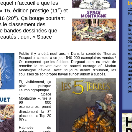
equel n’accueille que les
b
e
12
T5, édition prestige (11
) et
P
e
16 (20
). Ça bouge pourtant
Tr
 le classement des
dé
la
de bandes dessinées que
je
veautés : dont « Space
mé
20
ch
au
Publié il y a déjà neuf ans, « Dans la combi de Thomas
fa
Pesquet » cumule à ce jour 540 000 exemplaires vendus !
ra
On comprend que les éditions Dargaud aient eu envie de
on
remettre le couvert avec ce nouvel ouvrage où Marion
pa
Montaigne dévoile, avec toujours autant d’humour, les
au
coulisses de son propre travail sur cet album à succès.
no
pl
Et, visiblement, ça
vo
plait puisque
va
l’autobiographique
pé
« Space
Montaigne », tiré à
90 000
exemplaires, prend
e
directement la 3
place du « Top 20
BD ».
Habituée du
palmarès, la série