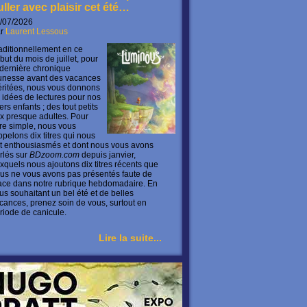
uller avec plaisir cet été…
/07/2026
ar
Laurent Lessous
aditionnellement en ce
but du mois de juillet, pour
 dernière chronique
unesse avant des vacances
ritées, nous vous donnons
 idées de lectures pour nos
ers enfants ; des tout petits
x presque adultes. Pour
ire simple, nous vous
ppelons dix titres qui nous
t enthousiasmés et dont nous vous avons
rlés sur
BDzoom.com
depuis janvier,
xquels nous ajoutons dix titres récents que
us ne vous avons pas présentés faute de
ace dans notre rubrique hebdomadaire. En
us souhaitant un bel été et de belles
cances, prenez soin de vous, surtout en
riode de canicule.
Lire la suite...