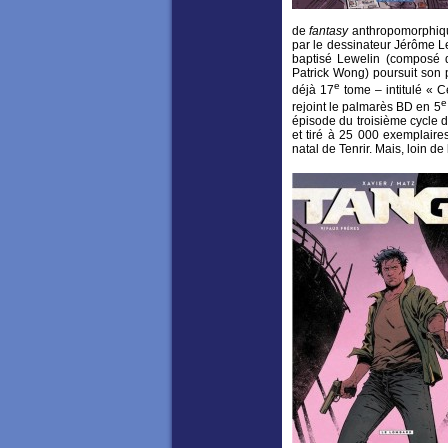
de
fantasy
anthropomorphiqu
par le dessinateur Jérôme Le
baptisé Lewelin (composé 
Patrick Wong) poursuit son 
e
déjà 17
tome – intitulé « C
e
rejoint le palmarès BD en 5
épisode du troisième cycle 
et tiré à 25 000 exemplaires
natal de Tenrir. Mais, loin 