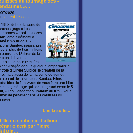
oulisses du tournage des «
endarmes »…
/07/2026
ar
Laurent Lessous
 1998, débute la série de
anches-gags « Les
ndarmes » dont le succès
blic jamais démenti a
nné l’impulsion aux
itions Bamboo naissantes.
puis, plus de trois millions
albums des 18 titres de la
rie ont été vendus.
adaptation pour le cinéma
ait envisagée depuis quelque temps sous le
ntrôle d’Olivier Sulpice, le créateur de la
rie, mais aussi de la maison d’édition et
intenant de la structure Bamboo Films,
oductrice du film. Avant de vous faire une idée
r le long métrage qui sort sur grand écran le 5
ût, « Les Gendarmes : l’album du film » vous
rmet de pénétrer dans les coulisses du
urnage.
Lire la suite...
L’Île des riches » : l’ultime
cénario écrit par Pierre
hristin…