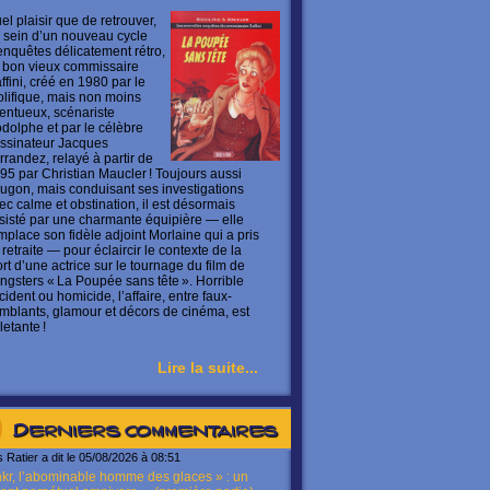
el plaisir que de retrouver,
 sein d’un nouveau cycle
enquêtes délicatement rétro,
 bon vieux commissaire
ffini, créé en 1980 par le
olifique, mais non moins
lentueux, scénariste
dolphe et par le célèbre
ssinateur Jacques
rrandez, relayé à partir de
95 par Christian Maucler ! Toujours aussi
ugon, mais conduisant ses investigations
ec calme et obstination, il est désormais
sisté par une charmante équipière — elle
mplace son fidèle adjoint Morlaine qui a pris
 retraite — pour éclaircir le contexte de la
rt d’une actrice sur le tournage du film de
ngsters « La Poupée sans tête ». Horrible
cident ou homicide, l’affaire, entre faux-
mblants, glamour et décors de cinéma, est
letante !
Lire la suite...
Derniers commentaires
s Ratier a dit le 05/08/2026 à 08:51
kr, l’abominable homme des glaces » : un