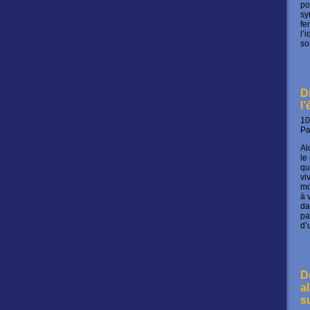
po
sy
fe
l’
so
D
l
10
P
Al
le
qu
vi
mo
à 
da
pa
d’
D
a
s