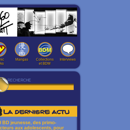
ic
Mangas
Collections
Interviews
ks
et BDM
La dernière actu
0 BD jeunesse, des primo-
ecteurs aux adolescents, pour