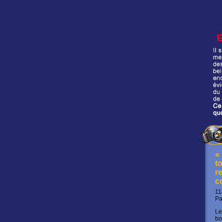
«
t
re
c
11
P
Le
bo