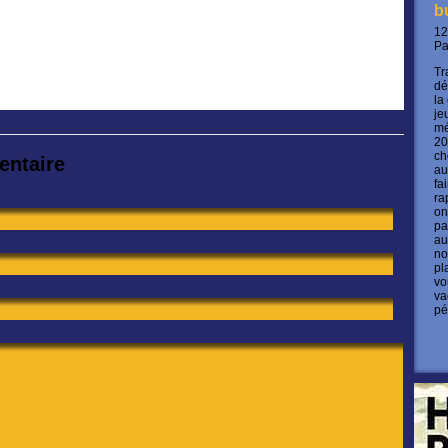
b
12
P
Tr
dé
la
je
mé
20
ch
entaire
au
fa
ra
on
pa
au
no
pl
vo
va
pé