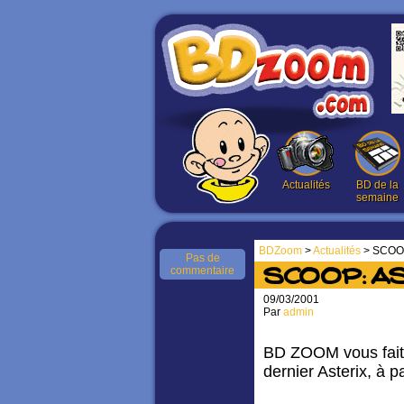
Actualités
BD de la
semaine
BDZoom
>
Actualités
> SCOOP
Pas de
commentaire
SCOOP: AS
09/03/2001
Par
admin
BD ZOOM vous fait 
dernier Asterix, à 