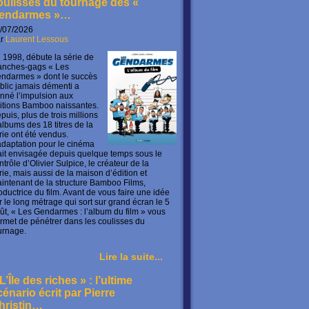
oulisses du tournage des «
endarmes »…
/07/2026
ar
Laurent Lessous
 1998, débute la série de
anches-gags « Les
ndarmes » dont le succès
blic jamais démenti a
nné l’impulsion aux
itions Bamboo naissantes.
puis, plus de trois millions
albums des 18 titres de la
rie ont été vendus.
adaptation pour le cinéma
ait envisagée depuis quelque temps sous le
ntrôle d’Olivier Sulpice, le créateur de la
rie, mais aussi de la maison d’édition et
intenant de la structure Bamboo Films,
oductrice du film. Avant de vous faire une idée
r le long métrage qui sort sur grand écran le 5
ût, « Les Gendarmes : l’album du film » vous
rmet de pénétrer dans les coulisses du
urnage.
Lire la suite...
L’Île des riches » : l’ultime
cénario écrit par Pierre
hristin…