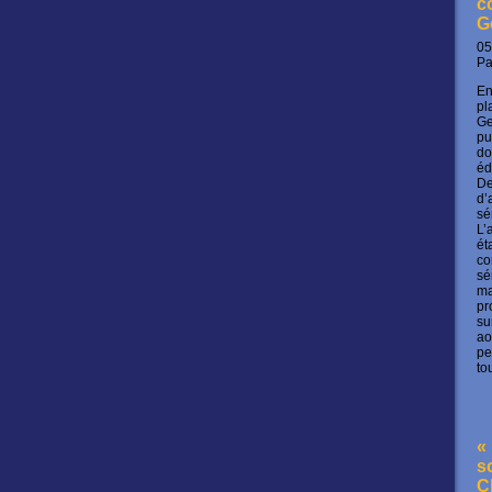
c
G
05
P
En
pl
Ge
pu
do
éd
De
d’
sé
L’
ét
co
sé
ma
pr
su
ao
pe
to
« 
s
C