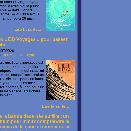
ur aider Olivier, le myope
mpa, à retrouver la jeune
mme — dont il ignore
identité ! — qui lui a avoué
n amour voici 26 ans.
Lire la suite...
ix « BD Voyages » pour passer
’été…
/07/2026
ar
Didier Quella-Guyot
ors que l’été s’impose, c’est
 moment de re-conseiller
elques albums qui nous ont
vement marqué ces derniers
is : dix titres pour continuer
voyager dans l’espace et
ns le temps, à l’abri sous un
rasol ou dans la fraicheur
un matin…
Lire la suite...
e la bande dessinée au film : un
lbum pour mieux comprendre le
uccès de la série et connaître les