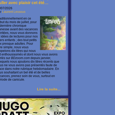
uller avec plaisir cet été…
/07/2026
ar
Laurent Lessous
aditionnellement en ce
but du mois de juillet, pour
 dernière chronique
unesse avant des vacances
ritées, nous vous donnons
 idées de lectures pour nos
ers enfants ; des tout petits
x presque adultes. Pour
ire simple, nous vous
ppelons dix titres qui nous
t enthousiasmés et dont nous vous avons
rlés sur
BDzoom.com
depuis janvier,
xquels nous ajoutons dix titres récents que
us ne vous avons pas présentés faute de
ace dans notre rubrique hebdomadaire. En
us souhaitant un bel été et de belles
cances, prenez soin de vous, surtout en
riode de canicule.
Lire la suite...