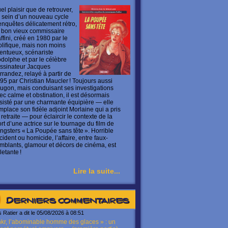
el plaisir que de retrouver,
 sein d’un nouveau cycle
enquêtes délicatement rétro,
 bon vieux commissaire
ffini, créé en 1980 par le
olifique, mais non moins
lentueux, scénariste
dolphe et par le célèbre
ssinateur Jacques
rrandez, relayé à partir de
95 par Christian Maucler ! Toujours aussi
ugon, mais conduisant ses investigations
ec calme et obstination, il est désormais
sisté par une charmante équipière — elle
mplace son fidèle adjoint Morlaine qui a pris
 retraite — pour éclaircir le contexte de la
rt d’une actrice sur le tournage du film de
ngsters « La Poupée sans tête ». Horrible
cident ou homicide, l’affaire, entre faux-
mblants, glamour et décors de cinéma, est
letante !
Lire la suite...
Derniers commentaires
s Ratier a dit le 05/08/2026 à 08:51
kr, l’abominable homme des glaces » : un