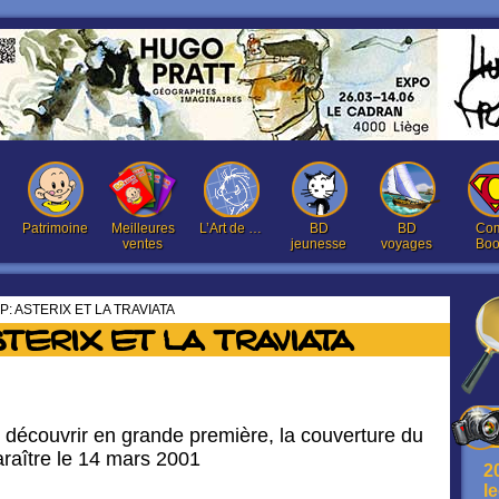
Patrimoine
Meilleures
L’Art de …
BD
BD
Com
ventes
jeunesse
voyages
Boo
: ASTERIX ET LA TRAVIATA
TERIX ET LA TRAVIATA
découvrir en grande première, la couverture du
paraître le 14 mars 2001
2
l