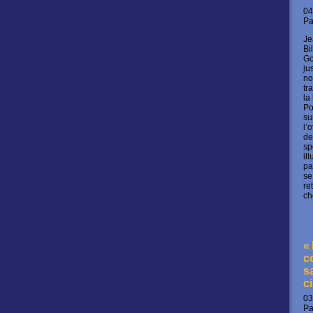
04
P
Je
Bi
Go
ju
no
tr
la
Po
su
l’
de
sp
il
pa
se
re
ch
«
c
s
c
03
P