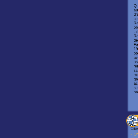
Qu
au
d’
ce
Ra
pr
ta
Ro
de
Fe
19
bo
av
as
re
sa
mo
ga
ac
se
ha
Gille
« On