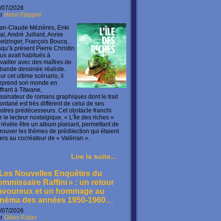
/07/2026
ar
Henri Filippini
an-Claude Mézières, Enki
lal, André Juillard, Annie
etzinger, François Boucq…
squ’à présent Pierre Christin
us avait habitués à
availler avec des maîtres de
 bande dessinée réaliste.
ur cet ultime scénario, il
rprend son monde en
offrant à Titwane,
ssinateur de romans graphiques dont le trait
ontané est très différent de celui de ses
lustres prédécesseurs. Cet obstacle franchi
r le lecteur nostalgique, « L’Île des riches »
 révèle être un album plaisant, permettant de
trouver les thèmes de prédilection qui étaient
ers au cocréateur de « Valérian ».
Lire la suite...
 Les Nouvelles Enquêtes du
ommissaire Raffini » : un retour
avoureux et un hommage au
inéma des années 1950-1960…
/07/2026
ar
Gilles Ratier