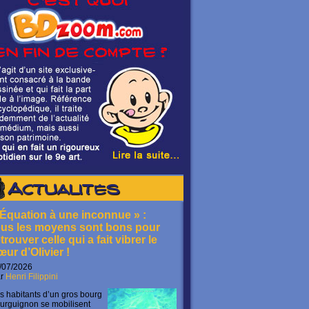
Actualités
 Équation à une inconnue » :
ous les moyens sont bons pour
trouver celle qui a fait vibrer le
œur d’Olivier !
/07/2026
ar
Henri Filippini
s habitants d’un gros bourg
urguignon se mobilisent