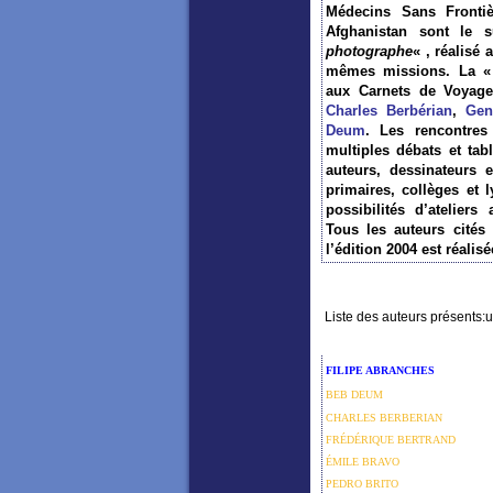
Médecins Sans Frontiè
Afghanistan sont le
photographe
« , réalisé
mêmes missions. La « t
aux Carnets de Voyage
Charles Berbérian
,
Gene
Deum
. Les rencontres
multiples débats et tab
auteurs, dessinateurs e
primaires, collèges et 
possibilités d’ateliers
Tous les auteurs cités 
l’édition 2004 est réalis
Liste des auteurs présents:u
FILIPE ABRANCHES
BEB DEUM
CHARLES BERBERIAN
FRÉDÉRIQUE BERTRAND
ÉMILE BRAVO
PEDRO BRITO