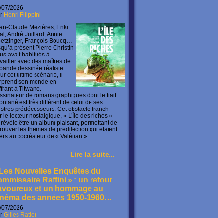
/07/2026
ar
Henri Filippini
an-Claude Mézières, Enki
lal, André Juillard, Annie
etzinger, François Boucq…
squ’à présent Pierre Christin
us avait habitués à
availler avec des maîtres de
 bande dessinée réaliste.
ur cet ultime scénario, il
rprend son monde en
offrant à Titwane,
ssinateur de romans graphiques dont le trait
ontané est très différent de celui de ses
lustres prédécesseurs. Cet obstacle franchi
r le lecteur nostalgique, « L’Île des riches »
 révèle être un album plaisant, permettant de
trouver les thèmes de prédilection qui étaient
ers au cocréateur de « Valérian ».
Lire la suite...
 Les Nouvelles Enquêtes du
ommissaire Raffini » : un retour
avoureux et un hommage au
inéma des années 1950-1960…
/07/2026
ar
Gilles Ratier