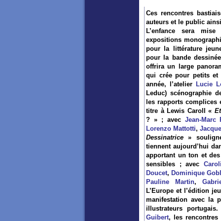
Ces rencontres bastiais
auteurs et le public ains
L’enfance sera mise
expositions monograph
pour la littérature jeu
pour la bande dessinée
offrira un large panora
qui crée pour petits et
année, l’atelier
Lucie 
Leduc) scénographie de
les rapports complices e
titre à Lewis Caroll «
Et
? » ; avec
Jean-Marc 
Lorenzo Mattotti
,
Jacque
Dessinatrice
» souligne
tiennent aujourd’hui da
apportant un ton et des
sensibles ; avec
Carol
Doucet
,
Dominique Gobl
Pauline Martin
,
Gabri
L’Europe et l’édition j
manifestation avec la p
illustrateurs portugais.
Guibert
, les rencontres