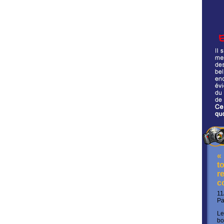
«
t
re
c
11
P
Le
bo