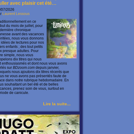
uller avec plaisir cet été…
/07/2026
ar
Laurent Lessous
aditionnellement en ce
but du mois de juillet, pour
 dernière chronique
unesse avant des vacances
ritées, nous vous donnons
 idées de lectures pour nos
ers enfants ; des tout petits
x presque adultes. Pour
ire simple, nous vous
ppelons dix titres qui nous
t enthousiasmés et dont nous vous avons
rlés sur
BDzoom.com
depuis janvier,
xquels nous ajoutons dix titres récents que
us ne vous avons pas présentés faute de
ace dans notre rubrique hebdomadaire. En
us souhaitant un bel été et de belles
cances, prenez soin de vous, surtout en
riode de canicule.
Lire la suite...