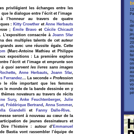
b
es privilégient les échanges entre les
12
i que le dialogue entre l’écrit et l’image
P
 à l’honneur au travers de quatre
Tr
iques :
Kitty Crowther
et
Anne Herbauts
dé
nesse ;
Émile Bravo
et
Cécile Chicault
la
je
. L’exposition consacrée à
Joann Sfar
mé
ma des multiples talents de cet auteur
20
 grands avec une réussite égale. Cette
ch
Lom
(Marc-Antoine Mathieu et Philippe
au
fa
ux expositions : La première explore
ra
ntre l’écrit et l’image et emprunte son
on
 à quoi servent les livres sans images
pa
au
Rochette
,
Anne Herbauts
,
Joann Sfar
,
no
s Ferrandez
… La seconde «
Profession
pl
 le rôle important que les femmes
vo
ns le monde de la bande dessinée en y
va
pé
 thèmes novateurs au travers de récits
ine Sury
,
Anke Feuchtenberger
,
Julie
et
,
Frédérique Bertrand
,
Anna Sommer
,
ella Giandelli
et
Fanny Dalle-Rive
.
eunesse seront à nouveau au cœur de la
articipation de jeunes dessinateurs et
 Dire l’histoire : autour d’
Emmanuel
 de Bastia vont rassembler l’équipe de