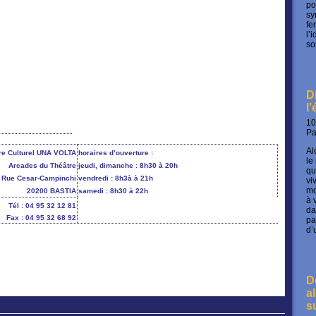
po
sy
fe
l’
so
D
l
10
P
Al
re Culturel UNA VOLTA
horaires d’ouverture :
le
Arcades du Théâtre
jeudi, dimanche : 8h30 à 20h
qu
Rue Cesar-Campinchi
vendredi : 8h3à à 21h
vi
mo
20200 BASTIA
samedi : 8h30 à 22h
à 
Tél : 04 95 32 12 81
da
Fax : 04 95 32 68 92
pa
d’
D
a
s