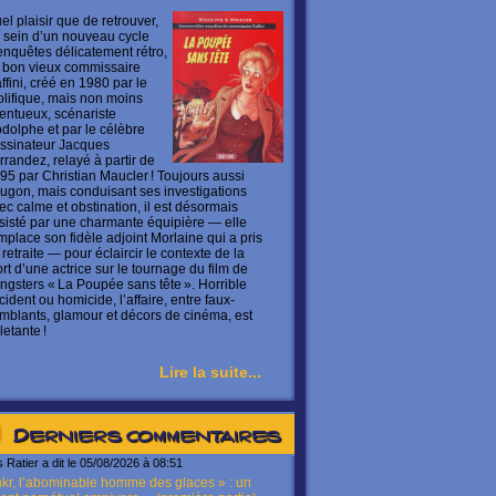
el plaisir que de retrouver,
 sein d’un nouveau cycle
enquêtes délicatement rétro,
 bon vieux commissaire
ffini, créé en 1980 par le
olifique, mais non moins
lentueux, scénariste
dolphe et par le célèbre
ssinateur Jacques
rrandez, relayé à partir de
95 par Christian Maucler ! Toujours aussi
ugon, mais conduisant ses investigations
ec calme et obstination, il est désormais
sisté par une charmante équipière — elle
mplace son fidèle adjoint Morlaine qui a pris
 retraite — pour éclaircir le contexte de la
rt d’une actrice sur le tournage du film de
ngsters « La Poupée sans tête ». Horrible
cident ou homicide, l’affaire, entre faux-
mblants, glamour et décors de cinéma, est
letante !
Lire la suite...
Derniers commentaires
s Ratier a dit le 05/08/2026 à 08:51
kr, l’abominable homme des glaces » : un