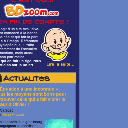
Actualités
 Équation à une inconnue » :
ous les moyens sont bons pour
trouver celle qui a fait vibrer le
œur d’Olivier !
/07/2026
ar
Henri Filippini
s habitants d’un gros bourg
urguignon se mobilisent