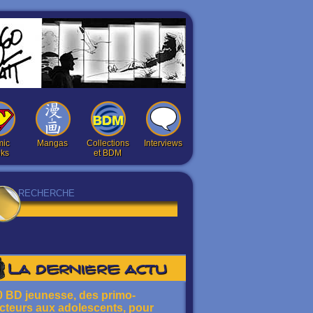
ic
Mangas
Collections
Interviews
ks
et BDM
La dernière actu
0 BD jeunesse, des primo-
ecteurs aux adolescents, pour