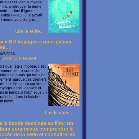
ur aider Olivier, le myope
mpa, à retrouver la jeune
mme — dont il ignore
identité ! — qui lui a avoué
n amour voici 26 ans.
Lire la suite...
ix « BD Voyages » pour passer
’été…
/07/2026
ar
Didier Quella-Guyot
ors que l’été s’impose, c’est
 moment de re-conseiller
elques albums qui nous ont
vement marqué ces derniers
is : dix titres pour continuer
voyager dans l’espace et
ns le temps, à l’abri sous un
rasol ou dans la fraicheur
un matin…
Lire la suite...
e la bande dessinée au film : un
lbum pour mieux comprendre le
uccès de la série et connaître les