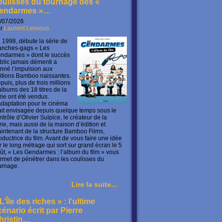
oulisses du tournage des «
endarmes »…
/07/2026
ar
Laurent Lessous
 1998, débute la série de
anches-gags « Les
ndarmes » dont le succès
blic jamais démenti a
nné l’impulsion aux
itions Bamboo naissantes.
puis, plus de trois millions
albums des 18 titres de la
rie ont été vendus.
adaptation pour le cinéma
ait envisagée depuis quelque temps sous le
ntrôle d’Olivier Sulpice, le créateur de la
rie, mais aussi de la maison d’édition et
intenant de la structure Bamboo Films,
oductrice du film. Avant de vous faire une idée
r le long métrage qui sort sur grand écran le 5
ût, « Les Gendarmes : l’album du film » vous
rmet de pénétrer dans les coulisses du
urnage.
Lire la suite...
L’Île des riches » : l’ultime
cénario écrit par Pierre
hristin…