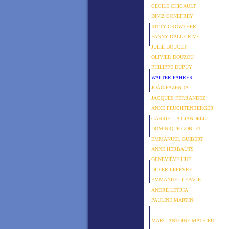
CÉCILE CHICAULT
DINIZ CONEFREY
KITTY CROWTHER
FANNY DALLE-RIVE
JULIE DOUCET
OLIVIER DOUZOU
PHILIPPE DUPUY
WALTER FAHRER
JOÃO FAZENDA
JACQUES FERRANDEZ
ANKE FEUCHTENBERGER
GABRIELLA GIANDELLI
DOMINIQUE GOBLET
EMMANUEL GUIBERT
ANNE HERBAUTS
GENEVIÈVE HÜE
DIDIER LEFÈVRE
EMMANUEL LEPAGE
ANDRÉ LETRIA
PAULINE MARTIN
CHRISTIAN MASSIANI
MARC-ANTOINE MATHIEU