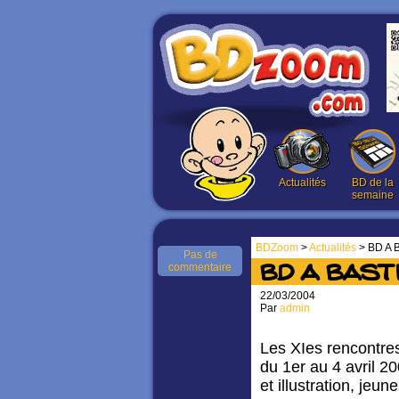
Actualités
BD de la
semaine
BDZoom
>
Actualités
> BD A 
Pas de
commentaire
BD A BAST
22/03/2004
Par
admin
Les XIes rencontre
du 1er au 4 avril 
et illustration, jeu