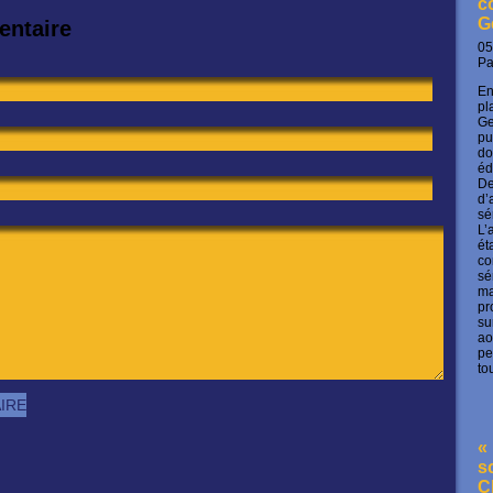
c
G
entaire
05
P
En
pl
Ge
pu
do
éd
De
d’
sé
L’
ét
co
sé
ma
pr
su
ao
pe
to
« 
s
C