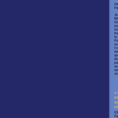
04
P
Je
Bi
Go
ju
no
tr
la
Po
su
l’
de
sp
il
pa
se
re
ch
«
c
s
c
03
P