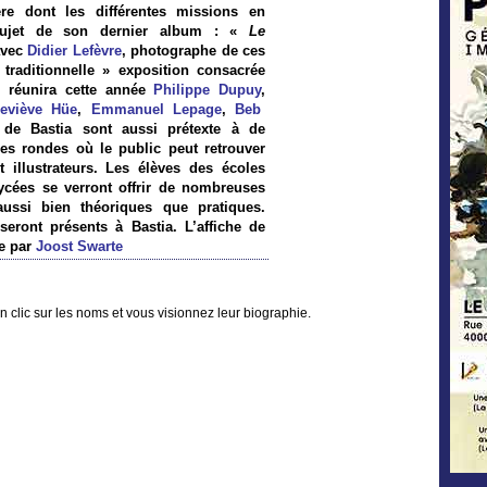
re dont les différentes missions en
 sujet de son dernier album : «
Le
 avec
Didier Lefèvre
, photographe de ces
raditionnelle » exposition consacrée
 réunira cette année
Philippe Dupuy
,
viève Hüe
,
Emmanuel Lepage
,
Beb
 de Bastia sont aussi prétexte à de
les rondes où le public peut retrouver
t illustrateurs. Les élèves des écoles
lycées se verront offrir de nombreuses
 aussi bien théoriques que pratiques.
seront présents à Bastia. L’affiche de
ée par
Joost Swarte
n clic sur les noms et vous visionnez leur biographie.