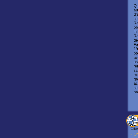
Qu
au
d’
ce
Ra
pr
ta
Ro
de
Fe
19
bo
av
as
re
sa
mo
ga
ac
se
ha
Gille
« On