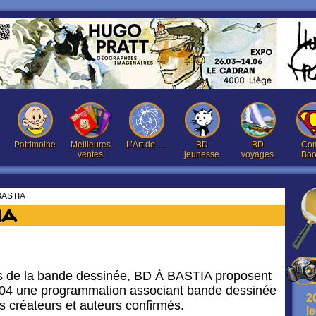
Patrimoine
Meilleures
L’Art de …
BD
BD
Com
ventes
jeunesse
voyages
Boo
BASTIA
IA
s de la bande dessinée, BD À BASTIA proposent
2004 une programmation associant bande dessinée
2
nes créateurs et auteurs confirmés.
l