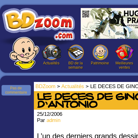
Actualités
BD de la
Patrimoine
Meilleures
semaine
ventes
BDZoom
>
Actualités
> LE DECES DE GIN
Pas de
commentaire
LE DECES DE GIN
D’ANTONIO
25/12/2006
Par
admin
L’un des derniers grands dessin