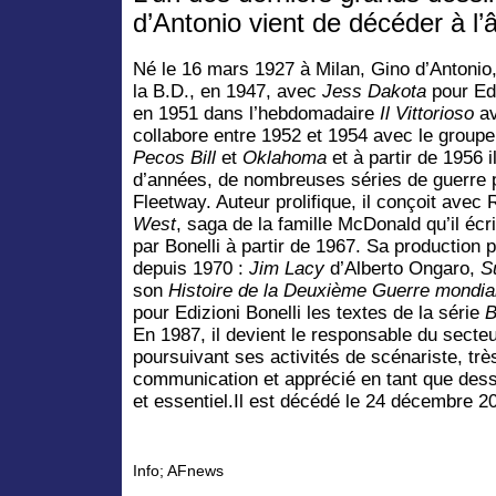
d’Antonio vient de décéder à l’
Né le 16 mars 1927 à Milan, Gino d’Antonio, 
la B.D., en 1947, avec
Jess Dakota
pour Edi
en 1951 dans l’hebdomadaire
Il Vittorioso
a
collabore entre 1952 et 1954 avec le groupe
Pecos Bill
et
Oklahoma
et à partir de 1956 i
d’années, de nombreuses séries de guerre p
Fleetway. Auteur prolifique, il conçoit avec
West
, saga de la famille McDonald qu’il écri
par Bonelli à partir de 1967. Sa production 
depuis 1970 :
Jim Lacy
d’Alberto Ongaro,
S
son
Histoire de la Deuxième Guerre mondia
pour Edizioni Bonelli les textes de la série
B
En 1987, il devient le responsable du secte
poursuivant ses activités de scénariste, trè
communication et apprécié en tant que dess
et essentiel.Il est décédé le 24 décembre 
Info; AFnews