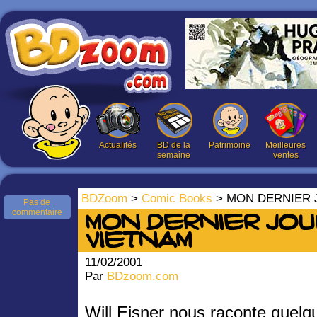
Actualités
BD de la
Patrimoine
Meilleures
semaine
ventes
BDZoom
>
Comic Books
> MON DERNIER 
Pas de
commentaire
MON DERNIER JOU
VIETNAM
11/02/2001
Par
BDzoom.com
Will Eisner nous raconte quelq