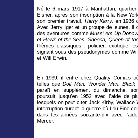
Né le 6 mars 1917 à Manhattan, quartier
Eisner, après son inscription à la New Yor
son premier travail,
Harry Karry,
en 1936 
Avec Jerry Iger et un groupe de jeunes, il 
des aventures comme
Muss
‘
em Up Donova
et
Hawk of the Seas, Sheena, Queen of th
thèmes classiques : policier, exotique, es
signant sous des pseudonymes comme Will
et Will Erwin.
En 1939, il entre chez Quality Comics où 
telles que
Doll Man, Wonder Man, Black
paraît en supplément du dimanche, so
poursuit jusqu’en 1952 avec l’aide de plu
lesquels on peut citer Jack Kirby, Wallac
interruption durant la guerre où Lou Fine con
dans les années soixante-dix avec l’aide
Mercer.