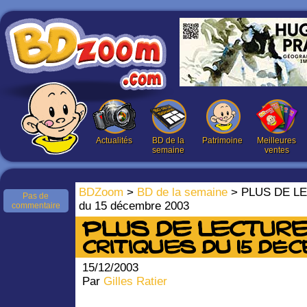
Actualités
BD de la
Patrimoine
Meilleures
semaine
ventes
BDZoom
>
BD de la semaine
> PLUS DE LEC
Pas de
du 15 décembre 2003
commentaire
PLUS DE LECTURES
critiques du 15 dé
15/12/2003
Par
Gilles Ratier