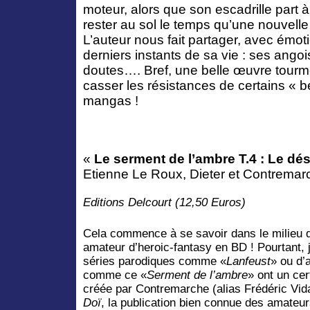
moteur, alors que son escadrille part à 
rester au sol le temps qu’une nouvelle 
L’auteur nous fait partager, avec émotio
derniers instants de sa vie : ses ango
doutes…. Bref, une belle œuvre tourm
casser les résistances de certains « b
mangas !
«
Le serment de l’ambre T.4 : Le dé
Etienne Le Roux, Dieter et Contremar
Editions Delcourt (12,50 Euros)
Cela commence à se savoir dans le milieu 
amateur d’heroic-fantasy en BD ! Pourtant, 
séries parodiques comme «
Lanfeust
» ou d’
comme ce «
Serment de l’ambre
» ont un cer
créée par Contremarche (alias Frédéric Vid
Doï
, la publication bien connue des amateur