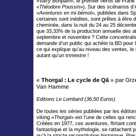
«Valry Bonpain»
, le premier héros de Frank 
«
Théodore Poussin
»). Sur des scénarios d’
«Aventures en mi-bémol»,
publiées dans Sp
certaines sont inédites, sont prêtes à élire 
cheminée, dans la nuit du 24 au 25 décembr
que 33,33% de la production annuelle des a
septembre et novembre ? Cette concentration
demande d’un public qui achète la BD pour l
ce qui explique qu’au niveau des ventes, l
autant qu’un trimestre !
«
Thorgal : Le cycle de Qâ
» par Grz
Van Hamme
Editions Le Lombard (36,50 Euros)
De toutes les séries publiées par les éditi
viking «
Thorgal
» est l’une de celles qui ren
Créées en 1977, ces aventures, flirtant con
fantastique et la mythologie, se rattachent 
qu’à la stricte reconstitution historique. Pr