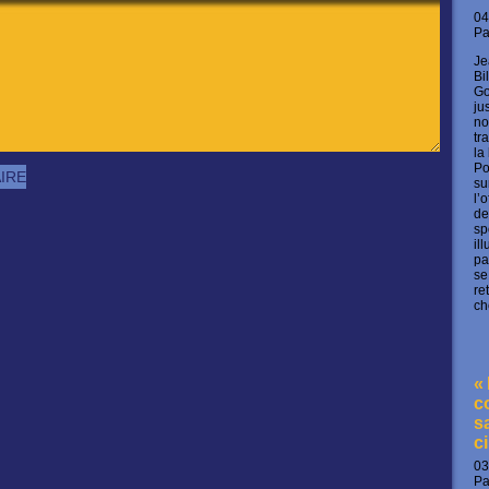
04
P
Je
Bi
Go
ju
no
tr
la
Po
su
l’
de
sp
il
pa
se
re
ch
«
c
s
c
03
P