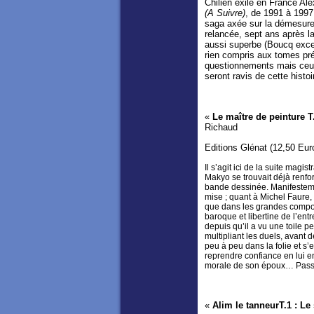
Chilien exilé en France Al
(A Suivre)
, de 1991 à 1997
saga axée sur la démesure 
relancée, sept ans après la
aussi superbe (Boucq excel
rien compris aux tomes pré
questionnements mais ceux 
seront ravis de cette histoi
«
Le maître de peinture T
Richaud
Editions Glénat (12,50 Eur
Il s’agit ici de la suite magi
Makyo se trouvait déjà renfor
bande dessinée. Manifestemen
mise ; quant à Michel Faure, d
que dans les grandes compo
baroque et libertine de l’ent
depuis qu’il a vu une toile 
multipliant les duels, avant
peu à peu dans la folie et s’
reprendre confiance en lui e
morale de son époux… Passi
«
Alim le tanneurT.1 : Le