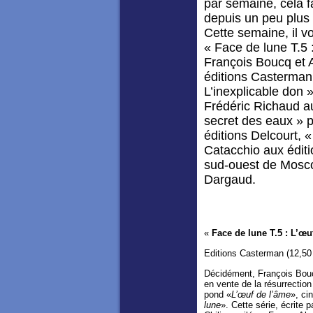
par semaine, cela f
depuis un peu plus d
Cette semaine, il v
« Face de lune T.5 
François Boucq et 
éditions Casterman,
L’inexplicable don 
Frédéric Richaud au
secret des eaux » p
éditions Delcourt, «
Catacchio aux éditi
sud-ouest de Mosco
Dargaud.
«
Face de lune T.5 : L’œ
Editions Casterman (12,50
Décidément, François Boucq
en vente de la résurrection
pond «
L’œuf de l’âme
», ci
lune
». Cette série, écrite 