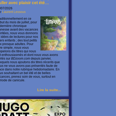
uller avec plaisir cet été…
/07/2026
ar
Laurent Lessous
aditionnellement en ce
but du mois de juillet, pour
 dernière chronique
unesse avant des vacances
ritées, nous vous donnons
 idées de lectures pour nos
ers enfants ; des tout petits
x presque adultes. Pour
ire simple, nous vous
ppelons dix titres qui nous
t enthousiasmés et dont nous vous avons
rlés sur
BDzoom.com
depuis janvier,
xquels nous ajoutons dix titres récents que
us ne vous avons pas présentés faute de
ace dans notre rubrique hebdomadaire. En
us souhaitant un bel été et de belles
cances, prenez soin de vous, surtout en
riode de canicule.
Lire la suite...