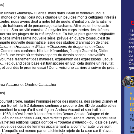
os
)
n univers «fantasy» ! Certes, mais dans «
Alim le tanneur
», nous
monde oriental : cela nous change un peu des monts celtiques infestés
ontre, nous avons droit à notre lot de quête, d’initiation, de fanatisme
es, de trahisons et de personnages attachants. Alim est un hors caste
me. Son activité consiste à recycler les corps inertes des sirènes
r sur les plages de la cité impériale. En fait, la plus grande originalité
de cette intéressante nouvelle série, prévue en quatre tomes, c’est de
nnante nouvelle dessinatrice issue des studios d’animation de chez
Tarzan
», «
Hercule
», «
Witch
», «
Chasseurs de dragons
» et «
Corto
). Comme ces confrères Nicolas Kéramidas, Juanjo Guarnido, Didier
mée à une école où certains
aspects du dessin sont plus travaillés
s volumes, traitement des matières, exploration des expressions jusque
…) et, quand cette base est transposée en BD, cela donne un résultat
t ceci dès le premier essai ! Donc, voici une carrière à suivre de près…
rea Accardi et Onofrio Catacchio
«
ros
)
t
pourrait croire, malgré l’omniprésence des mangas, des séries Disney et
re
 par Bonelli, la BD italienne continue à produire des BD de qualité et les
c
méritent le coup d’œil sont légion. Andrea Accardi et son trait à la
n 1968, il s’est formé à l’académie des Beaux-Arts de Bologne et de
11
u début des années 1990, divers récits pour Granata Press, Marvel Italia,
P
aïf
et les éditions Kappa dont ce «
Progenie d’inferno
» qui date de 1994.
rague, des corps de femmes appartenant à la communauté juive sont
Le
 L’enquête est menée par un alchimiste rejeté de la cour car il n’avait
bo