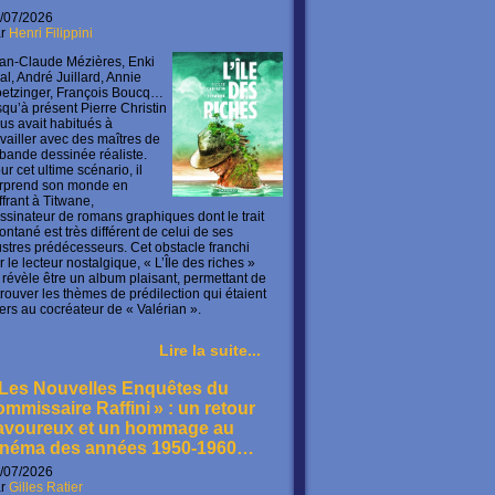
/07/2026
ar
Henri Filippini
an-Claude Mézières, Enki
lal, André Juillard, Annie
etzinger, François Boucq…
squ’à présent Pierre Christin
us avait habitués à
availler avec des maîtres de
 bande dessinée réaliste.
ur cet ultime scénario, il
rprend son monde en
offrant à Titwane,
ssinateur de romans graphiques dont le trait
ontané est très différent de celui de ses
lustres prédécesseurs. Cet obstacle franchi
r le lecteur nostalgique, « L’Île des riches »
 révèle être un album plaisant, permettant de
trouver les thèmes de prédilection qui étaient
ers au cocréateur de « Valérian ».
Lire la suite...
 Les Nouvelles Enquêtes du
ommissaire Raffini » : un retour
avoureux et un hommage au
inéma des années 1950-1960…
/07/2026
ar
Gilles Ratier