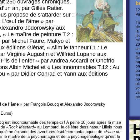
ait 250 ouvrages chroniqués,
b
’un an, par Gilles Ratier.
12
ous propose de s’attarder sur :
P
: L’œuf de l’âme » par
Tr
Alexandro Jodorowsky aux
dé
la
 « Le maître de peinture T.2 :
je
» par Michel Faure, Makyo et
mé
20
x éditions Glénat, « Alim le tanneurT.1 : Le
ch
ar Virginie Augustin et Wilfried Lupano aux
au
fa
 Fils de l’enfer » par Andrea Accardi et Onofrio
ra
ons Albin Michel et « Les innommables T.12 : Au
on
pa
u » par Didier Conrad et Yann aux éditions
au
no
pl
vo
va
pé
uf de l’âme
» par François Boucq et Alexandro Jodorowsky
 Euros)
 est incontournable ces temps-ci ! A peine 10 jours après la mise
 de «
Rock Mastard
» au Lombard, le célèbre dessinateur Lillois nous
nquième épisode des aventures ésotérico-fantastiques de «
Face de
par le maître de la psychomagie et de la psychogénéalogie qu’est le