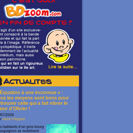
Actualités
 Équation à une inconnue » :
ous les moyens sont bons pour
trouver celle qui a fait vibrer le
œur d’Olivier !
/07/2026
ar
Henri Filippini
s habitants d’un gros bourg
urguignon se mobilisent