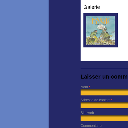
Galerie
Laisser un comm
Nom
*
Adresse de contact
*
Site web
Commentaire