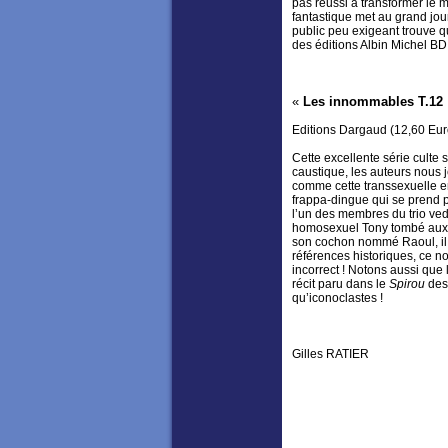
pas réussi à transformer le m
fantastique met au grand jour
public peu exigeant trouve 
des éditions Albin Michel BD
«
Les innommables T.12 
Editions Dargaud (12,60 Eu
Cette excellente série cult
caustique, les auteurs nous
comme cette transsexuelle 
frappa-dingue qui se prend p
l’un des membres du trio vede
homosexuel Tony tombé aux m
son cochon nommé Raoul, il 
références historiques, ce n
incorrect ! Notons aussi que 
récit paru dans le
Spirou
des
qu’iconoclastes !
Gilles RATIER