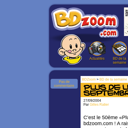
Actualités
BD de la
semaine
BDZoom
>
BD de la semaine
Pas de
commentaire
PLUS DE L
SEPTEMBR
27/09/2004
Par
Gilles Ratier
C’est le 50ème «Plu
bdzoom.com ! A ra