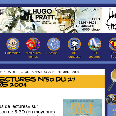
Patrimoine
Meilleures
L’Art de …
BD
BD
Com
ventes
jeunesse
voyages
Boo
> PLUS DE LECTURES N°50 DU 27 SEPTEMBRE 2004
ECTURES N°50 DU 27
E 2004
s de lectures» sur
2
ison de 5 BD (en moyenne)
l