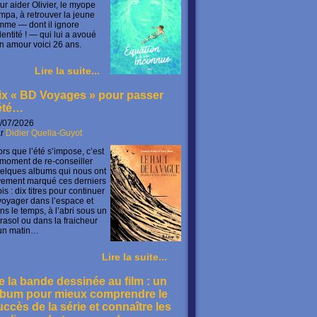
ur aider Olivier, le myope
mpa, à retrouver la jeune
mme — dont il ignore
identité ! — qui lui a avoué
n amour voici 26 ans.
Lire la suite...
ix « BD Voyages » pour passer
’été…
/07/2026
ar
Didier Quella-Guyot
ors que l’été s’impose, c’est
 moment de re-conseiller
elques albums qui nous ont
vement marqué ces derniers
is : dix titres pour continuer
voyager dans l’espace et
ns le temps, à l’abri sous un
rasol ou dans la fraicheur
un matin…
Lire la suite...
e la bande dessinée au film : un
lbum pour mieux comprendre le
uccès de la série et connaître les