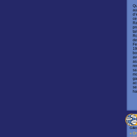
Qu
au
d’
ce
Ra
pr
ta
Ro
de
Fe
19
bo
av
as
re
sa
mo
ga
ac
se
ha
Gille
« On