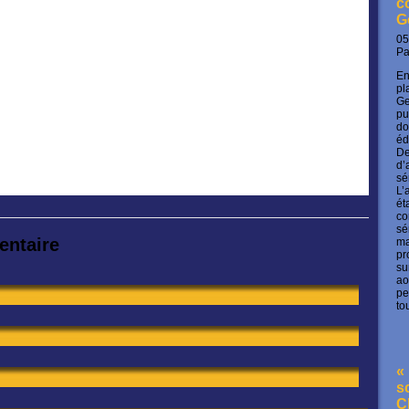
c
G
05
P
En
pl
Ge
pu
do
éd
De
d’
sé
L’
ét
co
sé
entaire
ma
pr
su
ao
pe
to
« 
s
C