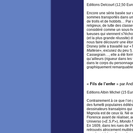
Editions Delcourt (12,50 Eur
Encore une série basée sur u
sommes transportés dans un 
de trolls et de hobbits… Par c
religieux, de lutte des class
considéré comme un sous-hom
tueuses qui viennent s?échoue
(et la plus grande réussite) 
nous faire découvrir une éto
Disney (elle a travaillé sur «
Maltese
», excusez du peu !
Cassegrain…, elle a été for
qu’ailleurs (rigueur dans le
dans le corps du personnage
graphiquement remarquable, e
«
Fils de l’enfer
» par And
Editions Albin Michel (15 Eu
Contrairement à ce que l’on 
des fumetti populaires édités
dessinateurs transalpins qui 
Mignola est de ceux là. Né e
Florence avant de réaliser, a
Universo («
E.S.P.
»),
Mondo N
En 1609, dans les rues de P
retrouvés atrocement mutilés.