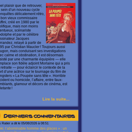
el plaisir que de retrouver,
 sein d’un nouveau cycle
enquêtes délicatement rétro,
 bon vieux commissaire
ffini, créé en 1980 par le
olifique, mais non moins
lentueux, scénariste
dolphe et par le célèbre
ssinateur Jacques
rrandez, relayé à partir de
95 par Christian Maucler ! Toujours aussi
ugon, mais conduisant ses investigations
ec calme et obstination, il est désormais
sisté par une charmante équipière — elle
mplace son fidèle adjoint Morlaine qui a pris
 retraite — pour éclaircir le contexte de la
rt d’une actrice sur le tournage du film de
ngsters « La Poupée sans tête ». Horrible
cident ou homicide, l’affaire, entre faux-
mblants, glamour et décors de cinéma, est
letante !
Lire la suite...
Derniers commentaires
s Ratier a dit le 05/08/2026 à 08:51
kr, l’abominable homme des glaces » : un