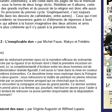
exandro Jodorowsky, a été créée dans les pages de feu le mensuel
, sous la forme de deux longs récits. Rééditée en 4 albums, cette
des grands mythes et du pouvoir de la religion est donc elle aussi
 fin provisoire du premier cycle. Graphiquement, c’est toujours
le dans les dessins de cathédrales, entre autres)… Ceux qui n’ont
cédents ne trouverons guère ici d’éléments de réponses à leurs
qui adhéré à la fusion imaginative des deux artistes et amis
re plus cohérente qu’il n’y paraît à la première lecture.
.2 : L’inexplicable don
» par Michel Faure, Makyo et Frédéric
os)
strale du séduisant premier opus où la narration efficace du scénariste
cée par la rigueur d’un écrivain dont c’était la première incursion en
t, ici, la complémentarité d’écriture entre les deux hommes est de
essinateur réaliste figuratif, il est aussi à l’aise dans la mise en couleur
sitions échevelées. Ce deuxième tome nous replonge dans la Pologne
re-deux guerre ; nous retrouvons le maître de peinture en pleine névrose
peinte par un jeune homme arrogant qui ne cherchait que la mort,
 de rencontrer la compagne et muse du grand peintre. Ce dernier sombre
en prend alors à sa femme qui, pourtant, met tout en œuvre pour l’aider à
n tentant de retrouver ce jeune peintre responsable de la dégradation
onnant !
 secret des eaux
» par Virginie Augustin et Wilfried Lupano