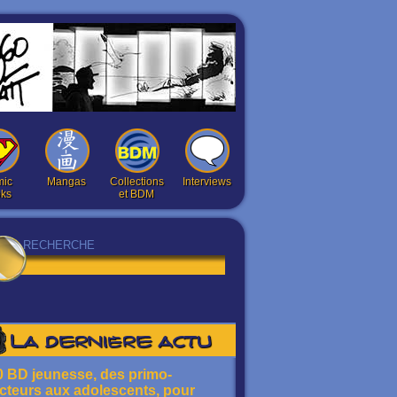
ic
Mangas
Collections
Interviews
ks
et BDM
La dernière actu
0 BD jeunesse, des primo-
ecteurs aux adolescents, pour