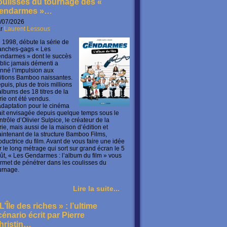
oulisses du tournage des «
endarmes »…
/07/2026
ar
Laurent Lessous
 1998, débute la série de
anches-gags « Les
ndarmes » dont le succès
blic jamais démenti a
nné l’impulsion aux
itions Bamboo naissantes.
puis, plus de trois millions
albums des 18 titres de la
rie ont été vendus.
adaptation pour le cinéma
ait envisagée depuis quelque temps sous le
ntrôle d’Olivier Sulpice, le créateur de la
rie, mais aussi de la maison d’édition et
intenant de la structure Bamboo Films,
oductrice du film. Avant de vous faire une idée
r le long métrage qui sort sur grand écran le 5
ût, « Les Gendarmes : l’album du film » vous
rmet de pénétrer dans les coulisses du
urnage.
Lire la suite...
L’Île des riches » : l’ultime
cénario écrit par Pierre
hristin…