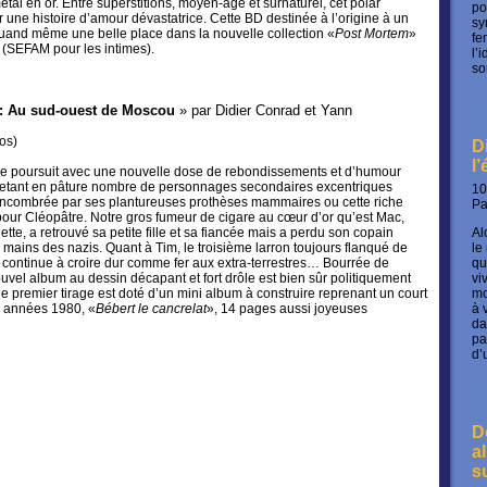
étal en or. Entre superstitions, moyen-âge et surnaturel, cet polar
po
 une histoire d’amour dévastatrice. Cette BD destinée à l’origine à un
sy
quand même une belle place dans la nouvelle collection «
Post Mortem
»
fe
 (SEFAM pour les intimes).
l’
so
: Au sud-ouest de Moscou
» par Didier Conrad et Yann
ros
)
D
l
e se poursuit avec une nouvelle dose de rebondissements et d’humour
 jetant en pâture nombre de personnages secondaires excentriques
10
encombrée par ses plantureuses prothèses mammaires ou cette riche
P
our Cléopâtre. Notre gros fumeur de cigare au cœur d’or qu’est Mac,
tte, a retrouvé sa petite fille et sa fiancée mais a perdu son copain
Al
ains des nazis. Quant à Tim, le troisième larron toujours flanqué de
le
continue à croire dur comme fer aux extra-terrestres… Bourrée de
qu
ouvel album au dessin décapant et fort drôle est bien sûr politiquement
vi
le premier tirage est doté d’un mini album à construire reprenant un court
mo
 années 1980, «
Bébert le cancrelat
», 14 pages aussi joyeuses
à 
da
pa
d’
D
a
s