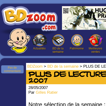
Actualités
BD de la
Patrimoine
Meilleures
semaine
ventes
BDZoom
>
BD de la semaine
> PLUS DE LE
Pas de
commentaire
PLUS DE LECTURES
2007
28/05/2007
Par
Gilles Ratier
Notre sélection de la semaine :