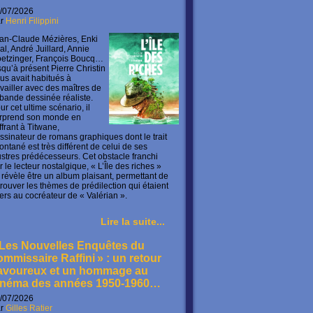
/07/2026
ar
Henri Filippini
an-Claude Mézières, Enki
lal, André Juillard, Annie
etzinger, François Boucq…
squ’à présent Pierre Christin
us avait habitués à
availler avec des maîtres de
 bande dessinée réaliste.
ur cet ultime scénario, il
rprend son monde en
offrant à Titwane,
ssinateur de romans graphiques dont le trait
ontané est très différent de celui de ses
lustres prédécesseurs. Cet obstacle franchi
r le lecteur nostalgique, « L’Île des riches »
 révèle être un album plaisant, permettant de
trouver les thèmes de prédilection qui étaient
ers au cocréateur de « Valérian ».
Lire la suite...
 Les Nouvelles Enquêtes du
ommissaire Raffini » : un retour
avoureux et un hommage au
inéma des années 1950-1960…
/07/2026
ar
Gilles Ratier