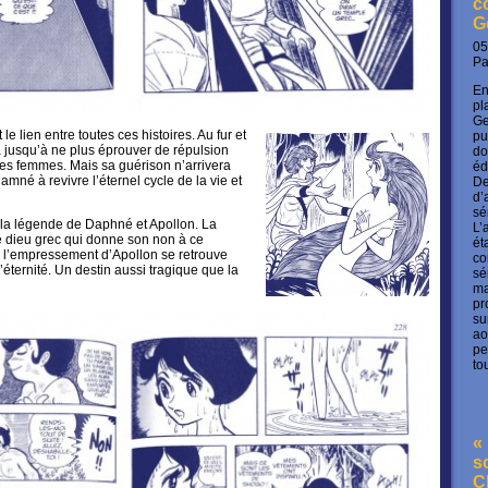
c
G
05
P
En
pl
Ge
e lien entre toutes ces histoires. Au fur et
pu
ra jusqu’à ne plus éprouver de répulsion
do
les femmes. Mais sa guérison n’arrivera
éd
amné à revivre l’éternel cycle de la vie et
De
d’
sé
 la légende de Daphné et Apollon. La
L’
e dieu grec qui donne son non à ce
ét
 l’empressement d’Apollon se retrouve
co
l’éternité. Un destin aussi tragique que la
sé
ma
pr
su
ao
pe
to
« 
s
C