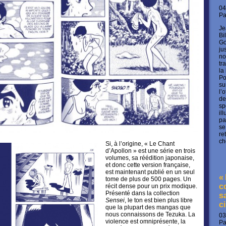
04
P
Je
Bi
Go
ju
no
tr
la
Po
su
l’
de
sp
il
pa
se
re
ch
Si, à l’origine, « Le Chant
d’Apollon » est une série en trois
volumes, sa réédition japonaise,
et donc cette version française,
est maintenant publié en un seul
«
tome de plus de 500 pages. Un
c
récit dense pour un prix modique.
Présenté dans la collection
s
Sensei
, le ton est bien plus libre
c
que la plupart des mangas que
nous connaissons de Tezuka. La
03
violence est omniprésente, la
P