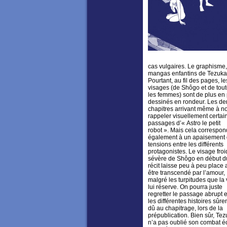
cas vulgaires. Le graphisme,
mangas enfantins de Tezuka
Pourtant, au fil des pages, le
visages (de Shôgo et de tou
les femmes) sont de plus en 
dessinés en rondeur. Les de
chapitres arrivant même à n
rappeler visuellement certai
passages d’« Astro le petit
robot ». Mais cela correspon
également à un apaisement
tensions entre les différents
protagonistes. Le visage froi
sévère de Shôgo en début d
récit laisse peu à peu place 
être transcendé par l’amour,
malgré les turpitudes que la 
lui réserve. On pourra juste
regretter le passage abrupt 
les différentes histoires sûr
dû au chapitrage, lors de la
prépublication. Bien sûr, Te
n’a pas oublié son combat é