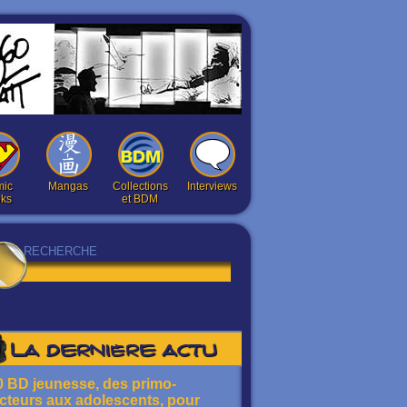
ic
Mangas
Collections
Interviews
ks
et BDM
La dernière actu
0 BD jeunesse, des primo-
ecteurs aux adolescents, pour