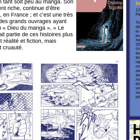
 un tant soit peu au manga. Son
b
 riche, continue d’être
12
t, en France ; et c’est une très
P
des grands ouvrages ayant
Tr
u « Dieu du manga », « Le
dé
la
it partie de ces histoires plus
je
réalité et fiction, mais
mé
20
 cruauté.
ch
au
fa
ra
on
pa
au
no
pl
vo
va
pé