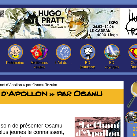
Patrimoine
Meilleures
L’Art de …
BD
BD
Com
ventes
jeunesse
voyages
Boo
ant d’Apollon » par Osamu Tezuka
 d’Apollon » par Osamu
besoin de présenter Osamu
2
lus jeunes le connaissent,
l