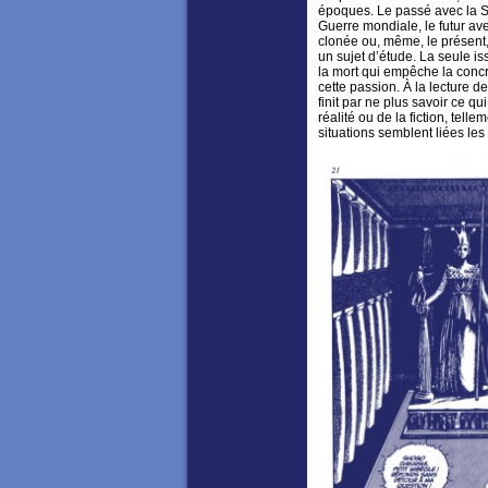
époques. Le passé avec la 
Guerre mondiale, le futur av
clonée ou, même, le présent
un sujet d’étude. La seule iss
la mort qui empêche la concr
cette passion. À la lecture 
finit par ne plus savoir ce qu
réalité ou de la fiction, telle
situations semblent liées les