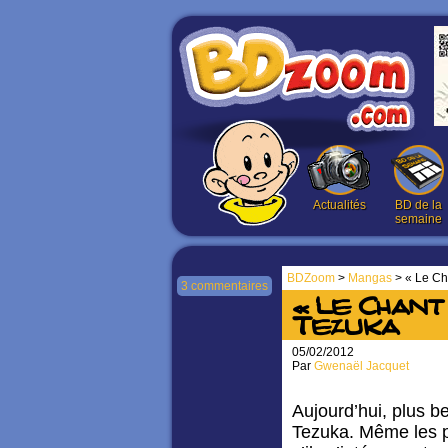
Actualités
BD de la
semaine
BDZoom
>
Mangas
> « Le Ch
3 commentaires
« Le Chant
Tezuka
05/02/2012
Par
Gwenaël Jacquet
Aujourd’hui, plus 
Tezuka. Même les p