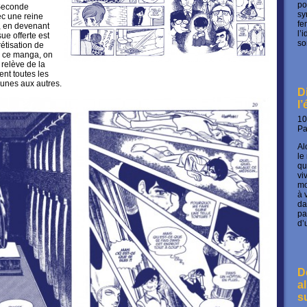
po
Seconde
sy
ec une reine
fe
, en devenant
l’
ue offerte est
so
étisation de
de ce manga, on
i relève de la
ment toutes les
 unes aux autres.
D
l
10
P
Al
le
qu
vi
mo
à 
da
pa
d’
D
a
s