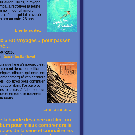
ur aider Olivier, le myope
mpa, à retrouver la jeune
mme — dont il ignore
identité ! — qui lui a avoué
n amour voici 26 ans.
Lire la suite...
ix « BD Voyages » pour passer
’été…
/07/2026
ar
Didier Quella-Guyot
ors que l’été s’impose, c’est
 moment de re-conseiller
elques albums qui nous ont
vement marqué ces derniers
is : dix titres pour continuer
voyager dans l’espace et
ns le temps, à l’abri sous un
rasol ou dans la fraicheur
un matin…
Lire la suite...
e la bande dessinée au film : un
lbum pour mieux comprendre le
uccès de la série et connaître les