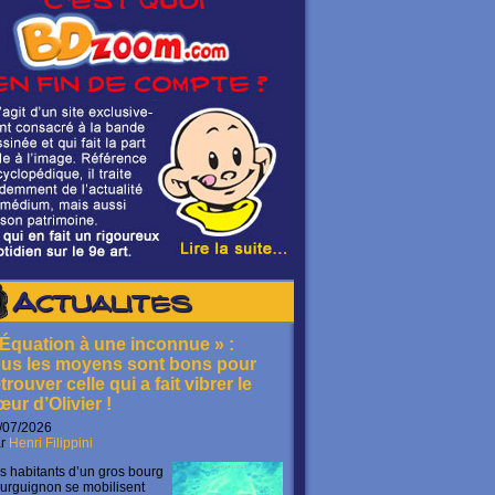
Actualités
 Équation à une inconnue » :
ous les moyens sont bons pour
trouver celle qui a fait vibrer le
œur d’Olivier !
/07/2026
ar
Henri Filippini
s habitants d’un gros bourg
urguignon se mobilisent