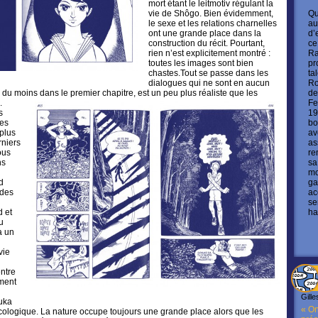
mort étant le leitmotiv régulant la
Qu
vie de Shôgo. Bien évidemment,
au
le sexe et les relations charnelles
d’
ont une grande place dans la
ce
construction du récit. Pourtant,
Ra
rien n’est explicitement montré :
pr
toutes les images sont bien
ta
chastes.Tout se passe dans les
Ro
dialogues qui ne sont en aucun
de
 du moins dans le premier chapitre, est un peu plus réaliste que les
Fe
.
19
s
bo
tes
av
plus
as
rniers
re
ous
sa
ns
mo
ga
d
ac
 des
se
ha
d et
u
a un
vie
entre
ement
Gille
zuka
« On
cologique. La nature occupe toujours une grande place alors que les