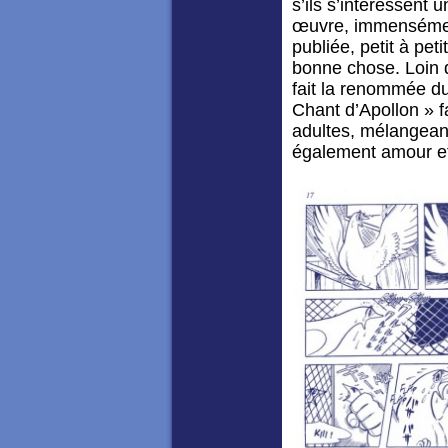
s’ils s’intéressent
œuvre, immensément
publiée, petit à peti
bonne chose. Loin 
fait la renommée d
Chant d’Apollon » fa
adultes, mélangeant 
également amour et