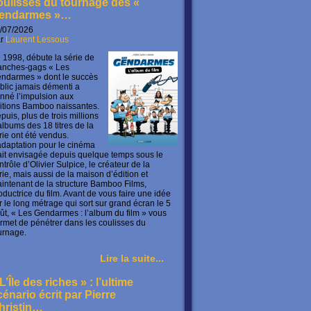
oulisses du tournage des «
endarmes »…
/07/2026
ar
Laurent Lessous
 1998, débute la série de
anches-gags « Les
ndarmes » dont le succès
blic jamais démenti a
nné l’impulsion aux
itions Bamboo naissantes.
puis, plus de trois millions
albums des 18 titres de la
rie ont été vendus.
adaptation pour le cinéma
ait envisagée depuis quelque temps sous le
ntrôle d’Olivier Sulpice, le créateur de la
rie, mais aussi de la maison d’édition et
intenant de la structure Bamboo Films,
oductrice du film. Avant de vous faire une idée
r le long métrage qui sort sur grand écran le 5
ût, « Les Gendarmes : l’album du film » vous
rmet de pénétrer dans les coulisses du
urnage.
Lire la suite...
L’Île des riches » : l’ultime
cénario écrit par Pierre
hristin…