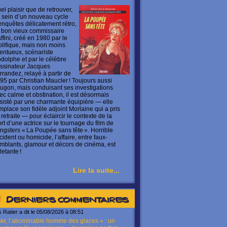
el plaisir que de retrouver,
 sein d’un nouveau cycle
enquêtes délicatement rétro,
 bon vieux commissaire
ffini, créé en 1980 par le
olifique, mais non moins
lentueux, scénariste
dolphe et par le célèbre
ssinateur Jacques
rrandez, relayé à partir de
95 par Christian Maucler ! Toujours aussi
ugon, mais conduisant ses investigations
ec calme et obstination, il est désormais
sisté par une charmante équipière — elle
mplace son fidèle adjoint Morlaine qui a pris
 retraite — pour éclaircir le contexte de la
rt d’une actrice sur le tournage du film de
ngsters « La Poupée sans tête ». Horrible
cident ou homicide, l’affaire, entre faux-
mblants, glamour et décors de cinéma, est
letante !
Lire la suite...
Derniers commentaires
s Ratier a dit le 05/08/2026 à 08:51
kr, l’abominable homme des glaces » : un