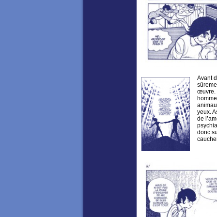
Avant d
sûremen
œuvre. 
homme a
animaux
yeux. A
de l’am
psychiat
donc su
cauchem