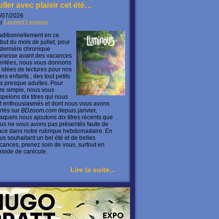
uller avec plaisir cet été…
/07/2026
ar
Laurent Lessous
aditionnellement en ce
but du mois de juillet, pour
 dernière chronique
unesse avant des vacances
ritées, nous vous donnons
 idées de lectures pour nos
ers enfants ; des tout petits
x presque adultes. Pour
ire simple, nous vous
ppelons dix titres qui nous
t enthousiasmés et dont nous vous avons
rlés sur
BDzoom.com
depuis janvier,
xquels nous ajoutons dix titres récents que
us ne vous avons pas présentés faute de
ace dans notre rubrique hebdomadaire. En
us souhaitant un bel été et de belles
cances, prenez soin de vous, surtout en
riode de canicule.
Lire la suite...