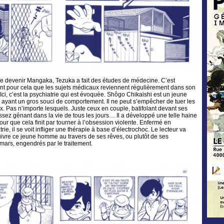
e devenir Mangaka, Tezuka a fait des études de médecine. C’est
t pour cela que les sujets médicaux reviennent régulièrement dans son
Ici, c’est la psychiatrie qui est évoquée. Shôgo Chikaishi est un jeune
yant un gros souci de comportement. Il ne peut s’empêcher de tuer les
. Pas n’importe lesquels. Juste ceux en couple, batifolant devant ses
ssez gênant dans la vie de tous les jours… Il a développé une telle haine
our que cela finit par tourner à l’obsession violente. Enfermé en
rie, il se voit infliger une thérapie à base d’électrochoc. Le lecteur va
ivre ce jeune homme au travers de ses rêves, ou plutôt de ses
ars, engendrés par le traitement.