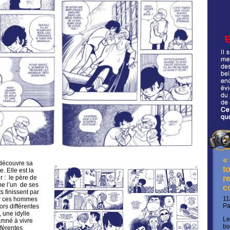
«
 découvre sa
t
 Elle est la
r : le père de
re
e l’un de ses
c
s finissent par
11
ar ces hommes
P
rs différentes
, une idylle
Le
amné à vivre
bo
fférentes