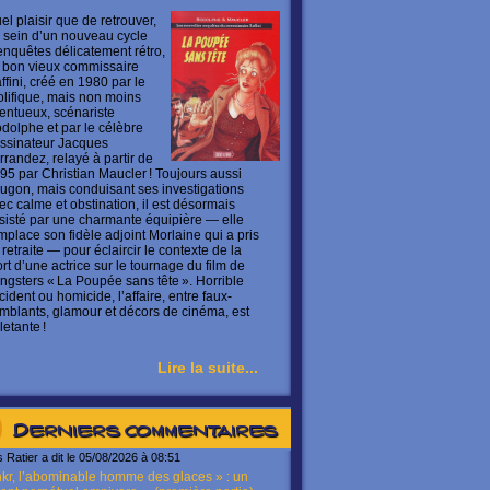
el plaisir que de retrouver,
 sein d’un nouveau cycle
enquêtes délicatement rétro,
 bon vieux commissaire
ffini, créé en 1980 par le
olifique, mais non moins
lentueux, scénariste
dolphe et par le célèbre
ssinateur Jacques
rrandez, relayé à partir de
95 par Christian Maucler ! Toujours aussi
ugon, mais conduisant ses investigations
ec calme et obstination, il est désormais
sisté par une charmante équipière — elle
mplace son fidèle adjoint Morlaine qui a pris
 retraite — pour éclaircir le contexte de la
rt d’une actrice sur le tournage du film de
ngsters « La Poupée sans tête ». Horrible
cident ou homicide, l’affaire, entre faux-
mblants, glamour et décors de cinéma, est
letante !
Lire la suite...
Derniers commentaires
s Ratier a dit le 05/08/2026 à 08:51
kr, l’abominable homme des glaces » : un