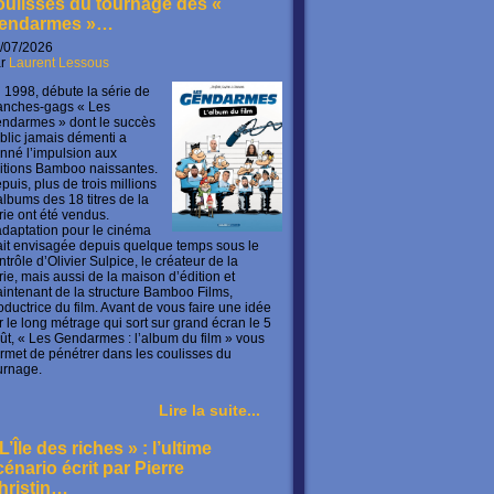
oulisses du tournage des «
endarmes »…
/07/2026
ar
Laurent Lessous
 1998, débute la série de
anches-gags « Les
ndarmes » dont le succès
blic jamais démenti a
nné l’impulsion aux
itions Bamboo naissantes.
puis, plus de trois millions
albums des 18 titres de la
rie ont été vendus.
adaptation pour le cinéma
ait envisagée depuis quelque temps sous le
ntrôle d’Olivier Sulpice, le créateur de la
rie, mais aussi de la maison d’édition et
intenant de la structure Bamboo Films,
oductrice du film. Avant de vous faire une idée
r le long métrage qui sort sur grand écran le 5
ût, « Les Gendarmes : l’album du film » vous
rmet de pénétrer dans les coulisses du
urnage.
Lire la suite...
L’Île des riches » : l’ultime
cénario écrit par Pierre
hristin…