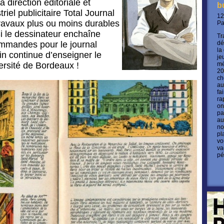
 direction éditoriale et
b
iel publicitaire Total Journal
12
 travaux plus ou moins durables
P
i le dessinateur enchaîne
Tr
ommandes pour le journal
dé
la
tin continue d’enseigner le
je
versité de Bordeaux !
mé
20
ch
au
fa
ra
on
pa
au
no
pl
vo
va
pé