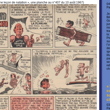
ne leçon de natation », une planche au n°407 du 10 août 1967)
04
P
Je
Bi
Go
ju
no
tr
la
Po
su
l’
de
sp
il
pa
se
re
ch
«
c
s
c
03
P