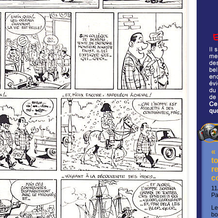
«
t
re
c
11
P
Le
bo