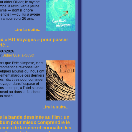
ur aider Olivier, le myope
mpa, à retrouver la jeune
mme — dont il ignore
identité ! — qui lui a avoué
n amour voici 26 ans.
Lire la suite...
ix « BD Voyages » pour passer
’été…
/07/2026
ar
Didier Quella-Guyot
ors que l’été s’impose, c’est
 moment de re-conseiller
elques albums qui nous ont
vement marqué ces derniers
is : dix titres pour continuer
voyager dans l’espace et
ns le temps, à l’abri sous un
rasol ou dans la fraicheur
un matin…
Lire la suite...
e la bande dessinée au film : un
lbum pour mieux comprendre le
uccès de la série et connaître les