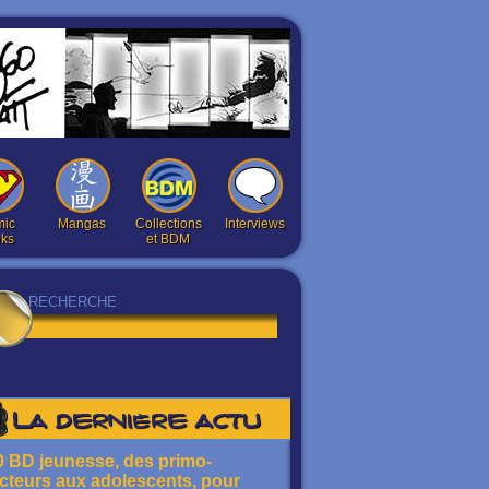
ic
Mangas
Collections
Interviews
ks
et BDM
La dernière actu
0 BD jeunesse, des primo-
ecteurs aux adolescents, pour