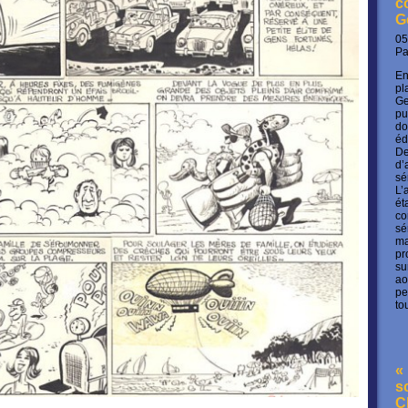
c
G
05
P
En
pl
Ge
pu
do
éd
De
d’
sé
L’
ét
co
sé
ma
pr
su
ao
pe
to
« 
s
C