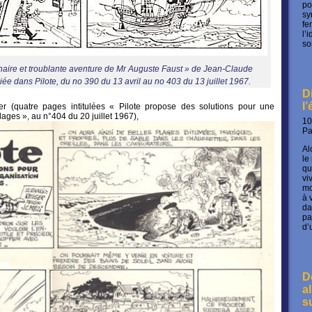
po
sy
fe
l’
so
dinaire et troublante aventure de Mr Auguste Faust » de Jean-Claude
iée dans Pilote, du no 390 du 13 avril au no 403 du 13 juillet 1967.
D
l
r (quatre pages intitulées « Pilote propose des solutions pour une
ages », au n°404 du 20 juillet 1967),
10
P
Al
le
qu
vi
mo
à 
da
pa
d’
D
a
s