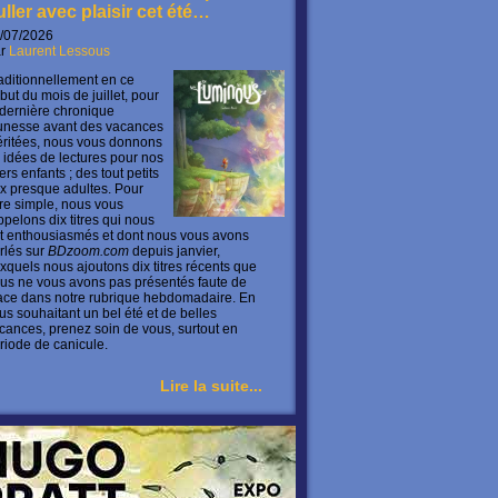
uller avec plaisir cet été…
/07/2026
ar
Laurent Lessous
aditionnellement en ce
but du mois de juillet, pour
 dernière chronique
unesse avant des vacances
ritées, nous vous donnons
 idées de lectures pour nos
ers enfants ; des tout petits
x presque adultes. Pour
ire simple, nous vous
ppelons dix titres qui nous
t enthousiasmés et dont nous vous avons
rlés sur
BDzoom.com
depuis janvier,
xquels nous ajoutons dix titres récents que
us ne vous avons pas présentés faute de
ace dans notre rubrique hebdomadaire. En
us souhaitant un bel été et de belles
cances, prenez soin de vous, surtout en
riode de canicule.
Lire la suite...