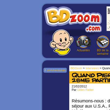
Actualités
BD de la
semaine
BDZoom
>
Interviews
> Quand 
4 commentaires
Quand Pierr
2ème parti
21/02/2012
Par
Gilles Ratier
Résumons-nous : de
séjour aux U.S.A., 