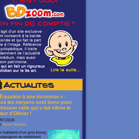
Actualités
 Équation à une inconnue » :
ous les moyens sont bons pour
trouver celle qui a fait vibrer le
œur d’Olivier !
/07/2026
ar
Henri Filippini
s habitants d’un gros bourg
urguignon se mobilisent