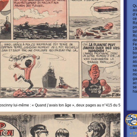
Qu
au
d’
ce
Ra
pr
ta
Ro
de
Fe
19
bo
av
as
re
sa
mo
ga
ac
se
ha
scinny lui-même : « Quand j’avais ton âge », deux pages au n°415 du 5
Gille
« On