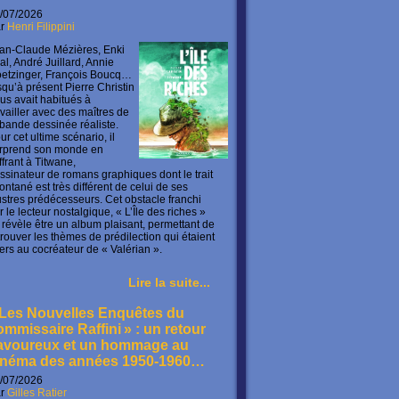
/07/2026
ar
Henri Filippini
an-Claude Mézières, Enki
lal, André Juillard, Annie
etzinger, François Boucq…
squ’à présent Pierre Christin
us avait habitués à
availler avec des maîtres de
 bande dessinée réaliste.
ur cet ultime scénario, il
rprend son monde en
offrant à Titwane,
ssinateur de romans graphiques dont le trait
ontané est très différent de celui de ses
lustres prédécesseurs. Cet obstacle franchi
r le lecteur nostalgique, « L’Île des riches »
 révèle être un album plaisant, permettant de
trouver les thèmes de prédilection qui étaient
ers au cocréateur de « Valérian ».
Lire la suite...
 Les Nouvelles Enquêtes du
ommissaire Raffini » : un retour
avoureux et un hommage au
inéma des années 1950-1960…
/07/2026
ar
Gilles Ratier