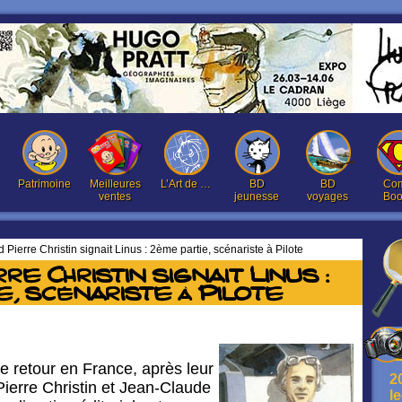
Patrimoine
Meilleures
L’Art de …
BD
BD
Com
ventes
jeunesse
voyages
Boo
Pierre Christin signait Linus : 2ème partie, scénariste à Pilote
e Christin signait Linus :
e, scénariste à Pilote
 retour en France, après leur
2
Pierre Christin et Jean-Claude
l