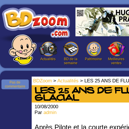
Actualités
BD de la
Patrimoine
Meilleures
semaine
ventes
BDZoom
>
Actualités
> LES 25 ANS DE FL
Pas de
commentaire
LES 25 ANS DE FL
GLACIAL
10/08/2000
Par
admin
Après Pilote et la courte expé