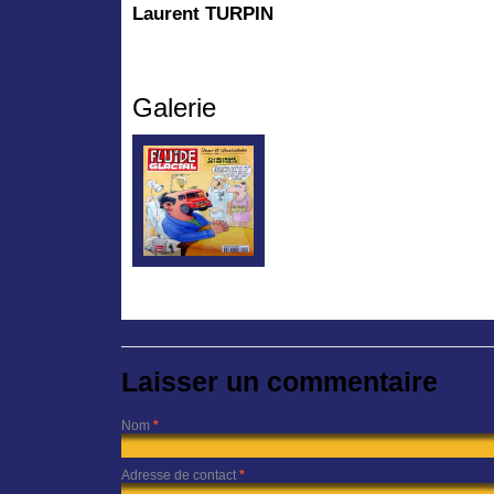
Laurent TURPIN
Galerie
Laisser un commentaire
Nom
*
Adresse de contact
*