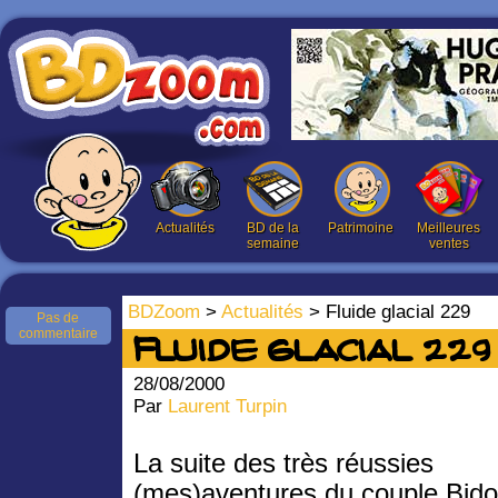
Actualités
BD de la
Patrimoine
Meilleures
semaine
ventes
BDZoom
>
Actualités
> Fluide glacial 229
Pas de
commentaire
Fluide glacial 229
28/08/2000
Par
Laurent Turpin
La suite des très réussies
(mes)aventures du couple Bid