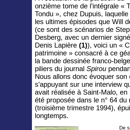
onzième tome de l’intégrale « Ti
Tondu », chez Dupuis, laquelle 
les ultimes épisodes que Will 
(ce sont des scénarios de Ste
Desberg, avec un dernier sign
Denis Lapière
(1)
), voici un « 
patrimoine » consacré à ce gé
la bande dessinée franco-belge 
piliers du journal
Spirou
pendan
Nous allons donc évoquer son 
s’appuyant sur une interview qu
avait réalisée à Saint-Malo, en 
été proposée dans le n° 64 d
(troisième trimestre 1994), épu
longtemps.
De s