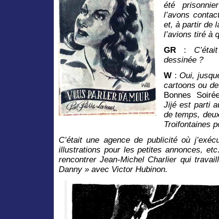
été prisonni
l’avons contac
et, à partir de
l’avions tiré à
GR
:
C’éta
dessinée ?
W
:
Oui, jusqu
cartoons ou des
Bonnes Soiré
Jijé est parti 
de temps, deux
Troifontaines p
C’était une agence de publicité où j’exéc
illustrations pour les petites annonces, et
rencontrer Jean-Michel Charlier qui travai
Danny » avec Victor Hubinon.