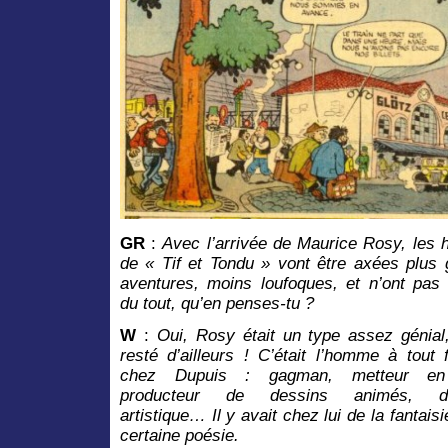
GR
:
Avec l’arrivée de Maurice Rosy, les h
de
« Tif
et
Tondu »
vont être axées
plus 
aventures, moins loufoques, et n’ont pas v
du tout, qu’en penses-tu ?
W
:
Oui, Rosy était un type assez génial, 
resté d’ailleurs ! C’était l’homme à tout 
chez Dupuis : gagman, metteur en
producteur de dessins animés, dir
artistique… Il y avait chez lui de la fantaisi
certaine poésie.