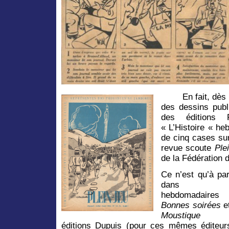
En fait, dès
des dessins pub
des éditions P
« L’Histoire « h
de cinq cases su
revue scoute
Ple
de la Fédération 
Ce n’est qu’à par
dans l
hebdomadaires
Bonnes
soirées
e
Moustique
de
éditions Dupuis (pour ces mêmes éditeurs