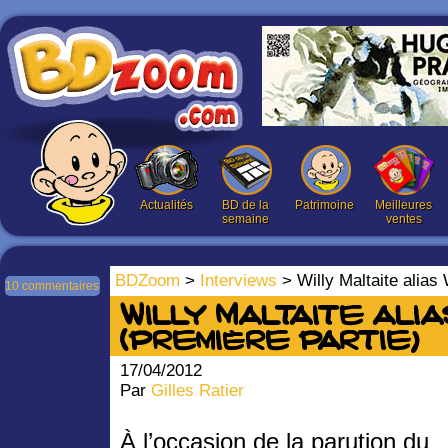
Actualités
BD de la
Patrimoine
Meilleures
semaine
ventes
BDZoom
>
Interviews
> Willy Maltaite alias 
10 commentaires
Willy Maltaite alia
(première partie)
17/04/2012
Par
Gilles Ratier
À l’occasion de la parution du