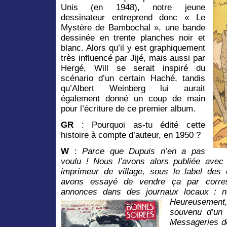
Unis (en 1948), notre jeune
dessinateur entreprend donc « Le
Mystère de Bambochal », une bande
dessinée en trente planches noir et
blanc. Alors qu’il y est graphiquement
très influencé par Jijé, mais aussi par
Hergé, Will se serait inspiré du
scénario d’un certain Haché, tandis
qu’Albert Weinberg lui aurait
également donné un coup de main
pour l’écriture de ce premier album.
GR
: Pourquoi as-tu édité cette
histoire à compte d’auteur, en 1950 ?
W
:
Parce que Dupuis n’en a pas
voulu ! Nous l’avons alors publiée avec 
imprimeur de village, sous le label des
avons essayé de vendre ça par corre
annonces dans des journaux locaux : no
Heureusement,
souvenu d’un
Messageries de