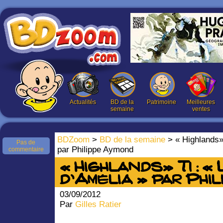
Actualités
BD de la
Patrimoine
Meilleures
semaine
ventes
BDZoom
>
BD de la semaine
> « Highlands» 
Pas de
par Philippe Aymond
commentaire
« Highlands» T1 : «
d’Amélia » par Phi
03/09/2012
Par
Gilles Ratier