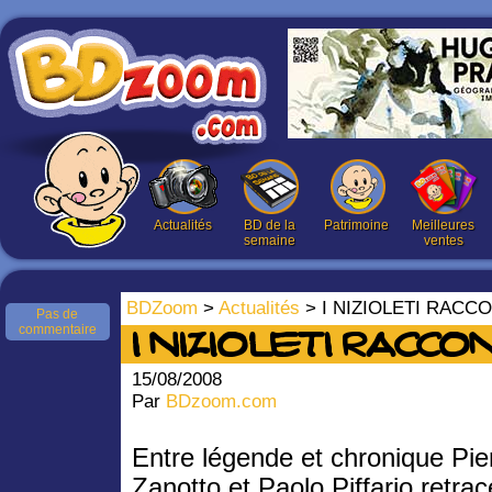
Actualités
BD de la
Patrimoine
Meilleures
semaine
ventes
BDZoom
>
Actualités
> I NIZIOLETI RACC
Pas de
commentaire
I NIZIOLETI RACCO
15/08/2008
Par
BDzoom.com
Entre légende et chronique Pie
Zanotto et Paolo Piffario retrac