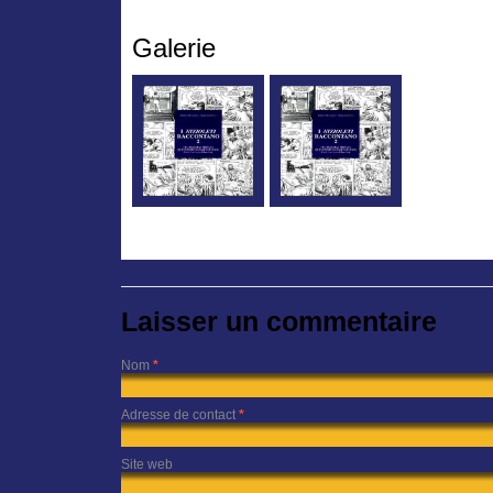
Galerie
Laisser un commentaire
Nom
*
Adresse de contact
*
Site web