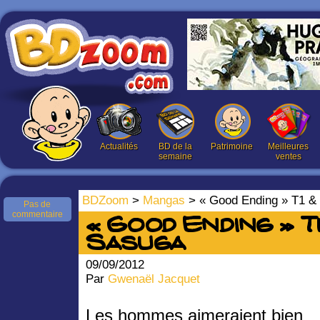
Actualités
BD de la
Patrimoine
Meilleures
semaine
ventes
BDZoom
>
Mangas
> « Good Ending » T1 & 
Pas de
commentaire
« Good Ending » T1 
Sasuga
09/09/2012
Par
Gwenaël Jacquet
Les hommes aimeraient bien