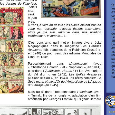
es dessins de l’intérieur.
Qu
J’étais
au
tout
d’
seul,
ce
à peu
Ra
près,
pr
à Paris, à faire du dessin ; les autres étaient tous en
ta
zone non occupée, d’autres étaient prisonniers,
Ro
alors je me suis retrouvé dans une position
de
extrêmement favorable…
».
Fe
19
C’est donc ainsi qu’il met en images divers récits
bo
biographiques dans le magazine
Les Grandes
av
Aventures
(dix planches de « Robinson Crusoë »,
as
en 1940) ou pour ceux des éditions Mondiales de
re
Cino Del Duca.
sa
mo
Particulièrement dans
L’Aventureux
(avec
ga
« Christophe Colomb » et « Napoléon », en 1941),
ac
puis dans
L’Audacieux
,
Hurrah !
(« Les Aventuriers
se
du Val d’or », en 1942),
Les Belles Aventures
ha
(« Sans le Sou », en 1943), les récits complets
Le
Sous-marin pirate
,
L’Or de l’Antarctique
ou
L’Attaque
du Barrage
(en 1945)…
Mais aussi dans l’hebdomadaire
L’Intrépide
(avec
« Tumak, fils de la jungle », adaptation d’un film
américain par Georges Fronval qui signait Bernard
Gille
« On