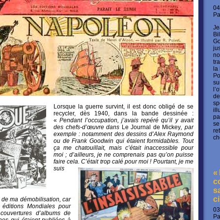
04
P
Je
Bi
Go
ju
no
tr
la
Po
su
l’
de
sp
Lorsque la guerre survint, il est donc obligé de se
il
recycler, dès 1940, dans la bande dessinée :
pa
«
Pendant l’occupation, j’avais repéré qu’il y avait
se
des chefs-d’œuvre dans
Le Journal de Mickey
, par
re
exemple : notamment des dessins d’Alex Raymond
ch
ou de Frank Goodwin qui étaient formidables. Tout
ça me chatouillait, mais c’était inaccessible pour
moi ; d’ailleurs, je ne comprenais pas qu’on puisse
faire cela. C’était trop calé pour moi !
Pourtant, je me
suis
«
c
s
c
r de ma démobilisation, car
s éditions Mondiales pour
03
s couvertures d’albums de
P
es qui étaient publiées à