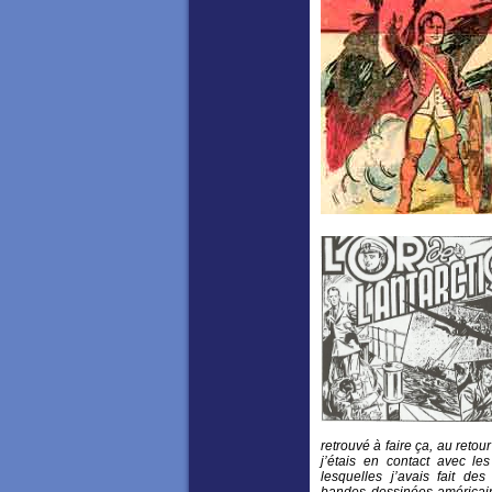
retrouvé à faire ça, au retou
j’étais en contact avec le
lesquelles j’avais fait de
bandes dessinées américain