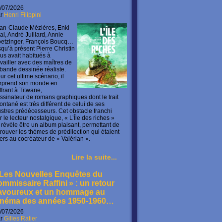
/07/2026
ar
Henri Filippini
an-Claude Mézières, Enki
lal, André Juillard, Annie
etzinger, François Boucq…
squ’à présent Pierre Christin
us avait habitués à
availler avec des maîtres de
 bande dessinée réaliste.
ur cet ultime scénario, il
rprend son monde en
offrant à Titwane,
ssinateur de romans graphiques dont le trait
ontané est très différent de celui de ses
lustres prédécesseurs. Cet obstacle franchi
r le lecteur nostalgique, « L’Île des riches »
 révèle être un album plaisant, permettant de
trouver les thèmes de prédilection qui étaient
ers au cocréateur de « Valérian ».
Lire la suite...
 Les Nouvelles Enquêtes du
ommissaire Raffini » : un retour
avoureux et un hommage au
inéma des années 1950-1960…
/07/2026
ar
Gilles Ratier