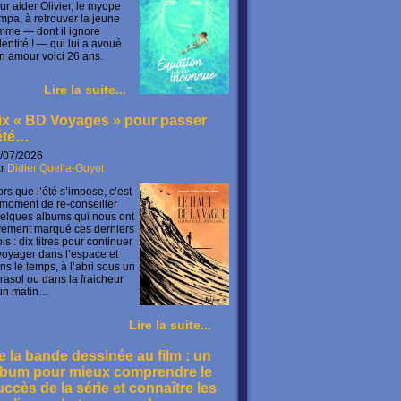
ur aider Olivier, le myope
mpa, à retrouver la jeune
mme — dont il ignore
identité ! — qui lui a avoué
n amour voici 26 ans.
Lire la suite...
ix « BD Voyages » pour passer
’été…
/07/2026
ar
Didier Quella-Guyot
ors que l’été s’impose, c’est
 moment de re-conseiller
elques albums qui nous ont
vement marqué ces derniers
is : dix titres pour continuer
voyager dans l’espace et
ns le temps, à l’abri sous un
rasol ou dans la fraicheur
un matin…
Lire la suite...
e la bande dessinée au film : un
lbum pour mieux comprendre le
uccès de la série et connaître les