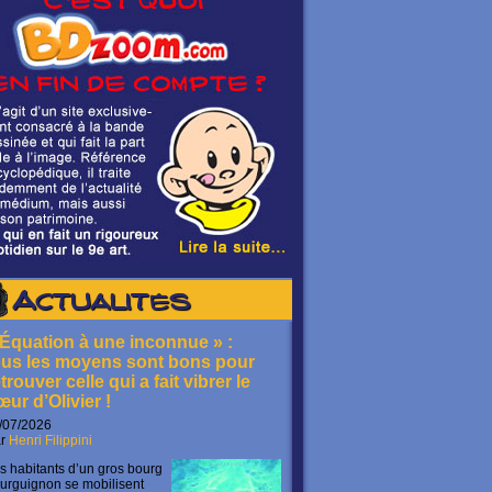
Actualités
 Équation à une inconnue » :
ous les moyens sont bons pour
trouver celle qui a fait vibrer le
œur d’Olivier !
/07/2026
ar
Henri Filippini
s habitants d’un gros bourg
urguignon se mobilisent