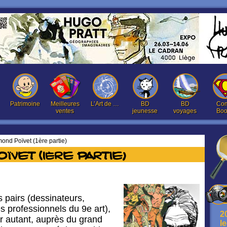
Patrimoine
Meilleures
L’Art de …
BD
BD
Com
ventes
jeunesse
voyages
Boo
nd Poïvet (1ère partie)
ïvet (1ère partie)
 pairs (dessinateurs,
s professionnels du 9e art),
2
r autant, auprès du grand
l