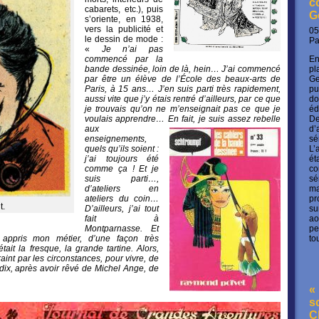
c
cabarets, etc.), puis
G
s’oriente, en 1938,
vers la publicité et
05
le dessin de mode :
P
«
Je n’ai pas
En
commencé par la
pl
bande dessinée, loin de là, hein… J’ai commencé
Ge
par être un élève de l’École des beaux-arts de
pu
Paris, à 15 ans… J’en suis parti très rapidement,
do
aussi vite que j’y étais rentré d’ailleurs, par ce que
éd
je trouvais qu’on ne m’enseignait pas ce que je
De
voulais apprendre…
En fait, je suis assez rebelle
d’
aux
sé
enseignements,
L’
quels qu’ils soient :
ét
j’ai toujours été
co
comme ça ! Et je
sé
suis parti…,
ma
d’ateliers en
pr
ateliers du coin…
t.
su
D’ailleurs, j’ai tout
ao
fait à
pe
Montparnasse. Et
to
appris mon métier, d’une façon très
ait la fresque, la grande tartine. Alors,
aint par les circonstances, pour vivre, de
 dix, après avoir rêvé de Michel Ange, de
« 
s
C