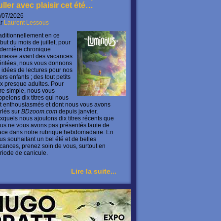
uller avec plaisir cet été…
/07/2026
ar
Laurent Lessous
aditionnellement en ce
but du mois de juillet, pour
 dernière chronique
unesse avant des vacances
ritées, nous vous donnons
 idées de lectures pour nos
ers enfants ; des tout petits
x presque adultes. Pour
ire simple, nous vous
ppelons dix titres qui nous
t enthousiasmés et dont nous vous avons
rlés sur
BDzoom.com
depuis janvier,
xquels nous ajoutons dix titres récents que
us ne vous avons pas présentés faute de
ace dans notre rubrique hebdomadaire. En
us souhaitant un bel été et de belles
cances, prenez soin de vous, surtout en
riode de canicule.
Lire la suite...