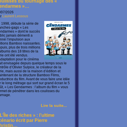
oulisses du tournage des «
endarmes »…
/07/2026
ar
Laurent Lessous
 1998, débute la série de
anches-gags « Les
ndarmes » dont le succès
blic jamais démenti a
nné l’impulsion aux
itions Bamboo naissantes.
puis, plus de trois millions
albums des 18 titres de la
rie ont été vendus.
adaptation pour le cinéma
ait envisagée depuis quelque temps sous le
ntrôle d’Olivier Sulpice, le créateur de la
rie, mais aussi de la maison d’édition et
intenant de la structure Bamboo Films,
oductrice du film. Avant de vous faire une idée
r le long métrage qui sort sur grand écran le 5
ût, « Les Gendarmes : l’album du film » vous
rmet de pénétrer dans les coulisses du
urnage.
Lire la suite...
L’Île des riches » : l’ultime
cénario écrit par Pierre
hristin…