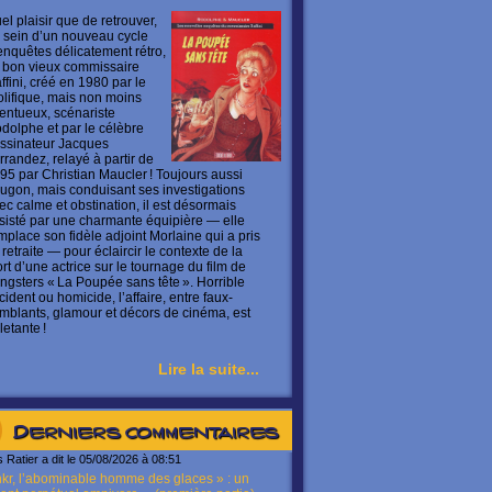
el plaisir que de retrouver,
 sein d’un nouveau cycle
enquêtes délicatement rétro,
 bon vieux commissaire
ffini, créé en 1980 par le
olifique, mais non moins
lentueux, scénariste
dolphe et par le célèbre
ssinateur Jacques
rrandez, relayé à partir de
95 par Christian Maucler ! Toujours aussi
ugon, mais conduisant ses investigations
ec calme et obstination, il est désormais
sisté par une charmante équipière — elle
mplace son fidèle adjoint Morlaine qui a pris
 retraite — pour éclaircir le contexte de la
rt d’une actrice sur le tournage du film de
ngsters « La Poupée sans tête ». Horrible
cident ou homicide, l’affaire, entre faux-
mblants, glamour et décors de cinéma, est
letante !
Lire la suite...
Derniers commentaires
s Ratier a dit le 05/08/2026 à 08:51
kr, l’abominable homme des glaces » : un