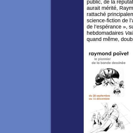
public, de la réput
aurait mérité, Raym
rattaché principale
science-fiction de l
de l’espérance », s
hebdomadaires
Vai
quand même, double