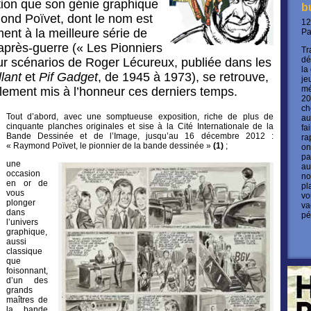
ation que son génie graphique
b
ond Poïvet, dont le nom est
12
ment à la meilleure série de
P
’après-guerre (« Les Pionniers
Tr
dé
ur scénarios de Roger Lécureux, publiée dans les
la
llant
et
Pif Gadget
, de 1945 à 1973), se retrouve,
je
mé
ment mis à l’honneur ces derniers temps.
20
ch
Tout d’abord, avec une somptueuse exposition, riche de plus de
au
cinquante planches originales et sise à la Cité Internationale de la
fa
Bande Dessinée et de l’Image, jusqu’au 16 décembre 2012 :
ra
« Raymond Poïvet, le pionnier de la bande dessinée »
(1)
;
on
pa
une
au
occasion
no
en or de
pl
vous
vo
plonger
va
dans
pé
l’univers
graphique,
aussi
classique
que
foisonnant,
d’un des
grands
maîtres de
la bande