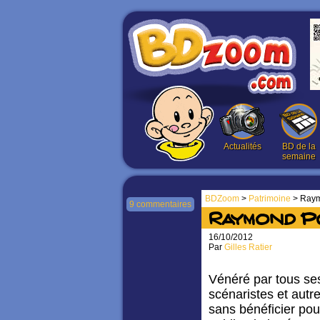
Actualités
BD de la
semaine
BDZoom
>
Patrimoine
> Raymo
9 commentaires
Raymond Po
16/10/2012
Par
Gilles Ratier
Vénéré par tous ses
scénaristes et autre
sans bénéficier pou