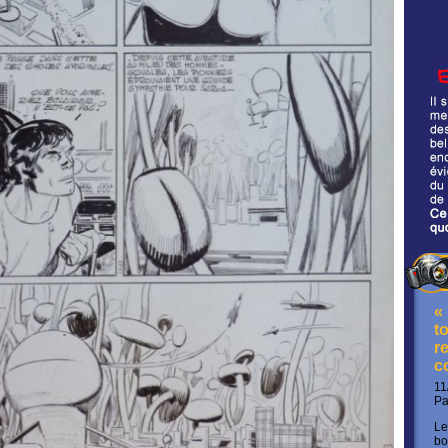
«
t
re
c
11
P
Le
bo