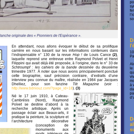
po
sy
fe
l’
so
anche originale des « Pionniers de l'Espérance ».
D
l
En attendant, nous allons évoquer le début de sa prolifique
carrière en nous basant sur les informations contenues dans
10
l’indispensable n° 130 de la revue
Hop !
de Louis Cance
(2)
,
P
laquelle reprend une entrevue entre Raymond Poïvet et Henri
Filippini qui avait déjà été proposée, à l’origine, dans le n° 33 de
Al
Schtroumpf : les cahiers de la bande dessinée
du deuxième
le
trimestre 1977. À noter que nous avons principalement ponctué
qu
cette biographie, sauf précision contraire, d’extraits d’une
vi
interview peu connue du maître, réalisée en 1984 par Jacques
mo
Dhelliez, pour son fanzine
Tilt Magazine
(voir :
à 
http://www.bdniouz.com/?page_id=18
).
(3)
da
pa
Né le 17 juin 1910, à Cateau-
d’
Cambrésis (Nord), Raymond
Poïvet se destine d’abord à la
recherche artistique. Après un
passage éclair aux Beaux-arts, il
pratique la peinture, la sculpture et
D
l’architecture décorative
a
(conception de
s
monuments aux
morts, intérieurs de