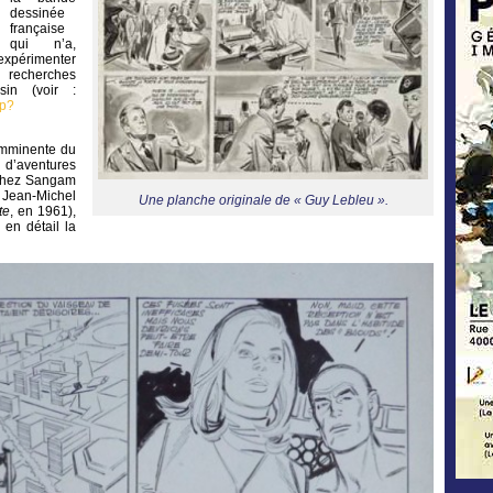
dessinée
française
qui n’a,
’expérimenter
 recherches
sin (voir :
hp?
 imminente du
 d’aventures
 chez Sangam
 Jean-Michel
Une planche originale de « Guy Lebleu ».
te
, en 1961),
 en détail la