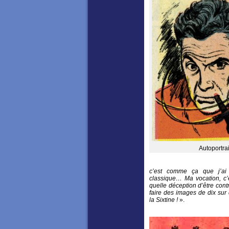
Autoportrai
c’est comme ça que j’ai 
classique… Ma vocation, c’ét
quelle déception d’être contr
faire des images de dix sur
la Sixtine !
».