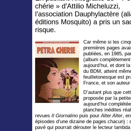
chérie » d’Attilio Micheluzzi,
l’association Dauphylactère (ali
éditions Mosquito) a pris un sa
risque.
Car même si les cinq
premières pages avai
publiées, en 1985, p
(album complètement 
aujourd’hui, et dont la
du BDM, atteint même 
feuilletonesque est p
France, et son auteur
D’autant plus que cett
proposée par la petite
aujourd’hui complété
planches inédites réal
revues
Il Giornalino
puis pour
Alter Alter
, en
épisodes d’une dizaine de pages chacun) : ce
pavé qui pourrait dérouter le lecteur lambda 