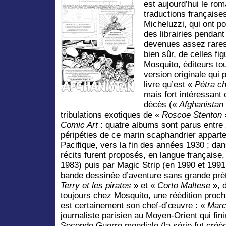
est aujourd’hui le ro
traductions française
Micheluzzi, qui ont po
des librairies pendan
devenues assez rares 
bien sûr, de celles fi
Mosquito, éditeurs to
version originale qui
livre qu’est «
Pétra ch
mais fort intéressant 
décès («
Afghanistan
tribulations exotiques de «
Roscoe Stenton
»
Comic Art
: quatre albums sont parus entre 
péripéties de ce marin scaphandrier apparte
Pacifique, vers la fin des années 1930 ; da
récits furent proposés, en langue française,
1983) puis par Magic Strip (en 1990 et 1991
bande dessinée d’aventure sans grande préte
Terry et les pirates
» et «
Corto Maltese
», d
toujours chez Mosquito, une réédition proch
est certainement son chef-d’œuvre : «
Marc
journaliste parisien au Moyen-Orient qui fin
Seconde Guerre mondiale (la série fut cré