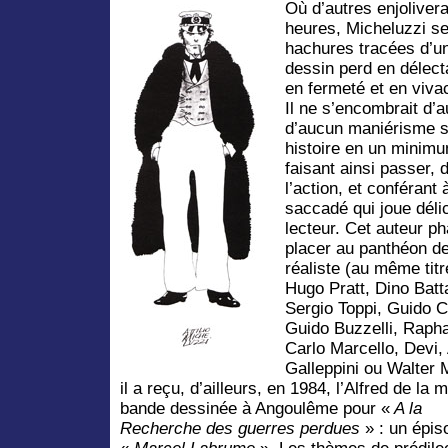
Où d’autres enjoliver
heures, Micheluzzi s
hachures tracées d’un
dessin perd en délecta
en fermeté et en vivac
Il ne s’encombrait d’a
d’aucun maniérisme st
histoire en un minim
faisant ainsi passer, 
l’action, et conféran
saccadé qui joue déli
lecteur. Cet auteur p
placer au panthéon de
réaliste
(au même titr
Hugo Pratt, Dino Batta
Sergio Toppi, Guido 
Guido Buzzelli, Raph
Carlo Marcello, Devi, 
Galleppini ou Walter M
il a reçu, d’ailleurs, en 1984, l’Alfred de la m
bande dessinée à Angoulême pour «
A la
Recherche des guerres perdues
» : un épis