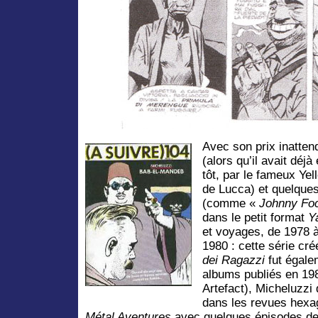
Avec son prix inatte
(alors qu’il avait déj
tôt, par le fameux Yel
de Lucca) et quelques
(comme «
Johnny Fo
dans le petit format
Y
et voyages, de 1978 
1980 : cette série cr
dei Ragazzi
fut égale
albums publiés en 19
Artefact), Micheluzzi 
dans les revues hexa
Métal Aventures
avec quelques épisodes d