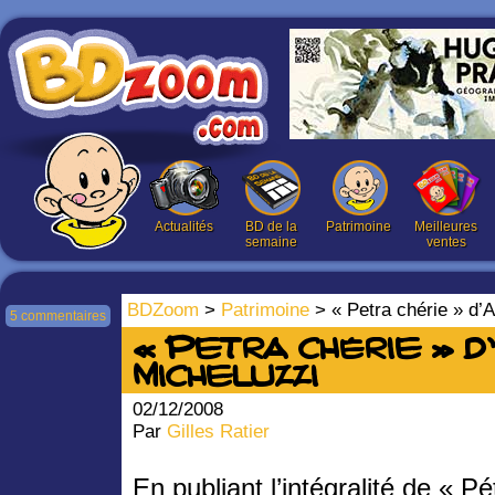
Actualités
BD de la
Patrimoine
Meilleures
semaine
ventes
BDZoom
>
Patrimoine
> « Petra chérie » d’At
5 commentaires
« Petra chérie » d
Micheluzzi
02/12/2008
Par
Gilles Ratier
En publiant l’intégralité de « Pé