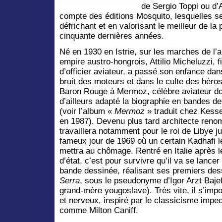
de Sergio Toppi ou d’
compte des éditions Mosquito, lesquelles se 
défrichant et en valorisant le meilleur de la
cinquante dernières années.
Né en 1930 en Istrie, sur les marches de l’
empire austro-hongrois, Attilio Micheluzzi, fi
d’officier aviateur, a passé son enfance dan
bruit des moteurs et dans le culte des héros
Baron Rouge à Mermoz, célèbre aviateur don
d’ailleurs adapté la biographie en bandes d
(voir l’album «
Mermoz
» traduit chez Kesse
en 1987). Devenu plus tard architecte reno
travaillera notamment pour le roi de Libye j
fameux jour de 1969 où un certain Kadhafi l
mettra au chômage. Rentré en Italie après 
d’état, c’est pour survivre qu’il va se lancer
bande dessinée, réalisant ses premiers de
Serra
, sous le pseudonyme d’Igor Arzt Bajef
grand-mère yougoslave). Très vite, il s’im
et nerveux, inspiré par le classicisme imp
comme Milton Caniff.