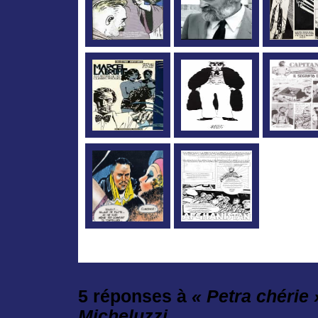
5 réponses à
« Petra chérie »
Micheluzzi