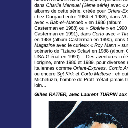
dans
Charlie Mensuel (2ème série)
avec «
albums de cette série, créée pour
Orient-E
chez Dargaud entre 1984 et 1986),
dans
(A 
avec «
Bab-el–Mandeb
» en 1986 (album
Casterman en 1988) ou «
Sibérie
» en 1990
Casterman en 1991), dans
Corto
avec «
Tit
en 1988 (album Casterman en 1990), dans
Magazine
avec le curieux «
Roy Mann
» sur
scénario de Tiziano Sclavi en 1988 (album
USA-Glénat en 1990)… Des aventures créé
l’origine, entre 1986 et 1989, pour diverses
italiennes comme
Orient-Express, Comic Ar
ou encore
Sgt Kirk
et
Corto Maltese
: eh ou
Micheluzzi, l’ombre de Pratt n’était jamais t
loin…
Gilles RATIER, avec Laurent TURPIN aux