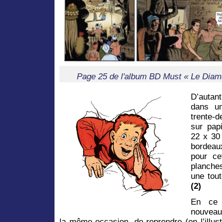
Page 25 de l'album BD Must « Le Diama
D’autan
dans u
trente-
sur pap
22 x 30
bordeau
pour ce
planches
une tou
(2)
En ce 
nouveau
la même occasion, de reprendre (en l’illust