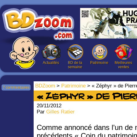
Actualités
BD de la
Patrimoine
Meilleures
semaine
ventes
BDZoom
>
Patrimoine
> « Zéphyr » de Pierr
7 commentaires
« Zéphyr » de Pie
20/11/2012
Par
Gilles Ratier
Comme annoncé dans l’un de 
précédents « Coin du patrimoi