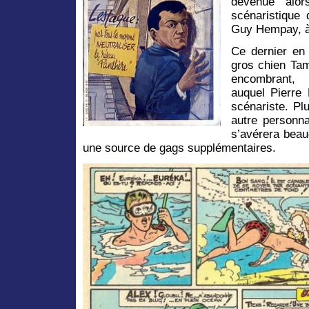
devenue alor
scénaristique 
Guy Hempay, à 
Ce dernier en 
gros chien Tam
encombrant, 
auquel Pierre 
scénariste. Plu
autre personna
s’avérera beau
une source de gags supplémentaires.