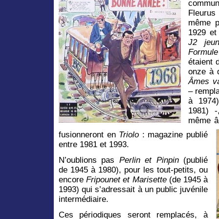
commun
Fleurus
même p
1929 et
J2 jeu
Formul
étaient
onze à q
Âmes va
– rempl
à 1974
1981) -
même â
fusionneront en
Triolo
: magazine publié
entre 1981 et 1993.
N’oublions pas
Perlin et Pinpin
(publié
de 1945 à 1980), pour les tout-petits, ou
encore
Fripounet et Marisette
(de 1945 à
1993) qui s’adressait à un public juvénile
intermédiaire.
Ces périodiques seront remplacés, à