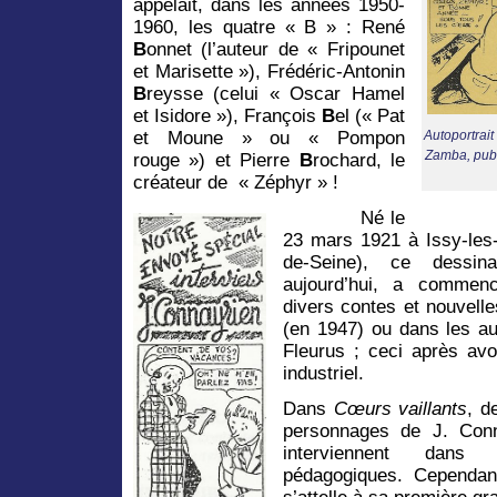
appelait, dans les années 1950-
1960, les quatre « B » : René
B
onnet (l’auteur de « Fripounet
et Marisette »), Frédéric-Antonin
B
reysse (celui « Oscar Hamel
et Isidore »), François
B
el (« Pat
et Moune » ou « Pompon
Autoportrait
Zamba, publ
rouge ») et Pierre
B
rochard, le
créateur de « Zéphyr » !
Né le
23 mars 1921 à Issy-les
de-Seine), ce dessin
aujourd’hui, a commenc
divers contes et nouvell
(en 1947) ou dans les au
Fleurus ; ceci après avo
industriel.
Dans
Cœurs vaillants
, d
personnages de J. Conn
interviennent dans
pédagogiques. Cependant