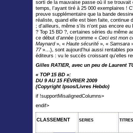
sorti de la mauvaise passe où il se trouvait
temps, l’ayant tiré à 25 000 exemplaires ! C
preuve supplémentaire que la bande dessin
réaliste, quand elle est bien faite, continu
; d’ailleurs, même s’ils n’ont pas encore eu 
? Top 15 BD ?, certaines séries du même ac
ce début d’année (comme «
Ceci est mon c
Maynard
», «
Haute sécurité
», «
Samsara
»
77
»…), sont aujourd’hui aussi rentables po
éditeurs : vu le succès croissant qu’elles r
Gilles RATIER, avec un peu de Laurent 
« TOP 15 BD »:
DU 9 AU 15 FÉVRIER 2009
(Copyright Ipsos/Livres Hebdo)
if !supportMisalignedColumns>
endif>
CLASSEMENT
SERIES
TITRE