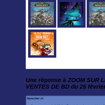
Une réponse à
ZOOM SUR L
VENTES DE BD du 25 févrie
henscher
dit :