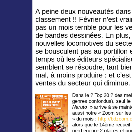
A peine deux nouveautés dans 
classement !! Février n’est vra
pas un mois terrible pour les v
de bandes dessinées. En plus, 
nouvelles locomotives du secte
se bousculent pas au portillon 
temps où les éditeurs spécialis
semblent se résoudre, tant bie
mal, à moins produire : et c’es
ventes du secteur qui diminue.
Dans le ? Top 20 ? des meil
genres confondus), seul 
Naruto
» arrive à se mainte
aussi notre « Zoom sur le
» du mois :
http://bdzoom.
alors que le 14ème recuei
perd encore 2 places et qu