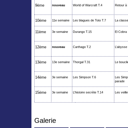
9ème
nouveau
World of
Warcraft
T.4
Retour à
10ème
11e semaine
Les blagues de Toto T.7
La classe 
11ème
3e semaine
Durango T.15
El Cobra
12ème
nouveau
Carthago
T.2
L’abysse
13ème
13e semaine
Thorgal
T.31
Le boucli
14ème
3e semaine
Les Simpson T.6
Les Simp
parade
15ème
3e semaine
L’histoire secrète T.14
Les veill
Galerie