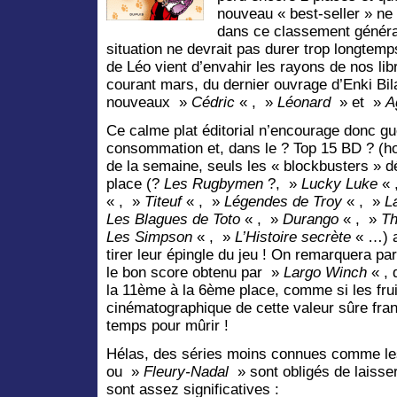
nouveau « best-seller » ne 
dans ce classement généra
situation ne devrait pas durer trop longte
de Léo vient d’envahir les rayons de nos librai
courant mars, du dernier ouvrage d’Enki Bil
nouveaux »
Cédric
« , »
Léonard
» et »
A
Ce calme plat éditorial n’encourage donc gu
consommation et, dans le ? Top 15 BD ? (h
de la semaine, seuls les « blockbusters » d
place (?
Les Rugbymen
?, »
Lucky Luke
« 
« , »
Titeuf
« , »
Légendes de Troy
« , »
L
Les Blagues de Toto
« , »
Durango
« , »
Th
Les Simpson
« , »
L’Histoire secrète
« …) a
tirer leur épingle du jeu ! On remarquera pa
le bon score obtenu par »
Largo Winch
« , 
la 11ème à la 6ème place, comme si les fruit
cinématographique de cette valeur sûre fran
temps pour mûrir !
Hélas, des séries moins connues comme le
ou »
Fleury-Nadal
» sont obligés de laisser
sont assez significatives :