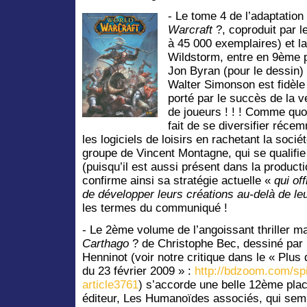
-
Le tome 4 de l’adaptation 
Warcraft
?, coproduit par les
à 45 000 exemplaires) et l
Wildstorm, entre en 9ème p
Jon Byran (pour le dessin)
Walter Simonson est fidèle à
porté par le succès de la ve
de joueurs ! ! ! Comme quoi
fait de se diversifier réce
les logiciels de loisirs en rachetant la soci
groupe de Vincent Montagne, qui se qualifi
(puisqu’il est aussi présent dans la product
confirme ainsi sa stratégie actuelle «
qui of
de développer leurs créations au-delà de leu
les termes du communiqué !
-
Le 2ème volume de l’angoissant thriller ma
Carthago
? de Christophe Bec, dessiné par 
Henninot (voir notre critique dans le « Plus 
du 23 février 2009 » :
http://bdzoom.com/sp
article3761
) s’accorde une belle 12ème pla
éditeur, Les Humanoïdes associés, qui semb