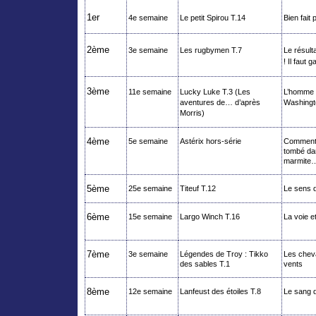
1er
4e semaine
Le petit
Spirou
T.14
Bien fait p
2ème
3e semaine
Les rugbymen T.7
Le résulta
! Il faut g
3ème
11e semaine
Lucky Luke T.3 (Les
L’homme
aventures de… d’après
Washingt
Morris)
4ème
5e semaine
Astérix hors-série
Comment 
tombé da
marmite
5ème
25e semaine
Titeuf
T.12
Le sens d
6ème
15e semaine
Largo Winch T.16
La voie et
7ème
3e semaine
Légendes de Troy :
Tikko
Les chev
des sables T.1
vents
8ème
12e semaine
Lanfeust
des étoiles T.8
Le sang 