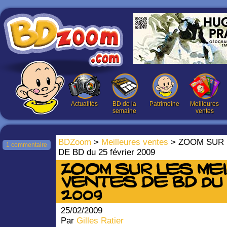
Actualités
BD de la
Patrimoine
Meilleures
semaine
ventes
BDZoom
>
Meilleures ventes
> ZOOM SUR 
1 commentaire
DE BD du 25 février 2009
ZOOM SUR LES ME
VENTES DE BD du 
2009
25/02/2009
Par
Gilles Ratier