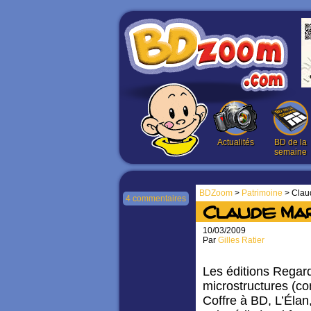
Actualités
BD de la
semaine
BDZoom
>
Patrimoine
> Clau
4 commentaires
Claude Ma
10/03/2009
Par
Gilles Ratier
Les éditions Regard
microstructures (c
Coffre à BD, L’Éla