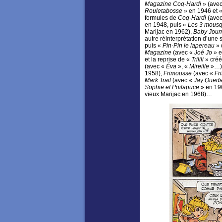
Magazine Coq-Hardi
» (avec
Rouletabosse
» en 1946 et 
formules de
Coq-Hardi
(ave
en 1948, puis «
Les 3 mousqu
Marijac en 1962),
Baby Jour
autre réinterprétation d’une
puis «
Pin-Pin le lapereau
» 
Magazine
(avec «
Joé Jo
» e
et la reprise de «
Trilili
» créé
(avec «
Éva
», «
Mireille
»…)
1958),
Frimousse
(avec «
Fr
Mark Trail
(avec «
Jay Queda
Sophie et Poilapuce
» en 19
vieux Marijac en 1968)…