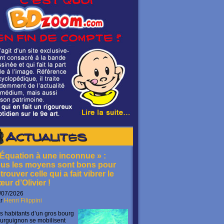
Actualités
 Équation à une inconnue » :
ous les moyens sont bons pour
trouver celle qui a fait vibrer le
œur d’Olivier !
/07/2026
ar
Henri Filippini
s habitants d’un gros bourg
urguignon se mobilisent