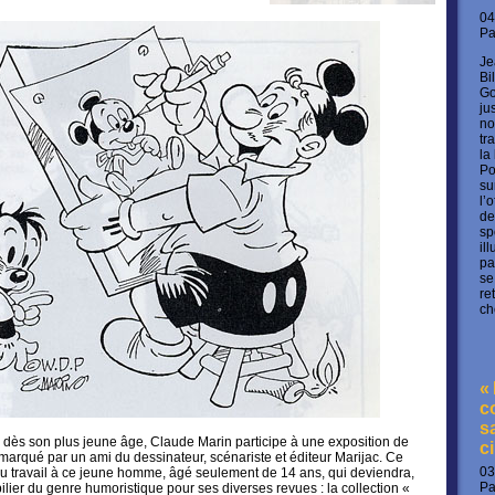
04
P
Je
Bi
Go
ju
no
tr
la
Po
su
l’
de
sp
il
pa
se
re
ch
«
c
s
n, dès son plus jeune âge, Claude Marin participe à une exposition de
c
emarqué par un ami du dessinateur, scénariste et éditeur Marijac. Ce
03
du travail à ce jeune homme, âgé seulement de 14 ans, qui deviendra,
P
e pilier du genre humoristique pour ses diverses revues :
la collection «