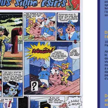
po
sy
fe
l’
so
D
l
10
P
Al
le
qu
vi
mo
à 
da
pa
d’
D
a
s