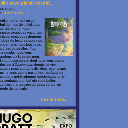
uller avec plaisir cet été…
/07/2026
ar
Laurent Lessous
aditionnellement en ce
but du mois de juillet, pour
 dernière chronique
unesse avant des vacances
ritées, nous vous donnons
 idées de lectures pour nos
ers enfants ; des tout petits
x presque adultes. Pour
ire simple, nous vous
ppelons dix titres qui nous
t enthousiasmés et dont nous vous avons
rlés sur
BDzoom.com
depuis janvier,
xquels nous ajoutons dix titres récents que
us ne vous avons pas présentés faute de
ace dans notre rubrique hebdomadaire. En
us souhaitant un bel été et de belles
cances, prenez soin de vous, surtout en
riode de canicule.
Lire la suite...