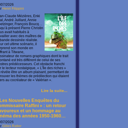
/07/2026
ar
Henri Filippini
an-Claude Mézières, Enki
lal, André Juillard, Annie
etzinger, François Boucq…
squ’à présent Pierre Christin
us avait habitués à
availler avec des maîtres de
 bande dessinée réaliste.
ur cet ultime scénario, il
rprend son monde en
offrant à Titwane,
ssinateur de romans graphiques dont le trait
ontané est très différent de celui de ses
lustres prédécesseurs. Cet obstacle franchi
r le lecteur nostalgique, « L’Île des riches »
 révèle être un album plaisant, permettant de
trouver les thèmes de prédilection qui étaient
ers au cocréateur de « Valérian ».
Lire la suite...
 Les Nouvelles Enquêtes du
ommissaire Raffini » : un retour
avoureux et un hommage au
inéma des années 1950-1960…
/07/2026
ar
Gilles Ratier