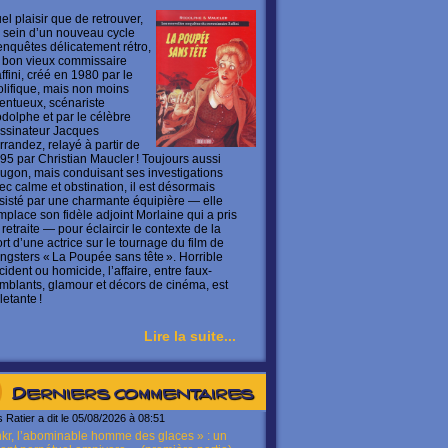
el plaisir que de retrouver,
 sein d’un nouveau cycle
enquêtes délicatement rétro,
 bon vieux commissaire
ffini, créé en 1980 par le
olifique, mais non moins
lentueux, scénariste
dolphe et par le célèbre
ssinateur Jacques
rrandez, relayé à partir de
95 par Christian Maucler ! Toujours aussi
ugon, mais conduisant ses investigations
ec calme et obstination, il est désormais
sisté par une charmante équipière — elle
mplace son fidèle adjoint Morlaine qui a pris
 retraite — pour éclaircir le contexte de la
rt d’une actrice sur le tournage du film de
ngsters « La Poupée sans tête ». Horrible
cident ou homicide, l’affaire, entre faux-
mblants, glamour et décors de cinéma, est
letante !
Lire la suite...
Derniers commentaires
s Ratier a dit le 05/08/2026 à 08:51
kr, l’abominable homme des glaces » : un