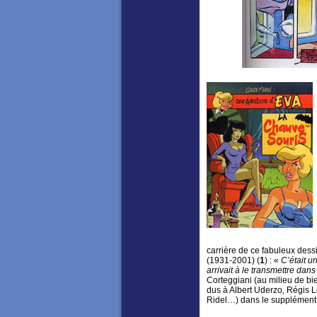
carrière de ce fabuleux dess
(1931-2001) (
1
) : «
C’était un
arrivait à le transmettre da
Corteggiani (au milieu de 
dus à Albert Uderzo, Régis L
Ridel…) dans le supplémen