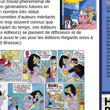
t un travail phénoménal de
b
es générations futures en
12
un nombre très réduit
P
?uvrettes d’auteurs méritants
Tr
dé
ien trop souvent connus que
la
upart du temps, ces éditeurs
je
mé
es éditeurs) se passent de diffuseurs et de
20
est aussi le cas pour les éditions Regards sises à
ch
au
0 Brassac).
fa
ra
on
pa
au
no
pl
vo
va
pé