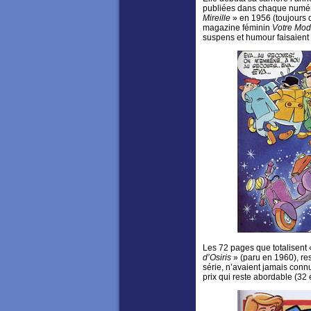
publiées dans chaque numéro
Mireille
» en 1956 (toujours 
magazine féminin
Votre Mod
suspens et humour faisaien
Les 72 pages que totalisent
d’Osiris
» (paru en 1960), r
série, n’avaient jamais conn
prix qui reste abordable (32 