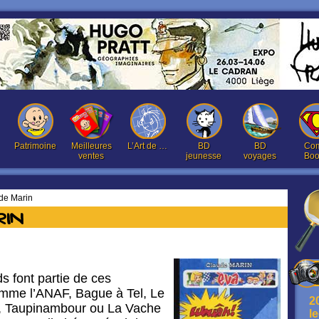
Patrimoine
Meilleures
L’Art de …
BD
BD
Com
ventes
jeunesse
voyages
Boo
de Marin
rin
s font partie de ces
omme l’ANAF, Bague à Tel, Le
2
n, Taupinambour ou La Vache
l