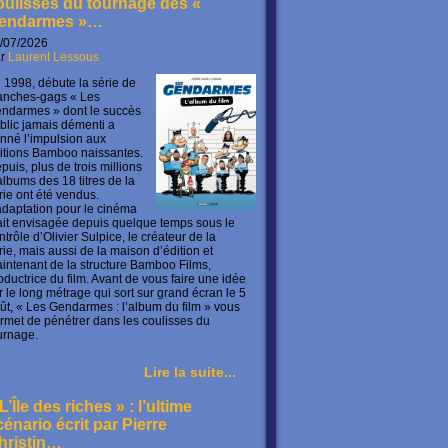
oulisses du tournage des «
endarmes »…
/07/2026
ar
Laurent Lessous
 1998, débute la série de
anches-gags « Les
ndarmes » dont le succès
blic jamais démenti a
nné l’impulsion aux
itions Bamboo naissantes.
puis, plus de trois millions
albums des 18 titres de la
rie ont été vendus.
adaptation pour le cinéma
ait envisagée depuis quelque temps sous le
ntrôle d’Olivier Sulpice, le créateur de la
rie, mais aussi de la maison d’édition et
intenant de la structure Bamboo Films,
oductrice du film. Avant de vous faire une idée
r le long métrage qui sort sur grand écran le 5
ût, « Les Gendarmes : l’album du film » vous
rmet de pénétrer dans les coulisses du
urnage.
Lire la suite...
L’Île des riches » : l’ultime
cénario écrit par Pierre
hristin…