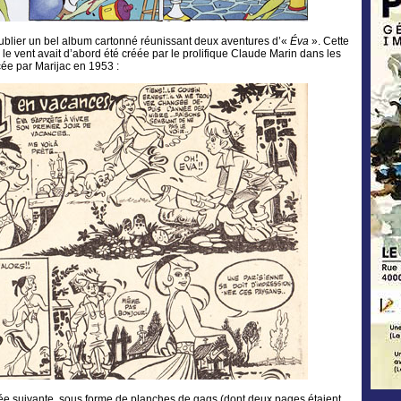
ublier un bel album cartonné réunissant deux aventures d’«
Éva
». Cette
le vent avait d’abord été créée par le prolifique Claude Marin dans les
cée par Marijac en 1953 :
née suivante, sous forme de planches de gags (dont deux pages étaient