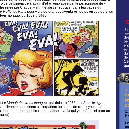
 de ce bimensuel), avant d’être remplacée par le personnage de «
dessinée par Claude Marin), et de se retrouver dans les pages du
e-Reflet de Paris
pour vivre de grandes aventures toutes en couleurs, où
t bon ménage, de 1958 à 1961.
«
t
re
 «
Le Manoir des deux étangs
», qui date de 1958 et «
Sous le signe
c
espectivement deuxième et cinquième épisodes de cette sympathique
u l’honneur d’une publication en album : voilà qui y remédie, et pour un
11
euros).
P
Le
bo