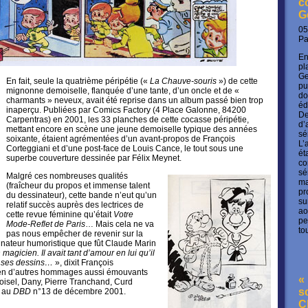
c
G
05
P
En
pl
Ge
En fait, seule la quatrième péripétie («
La Chauve-souris
») de cette
pu
mignonne demoiselle, flanquée d’une tante, d’un oncle et de «
do
charmants » neveux, avait été reprise dans un album passé bien trop
éd
inaperçu. Publiées par Comics Factory (4 Place Galonne, 84200
De
Carpentras) en 2001, les 33 planches de cette cocasse péripétie,
d’
mettant encore en scène une jeune demoiselle typique des années
sé
soixante, étaient agrémentées d’un avant-propos de François
L’
Corteggiani et d’une post-face de Louis Cance, le tout sous une
ét
superbe couverture dessinée par Félix Meynet.
co
sé
Malgré ces nombreuses qualités
ma
(fraîcheur du propos et immense talent
pr
du dessinateur), cette bande n’eut qu’un
su
relatif succès auprès des lectrices de
ao
cette revue féminine qu’était
Votre
pe
Mode-Reflet de Paris
… Mais cela ne va
to
pas nous empêcher de revenir sur la
inateur humoristique que fût Claude Marin
 magicien. Il avait tant d’amour en lui qu’il
ns ses dessins…
», dixit François
bien d’autres hommages aussi émouvants
« 
oisel, Dany, Pierre Tranchand, Curd
s
t au
DBD
n°13 de décembre 2001.
C