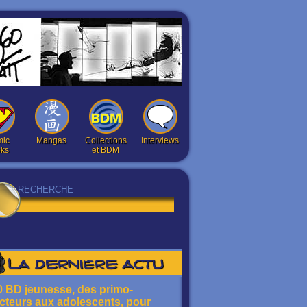
ic
Mangas
Collections
Interviews
ks
et BDM
La dernière actu
0 BD jeunesse, des primo-
ecteurs aux adolescents, pour