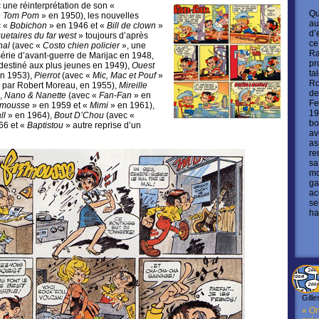
 une réinterprétation de son «
Qu
«
Tom Pom
» en 1950), les nouvelles
au
c «
Bobichon
» en 1946 et «
Bill de clown
»
d’
etaires du far west
» toujours d’après
ce
nal
(avec «
Costo chien policier
», une
Ra
 série d’avant-guerre de Marijac en 1948,
pr
destiné aux plus jeunes en 1949),
Ouest
ta
n 1953),
Pierrot
(avec «
Mic, Mac et Pouf
»
Ro
 par Robert Moreau, en 1955),
Mireille
de
,
Nano & Nanette
(avec «
Fan-Fan
» en
Fe
imousse
» en 1959 et «
Mimi
» en 1961),
19
ll
» en 1964),
Bout D’Chou
(avec «
bo
66 et «
Baptistou
» autre reprise d’un
av
as
re
sa
mo
ga
ac
se
ha
Gille
« On