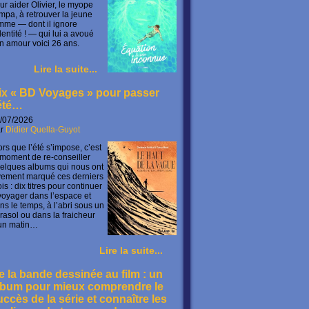
ur aider Olivier, le myope
mpa, à retrouver la jeune
mme — dont il ignore
identité ! — qui lui a avoué
n amour voici 26 ans.
Lire la suite...
ix « BD Voyages » pour passer
’été…
/07/2026
ar
Didier Quella-Guyot
ors que l’été s’impose, c’est
 moment de re-conseiller
elques albums qui nous ont
vement marqué ces derniers
is : dix titres pour continuer
voyager dans l’espace et
ns le temps, à l’abri sous un
rasol ou dans la fraicheur
un matin…
Lire la suite...
e la bande dessinée au film : un
lbum pour mieux comprendre le
uccès de la série et connaître les