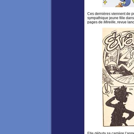
Ces dernières viennent de p
sympathique jeune fille dans 
pages de
Mireille
, revue lan
Elle débuta sa carrière l’an