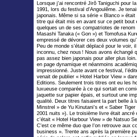
Lorsque j’ai rencontré Jirô Taniguchi pour la
1991, lors du festival d’Angoulême. Je tenai
japonais. Même si sa série « Blanco » était 
titre qui était mis en avant sur ce petit bo
quelques un de ses compatriotes de renom 
Masashi Tanaka (« Gon ») et Tomofusa Kure
empressé de dévorer ces deux volumes qu’i
Peu de monde s’était déplacé pour le voir, il
inconnu, chez nous ! Nous avons échangé que
pas assez bien japonais pour aller plus loin.
en page dynamique et néanmoins académiqu
impressionné. Juste avant ce festival, l’éd
venait de publier « Hotel Harbor View » dan
Editions. Seulement trois titres ont eu les h
luxueuse comparée à ce qui sortait en comi
jaquette sur papier épais, et surtout une im
qualité. Deux titres faisaient la part belle à 
Minstrel » de Yu Kinutani’s et « Saber Tige
2001 nuits »). Le troisième livre était ancré
c’était « Hotel Harbour View » de Natsuo Se
C’est ce même duo que l’on retrouve aux 
business ». Trente ans après la première pu