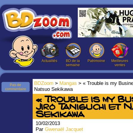
Actualités
BD de la
Patrimoine
Meilleures
semaine
ventes
BDZoom
>
Mangas
> « Trouble is my Busine
Pas de
Natsuo Sekikawa
commentaire
« Trouble is my Bu
Jirô Taniguchi et 
Sekikawa
10/02/2013
Par
Gwenaël Jacquet