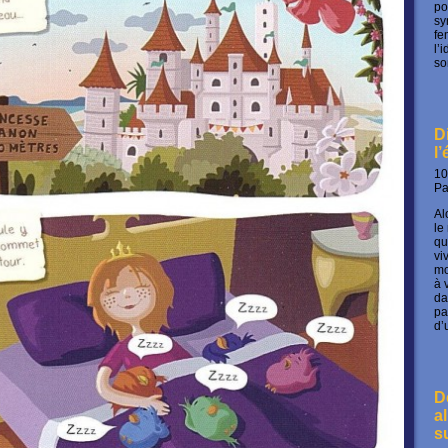
po
sy
fe
l’
so
D
l
10
P
Al
le
qu
vi
mo
à 
da
pa
d’
D
a
s