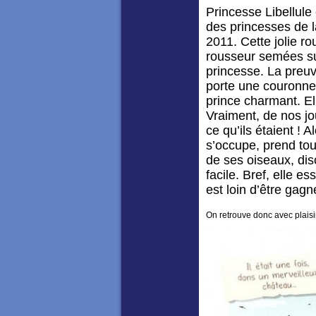
Princesse Libellul
des princesses de l
2011. Cette jolie r
rousseur semées su
princesse. La preuv
porte une couronne e
prince charmant. Ell
Vraiment, de nos jo
ce qu’ils étaient ! A
s’occupe, prend tou
de ses oiseaux, dis
facile. Bref, elle e
est loin d’être gag
On retrouve donc avec plais