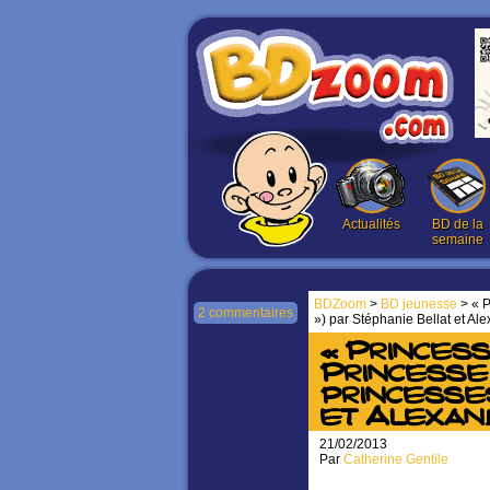
Actualités
BD de la
semaine
BDZoom
>
BD jeunesse
> « P
2 commentaires
») par Stéphanie Bellat et Al
« Princess
Princesse 
princesses
et Alexan
21/02/2013
Par
Catherine Gentile