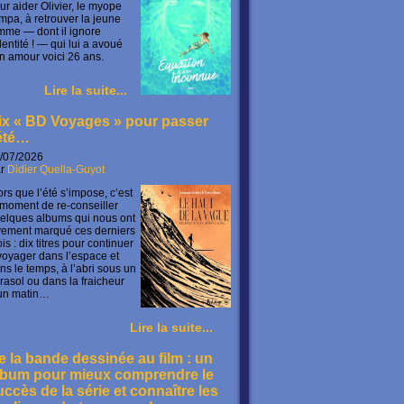
ur aider Olivier, le myope
mpa, à retrouver la jeune
mme — dont il ignore
identité ! — qui lui a avoué
n amour voici 26 ans.
Lire la suite...
ix « BD Voyages » pour passer
’été…
/07/2026
ar
Didier Quella-Guyot
ors que l’été s’impose, c’est
 moment de re-conseiller
elques albums qui nous ont
vement marqué ces derniers
is : dix titres pour continuer
voyager dans l’espace et
ns le temps, à l’abri sous un
rasol ou dans la fraicheur
un matin…
Lire la suite...
e la bande dessinée au film : un
lbum pour mieux comprendre le
uccès de la série et connaître les