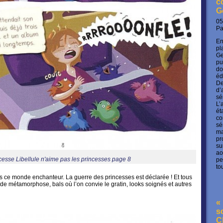
c
G
05
P
En
pl
Ge
pu
do
éd
De
d’
sé
L’
ét
co
sé
ma
pr
su
ao
cesse Libellule n'aime pas les princesses page 8
pe
to
s ce monde enchanteur. La guerre des princesses est déclarée ! Et tous
 de métamorphose, bals où l’on convie le gratin, looks soignés et autres
« 
s
C