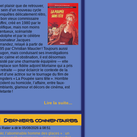
el plaisir que de retrouver,
 sein d’un nouveau cycle
enquêtes délicatement rétro,
 bon vieux commissaire
ffini, créé en 1980 par le
olifique, mais non moins
lentueux, scénariste
dolphe et par le célèbre
ssinateur Jacques
rrandez, relayé à partir de
95 par Christian Maucler ! Toujours aussi
ugon, mais conduisant ses investigations
ec calme et obstination, il est désormais
sisté par une charmante équipière — elle
mplace son fidèle adjoint Morlaine qui a pris
 retraite — pour éclaircir le contexte de la
rt d’une actrice sur le tournage du film de
ngsters « La Poupée sans tête ». Horrible
cident ou homicide, l’affaire, entre faux-
mblants, glamour et décors de cinéma, est
letante !
Lire la suite...
Derniers commentaires
s Ratier a dit le 05/08/2026 à 08:51
kr, l’abominable homme des glaces » : un