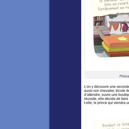
Princ
L’on y découvre une seconde
aussi son chevalier, tricote de
d’attendre, ouvre une boutiqu
réussite, elle décide de faire
t-elle, le prince qui viendra 