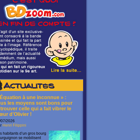
Actualités
 Équation à une inconnue » :
ous les moyens sont bons pour
trouver celle qui a fait vibrer le
œur d’Olivier !
/07/2026
ar
Henri Filippini
s habitants d’un gros bourg
urguignon se mobilisent