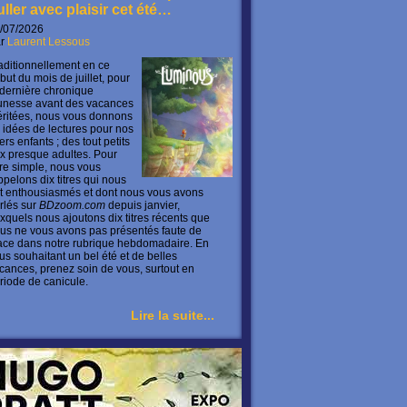
uller avec plaisir cet été…
/07/2026
ar
Laurent Lessous
aditionnellement en ce
but du mois de juillet, pour
 dernière chronique
unesse avant des vacances
ritées, nous vous donnons
 idées de lectures pour nos
ers enfants ; des tout petits
x presque adultes. Pour
ire simple, nous vous
ppelons dix titres qui nous
t enthousiasmés et dont nous vous avons
rlés sur
BDzoom.com
depuis janvier,
xquels nous ajoutons dix titres récents que
us ne vous avons pas présentés faute de
ace dans notre rubrique hebdomadaire. En
us souhaitant un bel été et de belles
cances, prenez soin de vous, surtout en
riode de canicule.
Lire la suite...