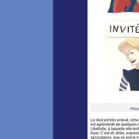
Princ
Le récit est très enlevé, rich
est agrémenté de quelques in
Libellulle, à laquelle elle
foyer. C’est vif, drôle, expr
secondaires, que ce soit le 