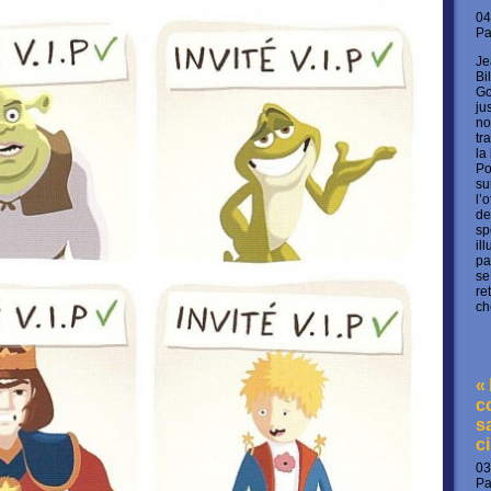
04
P
Je
Bi
Go
ju
no
tr
la
Po
su
l’
de
sp
il
pa
se
re
ch
«
c
s
c
03
P