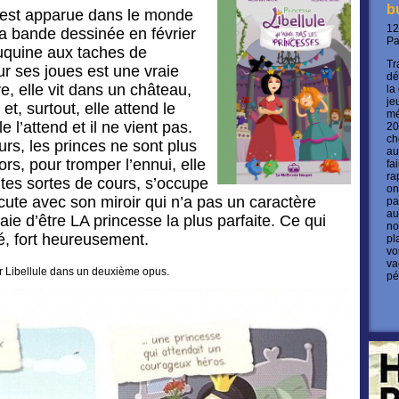
b
e est apparue dans le monde
12
a bande dessinée en février
P
ouquine aux taches de
Tr
r ses joues est une vraie
dé
e, elle vit dans un château,
la
je
t, surtout, elle attend le
mé
e l’attend et il ne vient pas.
20
ch
urs, les princes ne sont plus
au
lors, pour tromper l’ennui, elle
fa
ra
tes sortes de cours, s’occupe
on
cute avec son miroir qui n’a pas un caractère
pa
au
ssaie d’être LA princesse la plus parfaite. Ce qui
no
né, fort heureusement.
pl
vo
va
ir Libellule dans un deuxième opus.
pé