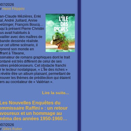
/07/2026
ar
Henri Filippini
an-Claude Mézières, Enki
lal, André Juillard, Annie
etzinger, François Boucq…
squ’à présent Pierre Christin
us avait habitués à
availler avec des maîtres de
 bande dessinée réaliste.
ur cet ultime scénario, il
rprend son monde en
offrant à Titwane,
ssinateur de romans graphiques dont le trait
ontané est très différent de celui de ses
lustres prédécesseurs. Cet obstacle franchi
r le lecteur nostalgique, « L’Île des riches »
 révèle être un album plaisant, permettant de
trouver les thèmes de prédilection qui étaient
ers au cocréateur de « Valérian ».
Lire la suite...
 Les Nouvelles Enquêtes du
ommissaire Raffini » : un retour
avoureux et un hommage au
inéma des années 1950-1960…
/07/2026
ar
Gilles Ratier