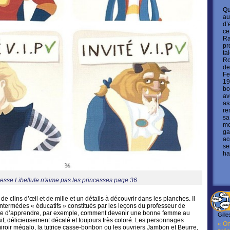
Qu
au
d’
ce
Ra
pr
ta
Ro
de
Fe
19
bo
av
as
re
sa
mo
ga
ac
se
ha
esse Libellule n'aime pas les princesses page 36
e de clins d’œil et de mille et un détails à découvrir dans les planches. Il
termèdes « éducatifs » constitués par les leçons du professeur de
 tente d’apprendre, par exemple, comment devenir une bonne femme au
Gille
essif, délicieusement décalé et toujours très coloré. Les personnages
« On
miroir mégalo, la tutrice casse-bonbon ou les ouvriers Jambon et Beurre,