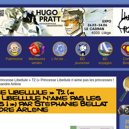
Patrimoine
Meilleures
L’Art de …
BD
BD
Com
ventes
jeunesse
voyages
Boo
rincesse Libellule » T2 (« Princesse Libellule n’aime pas les princesses !
exandre Arlène
e Libellule » T2 («
Libellule n’aime pas les
 ! ») par Stéphanie Bellat
dre Arlène
2
l