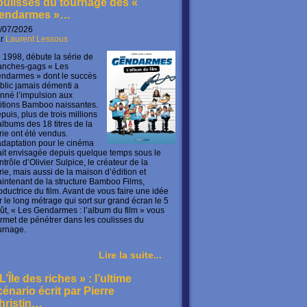
oulisses du tournage des «
endarmes »…
/07/2026
ar
Laurent Lessous
 1998, débute la série de
anches-gags « Les
ndarmes » dont le succès
blic jamais démenti a
nné l’impulsion aux
itions Bamboo naissantes.
puis, plus de trois millions
albums des 18 titres de la
rie ont été vendus.
adaptation pour le cinéma
ait envisagée depuis quelque temps sous le
ntrôle d’Olivier Sulpice, le créateur de la
rie, mais aussi de la maison d’édition et
intenant de la structure Bamboo Films,
oductrice du film. Avant de vous faire une idée
r le long métrage qui sort sur grand écran le 5
ût, « Les Gendarmes : l’album du film » vous
rmet de pénétrer dans les coulisses du
urnage.
Lire la suite...
L’Île des riches » : l’ultime
cénario écrit par Pierre
hristin…