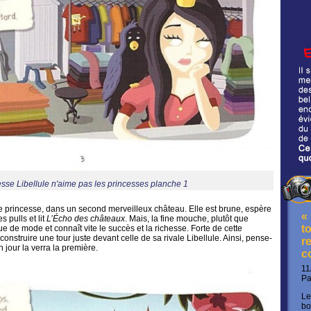
esse Libellule n'aime pas les princesses planche 1
 princesse, dans un second merveilleux château. Elle est brune, espère
«
s pulls et lit
L’Écho des châteaux
. Mais, la fine mouche, plutôt que
t
e de mode et connaît vite le succès et la richesse. Forte de cette
 construire une tour juste devant celle de sa rivale Libellule. Ainsi, pense-
re
un jour la verra la première.
c
11
P
Le
bo