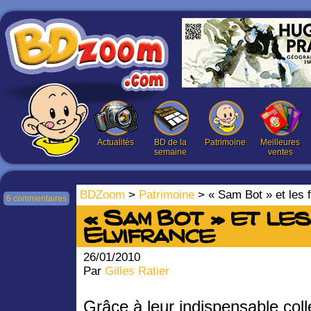
Actualités
BD de la
Patrimoine
Meilleures
semaine
ventes
BDZoom
>
Patrimoine
> « Sam Bot » et les f
6 commentaires
« Sam Bot » et le
Elvifrance
26/01/2010
Par
Gilles Ratier
Grâce à leur indispensable coll