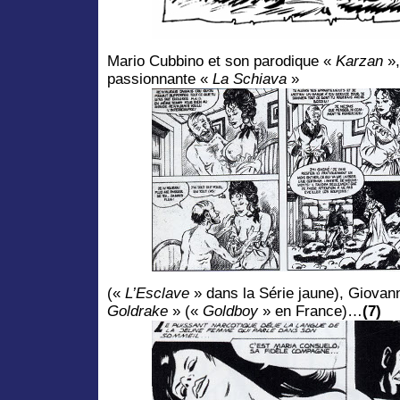
Mario Cubbino et son parodique «
Karzan
»,
passionnante «
La Schiava
»
(«
L’Esclave
» dans la Série jaune), Giovann
Goldrake
» («
Goldboy
» en France)…
(7)