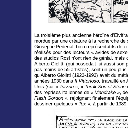
La troisième plus ancienne héroïne d’Elvifr
mordue par une créature à la recherche de s
Giuseppe Pederiali bien représentatifs de c
réalisés pour des lecteurs « avides de sexe
des studios Rosi n’ont rien de génial, mais c
Alberto Giolitti (qui possédait lui aussi son
pas moins de 55 artistes), sont un peu plus s
qu’Alberto Giolitti (1923-1993) avait du méti
années 1930 dans
Il Vittorioso
, travaillé en
Unis (sur «
Tarzan
», «
Turok Son of Stone
des reprises italiennes de «
Mandrake
», d
Flash Gordon
», rejoignant finalement l’équi
dessiner quelques «
Tex
», à partir de 1989.