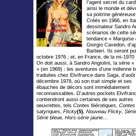
l’agent secret du card
ainsi le monde et dévo
sa poitrine généreus
Créés en 1966, en Ita
dessinateur Sandro An
scénarios de cette sé
tendance «
Marquise 
Giorgio Cavedon, d’a
Barbieri. Ils seront pu
octobre 1976 ; et, en France, de la mi-1970 
On doit aussi, à Sandro Angiolini, la série «
» (en 1969) : les aventures d’une indienne 
traduites chez Elvifrance dans Saga, d’août
décembre 1978, où son trait simple et ses
ébauches de décors sont immédiatement
reconnaissables. D’autres pockets Elvifran
contiendront aussi certaines de ses autres
oeuvrettes, tels
Contes féérotiques
,
Contes
satyriques
,
Flicky
(5)
,
Nouveau Flicky
,
Série
Série bleue, Hors-série jaune
…