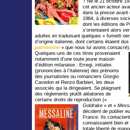
? Né le 21 octobre 193
cet ancien acteur avai
dans la presse avant
1964, à diverses soc
dont les éditions de 
s’orientaient alors v
adultes en traduisant quelques «
fumetti ner
d’origine italienne, dont certains étaient du
patrimoine
» que nous lui avons consacré)
Quelques-uns de ces titres provenaient
notamment d’une toute jeune maison
d’édition milanaise : Erregi, initiales
(prononcées à l’italienne) des prénoms
des journalistes ou romanciers Giorgio
Cavedon et Renzo Barbieri, les deux
associés qui la dirigeaient. Se plaignant
des règlements plutôt aléatoires de
certains droits de reproduction («
Goldrake
» et «
Messa
décident de publier e
France. Ils contactent
connaissaient bien et 
totale liberté de man