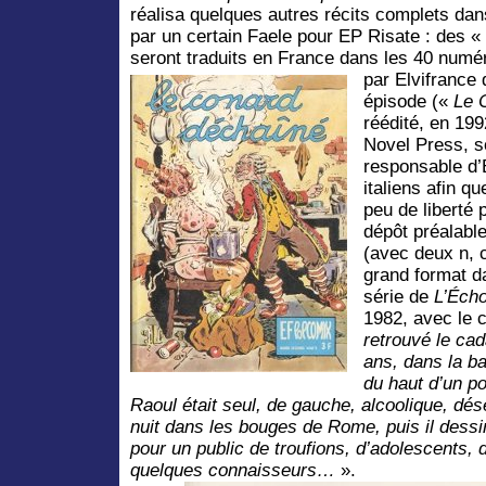
réalisa quelques autres récits complets da
par un certain Faele pour EP Risate : des «
seront traduits en France dans les 40 numé
par Elvifrance
épisode («
Le 
réédité, en 19
Novel Press, s
responsable d’
italiens afin q
peu de liberté 
dépôt préalabl
(avec deux n, c
grand format d
série de
L’Éch
1982, avec le 
retrouvé le ca
ans, dans la ba
du haut d’un p
Raoul était seul, de gauche, alcoolique, dés
nuit dans les bouges de Rome, puis il dessi
pour un public de troufions, d’adolescents,
quelques connaisseurs…
».