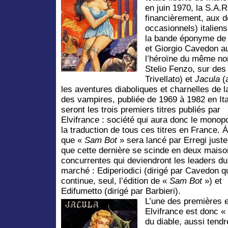
en juin 1970, la S.A.R
financièrement, aux d
occasionnels) italien
la bande éponyme de 
et Giorgio Cavedon a
l’héroïne du même no
Stelio Fenzo, sur des
Trivellato)
et
Jacula
(
les aventures diaboliques et charnelles de l
des vampires, publiée de 1969 à 1982 en Ita
seront les trois premiers titres publiés par
Elvifrance : société qui aura donc le monop
la traduction de tous ces titres en France. Á
que «
Sam Bot
» sera lancé par Erregi juste
que cette dernière se scinde en deux mais
concurrentes qui deviendront les leaders du
marché : Ediperiodici (dirigé par Cavedon q
continue, seul, l’édition de «
Sam Bot
») et
Edifumetto (dirigé par Barbieri).
L’une des premières e
Elvifrance est donc «
du diable, aussi tendr