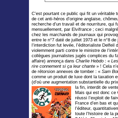
C’est pourtant ce public qui fit un véritabl
de cet anti-héros d’origine anglaise, chômeu
recherche d’un travail et de nourriture, qui 
mensuellement, par Elvifrance ; ceci malgré 
chez les marchands de journaux qui provoqu
entre le n°7 daté de juillet 1973 et le n°8 d
l’interdiction fut levée, l’éditorialiste Delfeil
violemment parti contre le ministre de l’inté
collègues journalistes jugés complices du fai
affaire) annonça dans
Charlie Hebdo
: «
Les 
rire connement si ça leur chante
» ! Cela n
de rétorsion annexes de tomber : «
Sam Bo
comme un produit de luxe dont la taxation es
(d’où une augmentation substantielle du prix
la fin, interdit de ven
Mais qui est donc ce 
réussi l’exploit de fai
France d’en bas et qui
l’éditeur, quantitative
toute l’histoire de la 