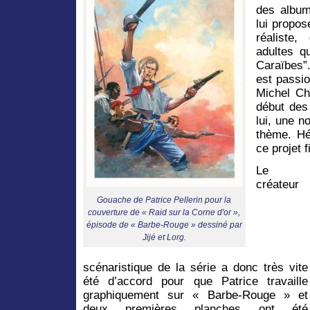
des album
lui propos
réaliste,
adultes 
Caraïbes”
est passi
Michel Ch
début des
lui, une n
thème. Hé
ce projet f
Le
créateur
Gouache de Patrice Pellerin pour la
couverture de « Raid sur la Corne d'or »,
épisode de « Barbe-Rouge » dessiné par
Jijé et Lorg.
scénaristique de la série a donc très vite
été d’accord pour que Patrice travaille
graphiquement sur « Barbe-Rouge » et
deux premières planches ont été