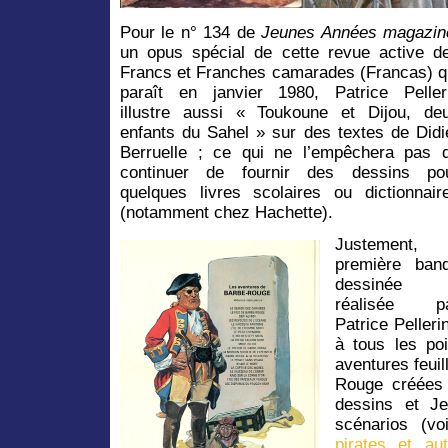
Pour le n° 134 de
Jeunes Années magazin
un opus spécial de cette revue active d
Francs et Franches camarades (Francas) q
paraît en janvier 1980, Patrice Peller
illustre aussi « Toukoune et Dijou, de
enfants du Sahel » sur des textes de Didi
Berruelle ; ce qui ne l’empêchera pas 
continuer de fournir des dessins po
quelques livres scolaires ou dictionnair
(notamment chez Hachette).
Justement, 
première ban
dessinée
réalisée p
Patrice Pelleri
à tous les po
aventures feui
Rouge créées 
dessins et Je
scénarios (v
pirates et au