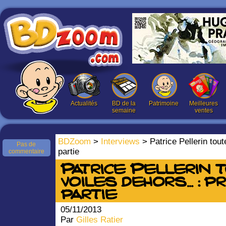
Actualités
BD de la
Patrimoine
Meilleures
semaine
ventes
BDZoom
>
Interviews
> Patrice Pellerin tou
Pas de
partie
commentaire
Patrice Pellerin 
voiles dehors… : p
partie
05/11/2013
Par
Gilles Ratier