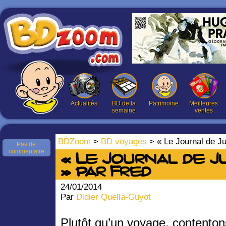
Actualités
BD de la
Patrimoine
Meilleures
semaine
ventes
BDZoom
>
BD voyages
> « Le Journal de Ju
Pas de
commentaire
« Le Journal de J
» par Fred
24/01/2014
Par
Didier Quella-Guyot
Plutôt qu’un voyage, contenton