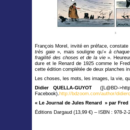
François Morel, invité en préface, constat
très gaie
», mais souligne qu’«
à chaque 
fragilité des choses et de la vie
». Heureu
dure et le Renard de 1925 comme le Fred
cette édition complétée de deux planches in
Les choses, les mots, les images, la vie, qu
Didier QUELLA-GUYOT
([L@BD->http
Facebook).
http://bdzoom.com/author/didier
« Le Journal de Jules Renard
» par Fred
Éditions
Dargaud (13,99 €) – ISBN : 978-2-