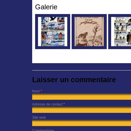
Galerie
Laisser un commentaire
Nom
*
Adresse de contact
*
Site web
Commentaire