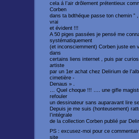
cela á l’air drôlement prétentieux co
Corben
dans ta bdthéque passe ton chemin ” , 
vrai
et évident !!!
A 50 piges passées je pensé me connaît
systématiquement
(et inconsciemment) Corben juste en 
dans
certains liens internet , puis par curios
artiste
par un 1er achat chez Delirium de l’al
cimetière -
Denaus » .
… Quel choque !!! …. une gifle magist
refouler
un dessinateur sans auparavant lire s
Depuis je me suis (honteusement) rat
l’intégrale
de la collection Corben publié par Del
PS : excusez-moi pour ce commentaire 
site