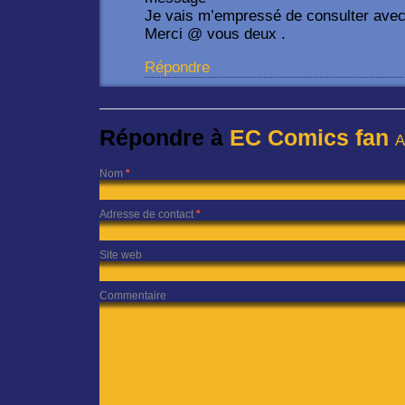
Je vais m’empressé de consulter avec 
Merci @ vous deux .
Répondre
Répondre à
EC Comics fan
A
Nom
*
Adresse de contact
*
Site web
Commentaire