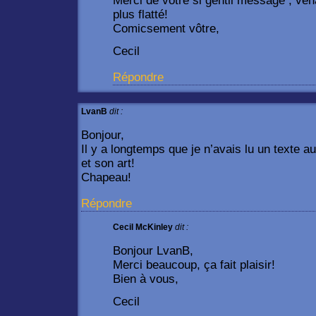
Merci de votre si gentil message ; vena
plus flatté!
Comicsement vôtre,
Cecil
Répondre
LvanB
dit :
Bonjour,
Il y a longtemps que je n’avais lu un texte a
et son art!
Chapeau!
Répondre
Cecil McKinley
dit :
Bonjour LvanB,
Merci beaucoup, ça fait plaisir!
Bien à vous,
Cecil