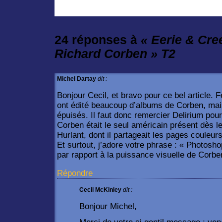
24 réponses à
« Eerie & Cre
Richard Corben » T2
Michel Dartay
dit :
Bonjour Cecil, et bravo pour ce bel article.
ont édité beaucoup d’albums de Corben, mais
épuisés. Il faut donc remercier Delirium pour
Corben était le seul américain présent dès 
Hurlant, dont il partageait les pages couleu
Et surtout, j’adore votre phrase : « Photosho
par rapport à la puissance visuelle de Corbe
Répondre
Cecil McKinley
dit :
Bonjour Michel,