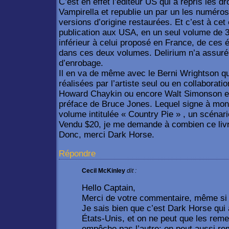
C’est en effet l’éditeur US qui a repris les d
Vampirella et republie un par un les numér
versions d’origine restaurées. Et c’est à cet é
publication aux USA, en un seul volume de 3
inférieur à celui proposé en France, de ces
dans ces deux volumes. Delirium n’a assuré 
d’enrobage.
Il en va de même avec le Berni Wrightson qui
réalisées par l’artiste seul ou en collaborat
Howard Chaykin ou encore Walt Simonson et 
préface de Bruce Jones. Lequel signe à mon 
volume intitulée « Country Pie » , un scénar
Vendu $20, je me demande à combien ce liv
Donc, merci Dark Horse.
Répondre
Cecil McKinley
dit :
Hello Captain,
Merci de votre commentaire, même si 
Je sais bien que c’est Dark Horse qui
États-Unis, et on ne peut que les reme
empêche pas l’autre: on peut aussi re