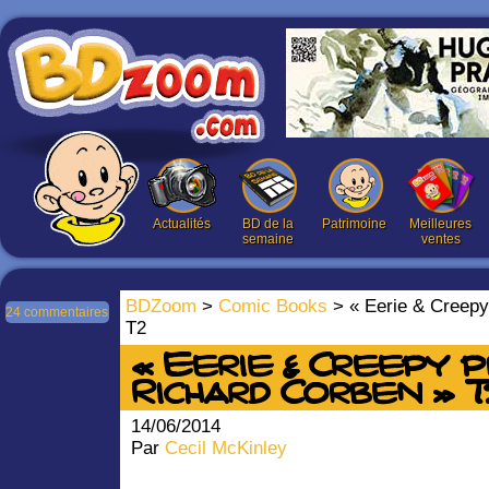
Actualités
BD de la
Patrimoine
Meilleures
semaine
ventes
BDZoom
>
Comic Books
> « Eerie & Creepy
24 commentaires
T2
« Eerie & Creepy
Richard Corben » T
14/06/2014
Par
Cecil McKinley