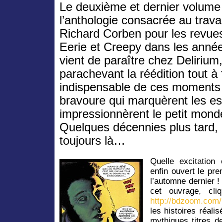
Le deuxième et dernier volume
l’anthologie consacrée au trava
Richard Corben pour les revue
Eerie et Creepy dans les anné
vient de paraître chez Delirium
parachevant la réédition tout à 
indispensable de ces moments
bravoure qui marquèrent les esp
impressionnèrent le petit mond
Quelques décennies plus tard, l
toujours là…
Quelle excitation
enfin ouvert le pr
l’automne dernier !
cet ouvrage, cli
http://bdzoom.com
les histoires réal
mythiques titres 