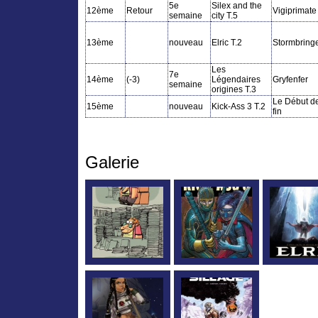
5e
Silex and the
12ème
Retour
Vigiprimate
semaine
city T.5
13ème
nouveau
Elric T.2
Stormbring
Les
7e
14ème
(-3)
Légendaires
Gryfenfer
semaine
origines T.3
Le Début de
15ème
nouveau
Kick-Ass 3 T.2
fin
Galerie