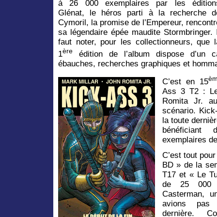
à 26 000 exemplaires par les édition
Glénat, le héros parti à la recherche d
Cymoril, la promise de l’Empereur, rencontr
sa légendaire épée maudite Stormbringer. I
faut noter, pour les collectionneurs, que l
ère
1
édition de l’album dispose d’un c
ébauches, recherches graphiques et homma
è
C’est en 15
Ass 3 T2 : Le
Romita Jr. a
scénario. Kick
la toute derniè
bénéficiant
exemplaires de 
C’est tout pour
BD » de la sem
T17 et « Le Tu
de 25 000 e
Casterman, u
avions pas
dernière. 