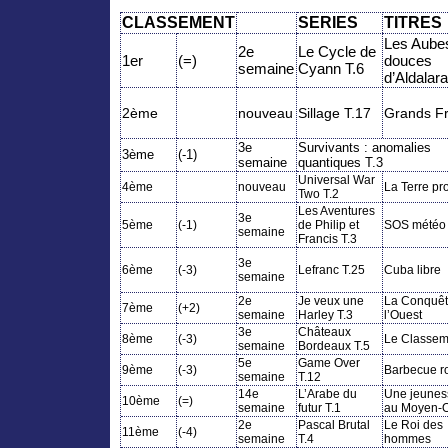
CLASSEMENT
SERIES
TITRES
Les Aube
2e
Le Cycle de
1er
(=)
douces
semaine
Cyann T.6
d’Aldalar
2ème
nouveau
Sillage T.17
Grands Fr
3e
Survivants : anomalies
3ème
(-1)
semaine
quantiques T.3
Universal War
4ème
nouveau
La Terre pr
Two T.2
Les Aventures
3e
5ème
(-1)
de Philip et
SOS météo
semaine
Francis T.3
3e
6ème
(-3)
Lefranc T.25
Cuba libre
semaine
2e
Je veux une
La Conquêt
7ème
(+2)
semaine
Harley T.3
l’Ouest
3e
Châteaux
8ème
(-3)
Le Classem
semaine
Bordeaux T.5
5e
Game Over
9ème
(-3)
Barbecue r
semaine
T.12
14e
L’Arabe du
Une jeunes
10ème
(=)
semaine
futur T.1
au Moyen-O
2e
Pascal Brutal
Le Roi des
11ème
(-4)
semaine
T.4
hommes