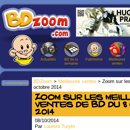
Actualités
BD de la
Patrimoine
Meilleures
semaine
ventes
BDZoom
>
Meilleures ventes
> Zoom sur les
3 commentaires
octobre 2014
Zoom sur les meil
ventes de BD du 8
2014
08/10/2014
Par
Laurent Turpin