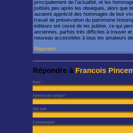
principalement de l’actualité, et les homma
publiés peu après les obsèques, alors que bi
auraient apprécié des hommages de leur vi
travail de préservation du patrimoine histo
éditeurs ont cessé de les publier, ce qui pe
anciennes, parfois très difficiles à trouver 
nouveau accessibles à tous les amateurs de 
Répondre
Répondre à
Francois Pince
Nom
*
Adresse de contact
*
Site web
Commentaire