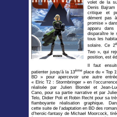
volet de la s
Denis Bajram 
critique et 
dément pas à
promise » dans 
apparu dans 
disparaître le
tous les habit
solaire. Ce 2
Two », qui re
position, est é
Il faut ensuit
ème
patienter jusqu’à la 13
place du « Top 1
BD » pour apercevoir une autre entrée
« Elric T2 : Stormbringer » en l’occurrence
réalisée par Julien Blondel et Jean-Lu
Cano, pour sa partie narrative et par Julie
Telo, Didier Poli et Robin Recht pour sa trè
flamboyante réalisation graphique. Dan
cette suite de l’adaptation en BD des roman
d’heroic-fantasy de Michael Moorcock, tiré