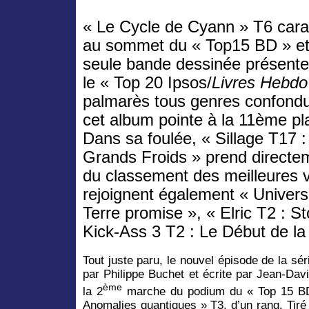
« Le Cycle de Cyann » T6 cara
au sommet du « Top15 BD » et 
seule bande dessinée présent
le « Top 20 Ipsos/
Livres Hebdo
palmarès tous genres confond
cet album pointe à la 11ème pl
Dans sa foulée, « Sillage T17 :
Grands Froids » prend directe
du classement des meilleures 
rejoignent également « Univer
Terre promise », « Elric T2 : S
Kick-Ass 3 T2 : Le Début de la 
Tout juste paru, le nouvel épisode de la sér
par Philippe Buchet et écrite par Jean-Da
ème
la 2
marche du podium du « Top 15 BD
Anomalies quantiques » T3, d’un rang. Tiré