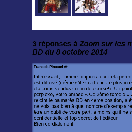
3 réponses à
Zoom sur les m
BD du 8 octobre 2014
Francois Pincemi
dit :
Intéressant, comme toujours, car cela permet
est diffusé (même s’il serait encore plus int
d’albums vendus en fin de course!). Un poin
perplexe, votre phrase « Ce 2ème tome d’« 
rejoint le palmarès BD en 4ème position, a é
ne vois pas bien à quel nombre d’exemplaires
être un oubli de votre part, à moins qu’il ne 
confidentielle et top secret de l’éditeur.
Bien cordialement