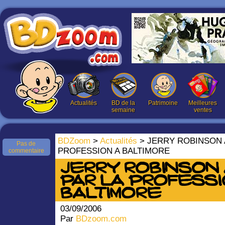
Actualités
BD de la
Patrimoine
Meilleures
semaine
ventes
BDZoom
>
Actualités
> JERRY ROBINSON 
Pas de
PROFESSION A BALTIMORE
commentaire
JERRY ROBINSON
PAR LA PROFESSI
BALTIMORE
03/09/2006
Par
BDzoom.com