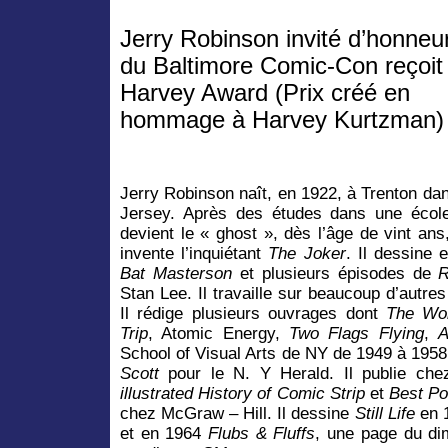
Jerry Robinson invité d’honneur
du Baltimore Comic-Con reçoit 
Harvey Award (Prix créé en
hommage à Harvey Kurtzman)
Jerry Robinson naît, en 1922, à Trenton da
Jersey. Après des études dans une école 
devient le « ghost », dès l’âge de vint a
invente l’inquiétant
The Joker
. Il dessine 
Bat Masterson
et plusieurs épisodes de
R
Stan Lee. Il travaille sur beaucoup d’autr
Il rédige plusieurs ouvrages dont
The Wor
Trip
, Atomic Energy,
Two Flags
Flying
,
A
School of Visual Arts de NY de 1949 à 1958
Scott
pour le N. Y Herald.
Il publie ch
illustrated History of Comic Strip
et
Best Po
chez McGraw – Hill.
Il dessine
Still Life
en 1
et en 1964
Flubs & Fluffs
, une page du di