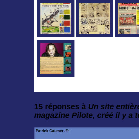
15 réponses à
Un site entiè
magazine
Pilote
, créé il y a 
Patrick Gaumer
dit :