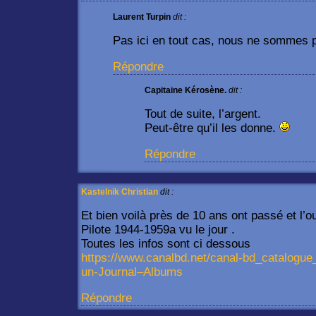
Laurent Turpin
dit :
Pas ici en tout cas, nous ne sommes 
Répondre
Capitaine Kérosène.
dit :
Tout de suite, l’argent.
Peut-être qu’il les donne.
Répondre
Kastelnik Christian
dit :
Et bien voilà près de 10 ans ont passé et l’o
Pilote 1944-1959a vu le jour .
Toutes les infos sont ci dessous
https://www.canalbd.net/canal-bd_catalogue
un-Journal–Albums
Répondre