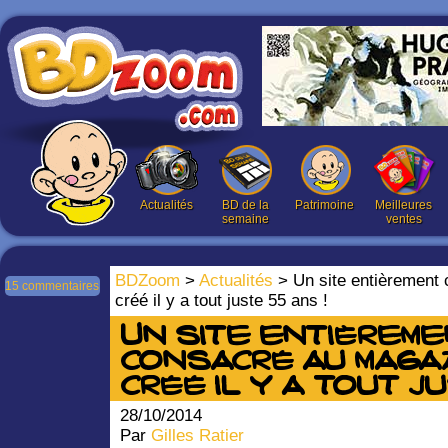
Actualités
BD de la
Patrimoine
Meilleures
semaine
ventes
BDZoom
>
Actualités
> Un site entièrement
15 commentaires
créé il y a tout juste 55 ans !
Un site entièrem
consacré au maga
créé il y a tout ju
28/10/2014
Par
Gilles Ratier