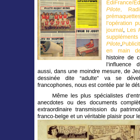
ÉdiFrance/Éd
Pilote
, Rad
prémaquet
l’opération p
journal
,
Les
suppléme
Pilote
,
Public
en main d
histoire de 
l’influence
aussi, dans une moindre mesure, de Jea
dessinée dite “adulte” va se dévelo
francophones, nous est contée par le déta
Même les plus spécialistes d’ent
anecdotes ou des documents complète
extraordinaire transmission du patri
franco-belge et un véritable plaisir pour l