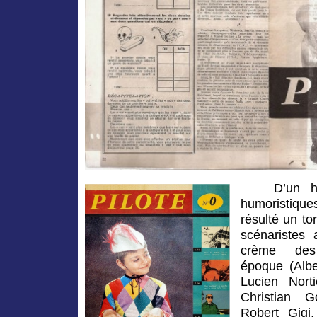
D’un h
humoristique
résulté un to
scénaristes 
crème des 
époque (Albe
Lucien Nort
Christian 
Robert Gigi,